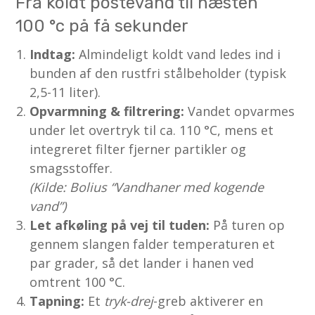
Fra koldt postevand til næsten
100 °c på få sekunder
Indtag:
Almindeligt koldt vand ledes ind i
bunden af den rustfri stålbeholder (typisk
2,5-11 liter).
Opvarmning & filtrering:
Vandet opvarmes
under let overtryk til ca. 110 °C, mens et
integreret filter fjerner partikler og
smagsstoffer.
(Kilde: Bolius “Vandhaner med kogende
vand”)
Let afkøling på vej til tuden:
På turen op
gennem slangen falder temperaturen et
par grader, så det lander i hanen ved
omtrent 100 °C.
Tapning:
Et
tryk-drej
-greb aktiverer en