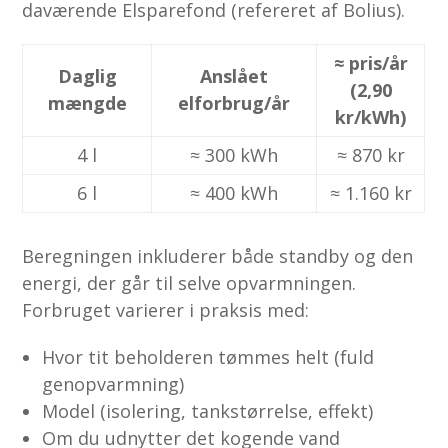
daværende Elsparefond (refereret af Bolius).
≈ pris/år
Daglig
Anslået
(2,90
mængde
elforbrug/år
kr/kWh)
4 l
≈ 300 kWh
≈ 870 kr
6 l
≈ 400 kWh
≈ 1.160 kr
Beregningen inkluderer både standby og den
energi, der går til selve opvarmningen.
Forbruget varierer i praksis med:
Hvor tit beholderen tømmes helt (fuld
genopvarmning)
Model (isolering, tankstørrelse, effekt)
Om du udnytter det kogende vand