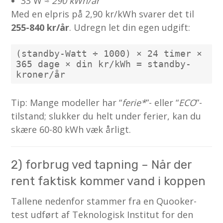
33 W ≈
290 kWh/år
Med en elpris på 2,90 kr/kWh svarer det til
255-840 kr/år
. Udregn let din egen udgift:
(standby-Watt ÷ 1000) × 24 timer × 
365 dage × din kr/kWh = standby-
kroner/år
Tip: Mange modeller har “
ferie*
”- eller “
ECO
”-
tilstand; slukker du helt under ferier, kan du
skære 60-80 kWh væk årligt.
2) forbrug ved tapning – Når der
rent faktisk kommer vand i koppen
Tallene nedenfor stammer fra en Quooker-
test udført af Teknologisk Institut for den