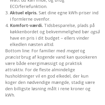
Watt du kan finde, og brug
ECO/feriefunktion.
Aktuel elpris.
Sæt dine egne kWh-priser ind
i formlerne ovenfor.
Komfort-værdi.
Tidsbesparelse, plads på
køkkenbordet og bekvemmelighed bør
også
have en pris i dit budget – ellers vinder
elkedlen næsten altid.
Bottom line: For familier med
meget
og
præcist
brug af kogende vand kan quookeren
være både energimæssigt og praktisk
attraktiv. For de fleste almindelige
husholdninger vil en god elkedel, der kun
koger den nødvendige mængde, stadig være
den billigste løsning målt i rene kroner og
kWh.