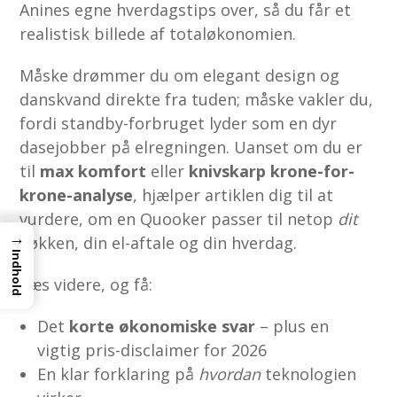
Anines egne hverdagstips over, så du får et
realistisk billede af totaløkonomien.
Måske drømmer du om elegant design og
danskvand direkte fra tuden; måske vakler du,
fordi standby-forbruget lyder som en dyr
dasejobber på elregningen. Uanset om du er
til
max komfort
eller
knivskarp krone-for-
krone-analyse
, hjælper artiklen dig til at
vurdere, om en Quooker passer til netop
dit
→
køkken, din el-aftale og din hverdag.
Indhold
Læs videre, og få:
Det
korte økonomiske svar
– plus en
vigtig pris-disclaimer for 2026
En klar forklaring på
hvordan
teknologien