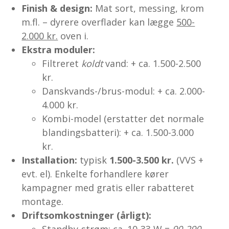
Finish & design:
Mat sort, messing, krom
m.fl. – dyrere overflader kan lægge
500-
2.000 kr.
oven i.
Ekstra moduler:
Filtreret
koldt
vand: + ca. 1.500-2.500
kr.
Danskvands-/brus-modul: + ca. 2.000-
4.000 kr.
Kombi-model (erstatter det normale
blandingsbatteri): + ca. 1.500-3.000
kr.
Installation:
typisk
1.500-3.500 kr.
(VVS +
evt. el). Enkelte forhandlere kører
kampagner med gratis eller rabatteret
montage.
Driftsomkostninger (årligt):