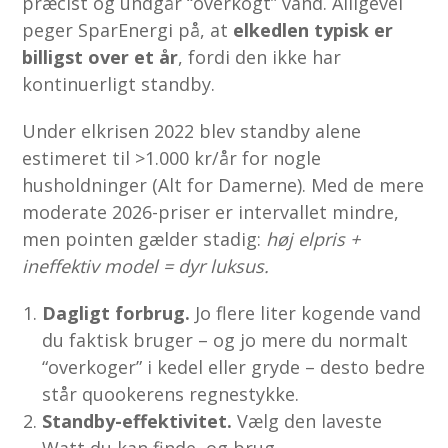
præcist og undgår “overkogt” vand. Alligevel
peger SparEnergi på, at
elkedlen typisk er
billigst over et år
, fordi den ikke har
kontinuerligt standby.
Under elkrisen 2022 blev standby alene
estimeret til >1.000 kr/år for nogle
husholdninger (Alt for Damerne). Med de mere
moderate 2026-priser er intervallet mindre,
men pointen gælder stadig:
høj elpris +
ineffektiv model = dyr luksus.
Dagligt forbrug.
Jo flere liter kogende vand
du faktisk bruger – og jo mere du normalt
“overkoger” i kedel eller gryde – desto bedre
står quookerens regnestykke.
Standby-effektivitet.
Vælg den laveste