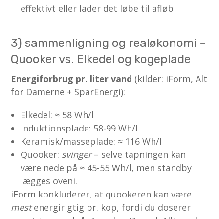
effektivt eller lader det løbe til afløb
3) sammenligning og realøkonomi –
Quooker vs. Elkedel og kogeplade
Energiforbrug pr. liter vand
(kilder: iForm, Alt
for Damerne + SparEnergi):
Elkedel: ≈ 58 Wh/l
Induktionsplade: 58-99 Wh/l
Keramisk/masseplade: ≈ 116 Wh/l
Quooker:
svinger
– selve tapningen kan
være nede på ≈ 45-55 Wh/l, men standby
lægges oveni.
iForm konkluderer, at quookeren kan være
mest
energirigtig pr. kop, fordi du doserer