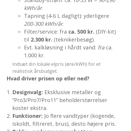
Standby-strøm: ca. 10-33 W =
90-290
kWh/år
.
Tapning (4-6 L dagligt): yderligere
200-300 kWh/år
.
Filter/service: fra
ca. 500 kr.
(DIY-kit)
til
2.300 kr.
(teknikerbesøg).
Evt. kalkløsning i hårdt vand:
fra
ca.
1.000 kr.
Indsæt din lokale elpris (øre/kWh) for et
realistisk årsbudget.
Hvad driver prisen op eller ned?
Designvalg:
Eksklusive metaller og
“Pro3/Pro7/Pro11” beholderstørrelser
koster ekstra.
Funktioner:
Jo flere vandtyper (kogende,
iskoldt, filtreret, brus), desto højere pris.