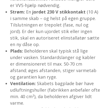
er VVS-hjælp nødvendig.
Strøm:
En
jordet 230 V stikkontakt
(10 A)
i samme skab – og helst på egen gruppe.
Tilslutningen er trepolet (fase, nul og
jord). Er der kun ujordet stik eller ingen
stik, skal en autoriseret elinstallatør sætte
en ny dåse op.
Plads:
Beholderen skal typisk stå lige
under vasken. Standard­slanger og kabler
er dimensioneret til max. 50-70 cm
afstand; øges afstanden, stiger varmetab
og garantien kan ryge.
Ventilation:
Skabets bagplade bør have
udluftningshuller (fabrikken anbefaler ofte
min. 40 cm²), da beholderen afgiver lidt
varme.