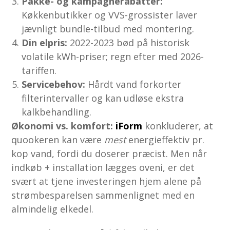
Pakke- og kampagnerabatter:
Køkkenbutikker og VVS-grossister laver
jævnligt bundle-tilbud med montering.
Din elpris:
2022-2023 bød på historisk
volatile kWh-priser; regn efter med 2026-
tariffen.
Servicebehov:
Hårdt vand forkorter
filterintervaller og kan udløse ekstra
kalkbehandling.
Økonomi vs. komfort:
iForm
konkluderer, at
quookeren kan være
mest
energieffektiv pr.
kop vand, fordi du doserer præcist. Men når
indkøb + installation lægges oveni, er det
svært at tjene investeringen hjem alene på
strømbesparelsen sammenlignet med en
almindelig elkedel.