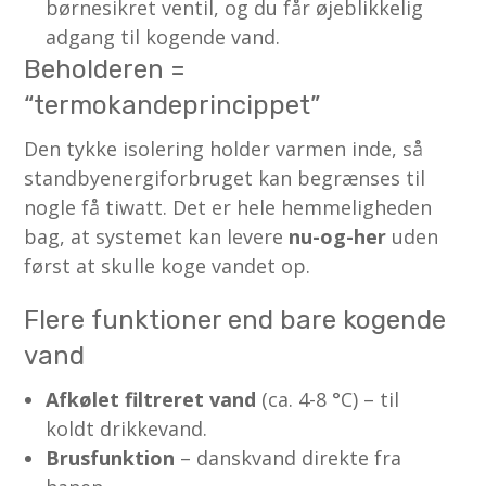
børnesikret ventil, og du får øjeblikkelig
adgang til kogende vand.
Beholderen =
“termokandeprincippet”
Den tykke isolering holder varmen inde, så
standby­energiforbruget kan begrænses til
nogle få ti­watt. Det er hele hemmeligheden
bag, at systemet kan levere
nu-og-her
uden
først at skulle koge vandet op.
Flere funktioner end bare kogende
vand
Afkølet filtreret vand
(ca. 4-8 °C) – til
koldt drikkevand.
Brusfunktion
– danskvand direkte fra