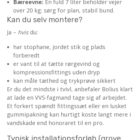
Bæreevne:
En fuld 7 liter beholder vejer
over 20 kg; sørg for plan, stabil bund.
Kan du selv montere?
Ja –
hvis
du:
har stophane, jordet stik og plads
forberedt
er vant til at tætte rørgevind og
kompressionsfittings uden dryp
kan måle tæthed og trykprøve sikkert
Er du det mindste i tvivl, anbefaler Bolius klart
at lade en VVS-fagmand tage sig af arbejdet.
Et forkert spændt fittingssæt eller en lusket
gummipakning kan hurtigt koste langt mere i
vandskade end honoraret til en pro.
Typisk installationsforløb (grove