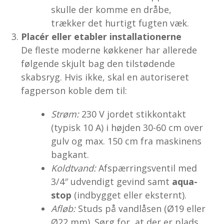
skulle der komme en dråbe,
trækker det hurtigt fugten væk.
Placér eller etabler installationerne
De fleste moderne køkkener har allerede
følgende skjult bag den tilstødende
skabsryg. Hvis ikke, skal en autoriseret
fagperson koble dem til:
Strøm:
230 V jordet stikkontakt
(typisk 10 A) i højden 30-60 cm over
gulv og max. 150 cm fra maskinens
bagkant.
Koldtvand:
Afspærringsventil med
3/4″ udvendigt gevind samt
aqua-
stop
(indbygget eller eksternt).
Afløb:
Studs på vandlåsen (Ø19 eller
Ø22 mm). Sørg for, at der er plads