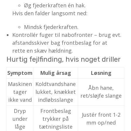
Øg fjederkraften én hak.
Hvis den falder langsomt ned:
Mindsk fjederkraften.
Kontrollér fuger til nabofronter – brug evt.
afstandsskiver bag frontbeslag for at
rette en skæv hældning.
Hurtig fejlfinding, hvis noget driller
Symptom
Mulig årsag
Løsning
Maskinen
Koldtvandshane
Åbn hane,
tager
lukket, knækket
ret/sløjfe slange
ikke vand
indløbsslange
Dryp
Frontbeslag
Justér front 1-2
under
trykker på
mm op/ned
låge
tætningsliste