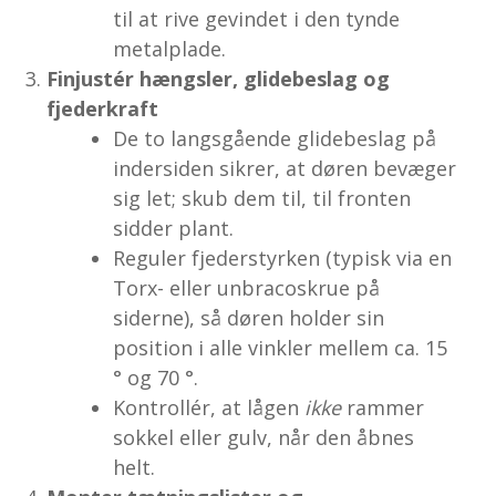
til at rive gevindet i den tynde
metalplade.
Finjustér hængsler, glidebeslag og
fjederkraft
De to langsgående glidebeslag på
indersiden sikrer, at døren bevæger
sig let; skub dem til, til fronten
sidder plant.
Reguler fjederstyrken (typisk via en
Torx- eller unbraco­skrue på
siderne), så døren holder sin
position i alle vinkler mellem ca. 15
° og 70 °.
Kontrollér, at lågen
ikke
rammer
sokkel eller gulv, når den åbnes
helt.