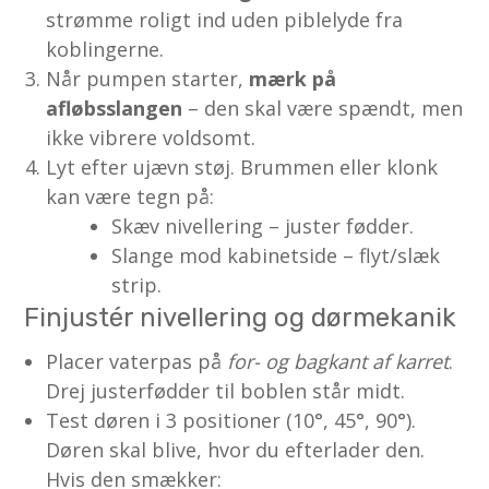
strømme roligt ind uden piblelyde fra
koblingerne.
Når pumpen starter,
mærk på
afløbsslangen
– den skal være spændt, men
ikke vibrere voldsomt.
Lyt efter ujævn støj. Brummen eller klonk
kan være tegn på:
Skæv nivellering – juster fødder.
Slange mod kabinetside – flyt/slæk
strip.
Finjustér nivellering og dørmekanik
Placer vaterpas på
for- og bagkant af karret
.
Drej justerfødder til boblen står midt.
Test døren i 3 positioner (10°, 45°, 90°).
Døren skal blive, hvor du efterlader den.
Hvis den smækker: