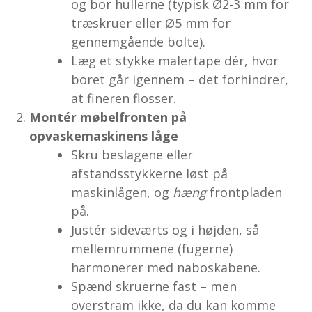
og bor hullerne (typisk Ø2-3 mm for
træskruer eller Ø5 mm for
gennemgående bolte).
Læg et stykke malertape dér, hvor
boret går igennem – det forhindrer,
at fineren flosser.
Montér møbelfronten på
opvaskemaskinens låge
Skru beslagene eller
afstandsstykkerne løst på
maskinlågen, og
hæng
frontpladen
på.
Justér sideværts og i højden, så
mellemrummene (fugerne)
harmonerer med naboskabene.
Spænd skruerne fast – men
overstram ikke, da du kan komme