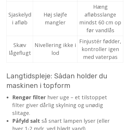
Hæng
Sjaskelyd
Høj sløjfe
afløbsslange
i afløb
mangler
mindst 60 cm op
før vandlås
Finjustér fødder,
Skæv
Nivellering ikke i
kontroller igen
lågeflugt
lod
med vaterpas
Langtidspleje: Sådan holder du
maskinen i topform
Rengør filter
hver uge – et tilstoppet
filter giver dårlig skylning og unødig
slitage.
Påfyld salt
så snart lampen lyser (eller
hver 1-2 mdr. ved blødt vand).