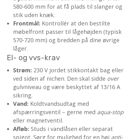
580-600 mm for at få plads til slanger og
stik uden knæk.
Frontmål:
Kontrollér at den bestilte
møbelfront passer til lågehøjden (typisk
570-720 mm) og bredden på dine øvrige
låger.
El- og vvs-krav
Strøm:
230 V jordet stikkontakt bag eller
ved siden af nichen. Den skal sidde
over
gulvniveau og være beskyttet af 13/16 A
sikring.
Vand:
Koldtvandsudtag med
afspærringsventil – gerne med
aqua-stop
eller magnetventil.
Afløb:
Studs i vandlåsen eller separat
spigot. Sørg for mulighed for en høj
anti-