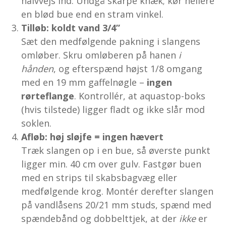
halvvejs ind. Undgå skarpe knæk; kør hellere
en blød bue end en stram vinkel.
Tilløb: koldt vand 3/4”
Sæt den medfølgende pakning i slangens
omløber. Skru omløberen på hanen
i
hånden
, og efterspænd højst 1/8 omgang
med en 19 mm gaffelnøgle –
ingen
rørteflange
. Kontrollér, at aquastop-boks
(hvis til­stede) ligger fladt og ikke slår mod
soklen.
Afløb: høj sløjfe = ingen hævert
Træk slangen op i en bue, så øverste punkt
ligger min. 40 cm over gulv. Fastgør buen
med en strips til skabsbag­væg eller
medfølgende krog. Montér derefter slangen
på vandlåsens 20/21 mm studs, spænd med
spændebånd og dobbelttjek, at der
ikke
er