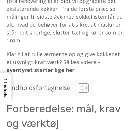
totalrenovering eller blot vil opgradere det
eksisterende køkken. Fra de første præcise
målinger til sidste
klik
med sokkel­listen får du
alt, hvad du behøver for at sikre, at maskinen
står helt snorlige, slutter tæt og kører som en
drøm.
Klar til at rulle ærmerne op og give køkkenet
et usynligt kraftværk? Så læs videre –
eventyret starter lige her
.
→
Indhold
Indholdsfortegnelse
Forberedelse: mål, krav
og værktøj