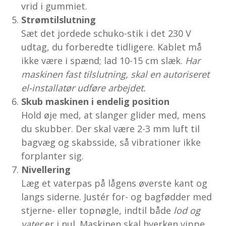
vrid i gummiet.
Strømtilslutning
Sæt det jordede schuko-stik i det 230 V
udtag, du forberedte tidligere. Kablet må
ikke være i spænd; lad 10-15 cm slæk.
Har
maskinen fast tilslutning, skal en autoriseret
el-installatør udføre arbejdet.
Skub maskinen i endelig position
Hold øje med, at slanger glider med, mens
du skubber. Der skal være 2-3 mm luft til
bagvæg og skabs­side, så vibrationer ikke
forplanter sig.
Nivellering
Læg et vaterpas på lågens øverste kant og
langs siderne. Justér for- og bagfødder med
stjerne- eller topnøgle, indtil både
lod og
vater
er i nul. Maskinen skal hverken vippe