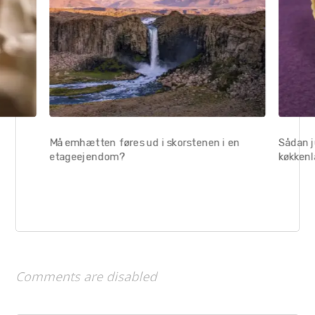
Må emhætten føres ud i skorstenen i en
Sådan 
etageejendom?
køkkenl
Comments are disabled