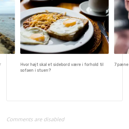
r
Hvor højt skal et sidebord være i forhold til
7 pæne 
sofaen i stuen?
Comments are disabled