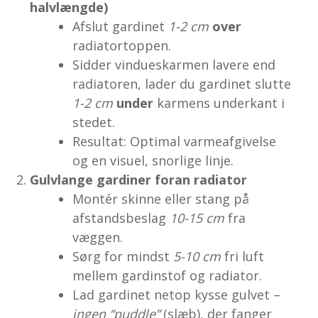
halvlængde)
Afslut gardinet
1-2 cm
over
radiatortoppen.
Sidder vindueskarmen lavere end
radiatoren, lader du gardinet slutte
1-2 cm
under
karmens underkant i
stedet.
Resultat: Optimal varmeafgivelse
og en visuel, snorlige linje.
Gulvlange gardiner foran radiator
Montér skinne eller stang på
afstandsbeslag
10-15 cm
fra
væggen.
Sørg for mindst
5-10 cm
fri luft
mellem gardinstof og radiator.
Lad gardinet netop kysse gulvet –
ingen “puddle”
(slæb), der fanger