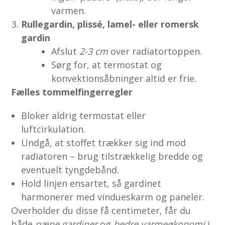
varmen.
Rullegardin, plissé, lamel- eller romersk
gardin
Afslut
2-3 cm
over radiatortoppen.
Sørg for, at termostat og
konvektionsåbninger altid er frie.
Fælles tommelfingerregler
Bloker aldrig termostat eller
luftcirkulation.
Undgå, at stoffet trækker sig ind mod
radiatoren – brug tilstrækkelig bredde og
eventuelt tyngdebånd.
Hold linjen ensartet, så gardinet
harmonerer med vindueskarm og paneler.
Overholder du disse få centimeter, får du
både
pæne gardiner
og
bedre varmeøkonomi
i