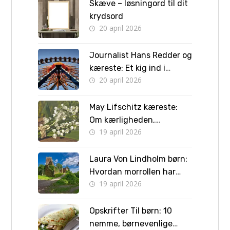
Skæve – løsningord til dit
krydsord
20 april 2026
Journalist Hans Redder og
kæreste: Et kig ind i
20 april 2026
privatlivet bag skærmen
May Lifschitz kæreste:
Om kærligheden,
19 april 2026
forlovelsen og vejen til
bryllup
Laura Von Lindholm børn:
Hvordan morrollen har
19 april 2026
formet hendes liv
Opskrifter Til børn: 10
nemme, børnevenlige