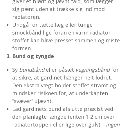
giver et blødt og jævnt fald, som lægger
sig pænt uden at trække sig ind mod
radiatoren.
Undgå for tætte læg eller tunge
smockbånd lige foran en varm radiator –
stoffet kan blive presset sammen og miste
formen.
3. Bund og tyngde
Sy
bundbånd
eller påsæt
vegnings­bånd
for
at sikre, at gardinet hænger helt lodret.
Den ekstra vægt holder stoffet stramt og
mindsker risikoen for, at underkanten
“svæver” ujævnt.
Lad gardinets bund afslutte præcist ved
den planlagte længde (enten 1-2 cm over
radiatortoppen eller lige over gulv) –
ingen