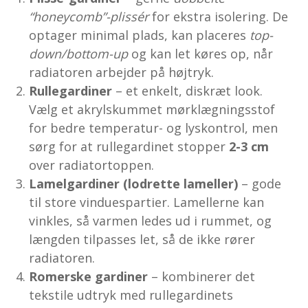
“honeycomb”-plissér
for ekstra isolering. De
optager minimal plads, kan placeres
top-
down/bottom-up
og kan let køres op, når
radiatoren arbejder på højtryk.
Rullegardiner
– et enkelt, diskræt look.
Vælg et akrylskummet mørklægningsstof
for bedre temperatur- og lyskontrol, men
sørg for at rullegardinet stopper
2-3 cm
over radiatortoppen.
Lamelgardiner (lodrette lameller)
– gode
til store vinduespartier. Lamellerne kan
vinkles, så varmen ledes ud i rummet, og
længden tilpasses let, så de ikke rører
radiatoren.
Romerske gardiner
– kombinerer det
tekstile udtryk med rullegardinets