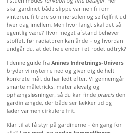
I stuen mødes
funktion
og
fine detaljer
. Her
skal gardinet både slippe varmen fri om
vinteren, filtrere sommersolen og se fejlfrit ud
hver dag imellem. Men hvor langt skal det så
egentlig være? Hvor meget afstand behøver
stoffet, før radiatoren kan ånde – og hvordan
undgår du, at det hele ender i et rodet udtryk?
I denne guide fra
Anines Indretnings-Univers
bryder vi myterne ned og giver dig de helt
konkrete mål, du har ledt efter. Vi gennemgår
smarte måletricks, materialevalg og
ophængs­løsninger, så du kan finde
præcis
den
gardinlængde, der både ser lækker ud og
lader varmen cirkulere frit.
Klar til at få styr på gardinerne – én gang for
alle?
Læs med, og opdag tommelfinger­