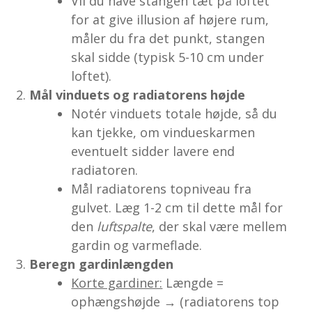
Vil du have stangen tæt på loftet
for at give illusion af højere rum,
måler du fra det punkt, stangen
skal sidde (typisk 5-10 cm under
loftet).
Mål vinduets og radiatorens højde
Notér vinduets totale højde, så du
kan tjekke, om vindueskarmen
eventuelt sidder lavere end
radiatoren.
Mål radiatorens topniveau fra
gulvet. Læg 1-2 cm til dette mål for
den
luftspalte
, der skal være mellem
gardin og varmeflade.
Beregn gardinlængden
Korte gardiner:
Længde =
ophængshøjde → (radiatorens top