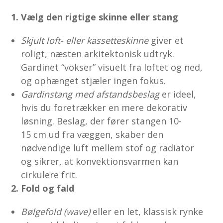
1. Vælg den rigtige skinne eller stang
Skjult loft- eller kassette­skinne
giver et
roligt, næsten arkitektonisk udtryk.
Gardinet “vokser” visuelt fra loftet og ned,
og ophænget stjæler ingen fokus.
Gardinstang med afstands­beslag
er ideel,
hvis du foretrækker en mere dekorativ
løsning. Beslag, der fører stangen 10-
15 cm ud fra væggen, skaber den
nødvendige luft mellem stof og radiator
og sikrer, at konvektions­varmen kan
cirkulere frit.
2. Fold og fald
Bølgefold (wave)
eller en let, klassisk rynke