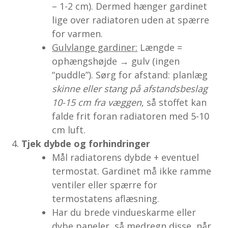
– 1-2 cm). Dermed hænger gardinet
lige over radiatoren uden at spærre
for varmen.
Gulvlange gardiner:
Længde =
ophængshøjde → gulv (ingen
“puddle”). Sørg for afstand: planlæg
skinne eller stang på afstandsbeslag
10-15 cm fra væggen
, så stoffet kan
falde frit foran radiatoren med 5-10
cm luft.
Tjek dybde og forhindringer
Mål radiatorens dybde + eventuel
termostat. Gardinet må ikke ramme
ventiler eller spærre for
termostatens aflæsning.
Har du brede vindueskarme eller
dybe paneler, så medregn disse, når