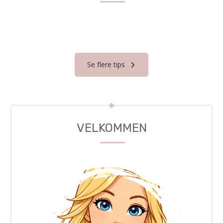
------------
Se flere tips
VELKOMMEN
------------