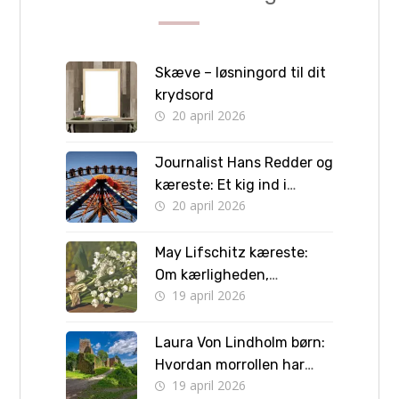
Skæve – løsningord til dit
krydsord
20 april 2026
Journalist Hans Redder og
kæreste: Et kig ind i
20 april 2026
privatlivet bag skærmen
May Lifschitz kæreste:
Om kærligheden,
19 april 2026
forlovelsen og vejen til
bryllup
Laura Von Lindholm børn:
Hvordan morrollen har
19 april 2026
formet hendes liv