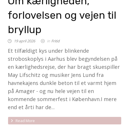
Om kærligheden,
forlovelsen og vejen til
bryllup
19 april 2026
in
Fritid
Et tilfældigt kys under blinkende
stroboskoplys i Aarhus blev begyndelsen på
en kærlighedsrejse, der har bragt skuespiller
May Lifschitz og musiker Jens Lund fra
havnekajens dunkle beton til et varmt hjem
på Amager - og nu hele vejen til en
kommende sommerfest i København.I mere
end et årti har de...
Read More