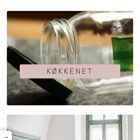
KØKKENET
→