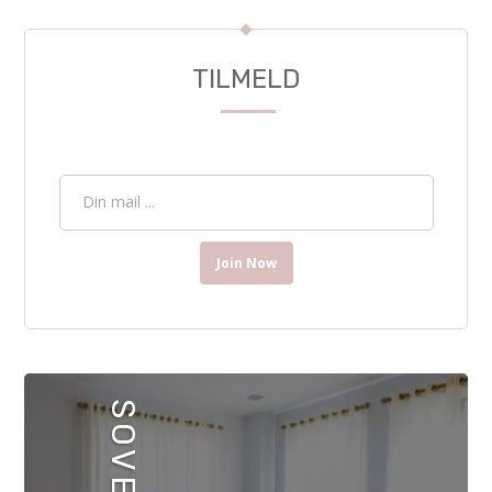
TILMELD
------------
Join Now