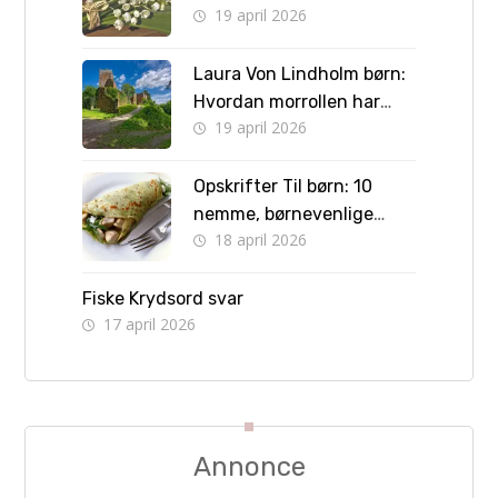
19 april 2026
forlovelsen og vejen til
bryllup
Laura Von Lindholm børn:
Hvordan morrollen har
19 april 2026
formet hendes liv
Opskrifter Til børn: 10
nemme, børnevenlige
18 april 2026
retter børn kan lave selv
Fiske Krydsord svar
17 april 2026
Annonce