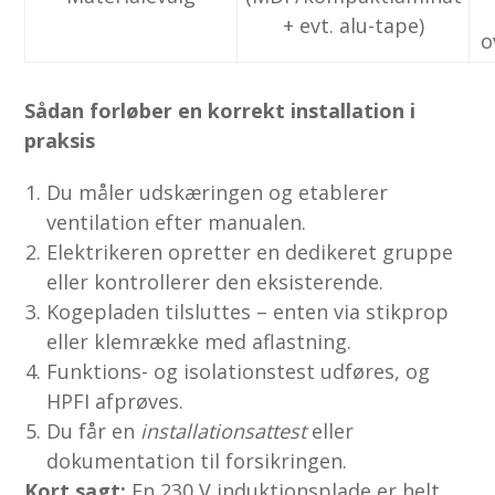
+ evt. alu-tape)
o
Sådan forløber en korrekt installation i
praksis
Du måler udskæringen og etablerer
ventilation efter manualen.
Elektrikeren opretter en dedikeret gruppe
eller kontrollerer den eksisterende.
Kogepladen tilsluttes – enten via stikprop
eller klemrække med aflastning.
Funktions- og isolations­test udføres, og
HPFI afprøves.
Du får en
installations­attest
eller
dokumentation til forsikringen.
Kort sagt:
En 230 V induktionsplade er helt