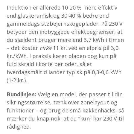
Induktion er allerede 10-20 % mere effektiv
end glaskeramisk og 30-40 % bedre end
gammeldags støbejernskogeplader. På 230 V
betyder den indbyggede effektbegrænser, at
du sjældent bruger mere end 3,7 kWh i timen
– det koster
cirka
11 kr. ved en elpris på 3,0
kr./kWh. I praksis kører pladen dog kun på
fuld skrald i korte perioder, så et
hverdagsmåltid lander typisk på 0,3-0,6 kWh
(1-2 kr.).
Bundlinjen:
Vælg en model, der passer til din
sikrings­størrelse, tænk over zonelayout og
funktioner – og brug de små køkkenhacks, så
mærker du knap nok, at du “kun” har 230 V til
rådighed.