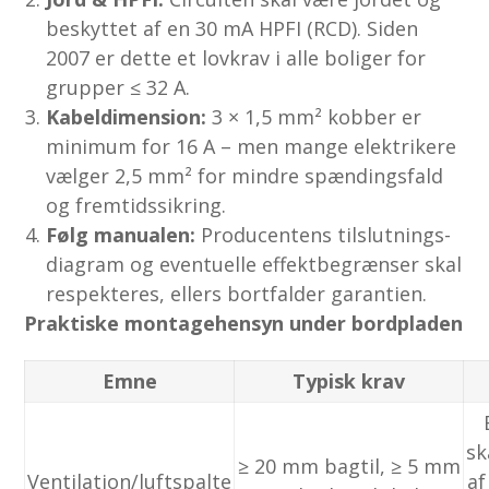
beskyttet af en 30 mA HPFI (RCD). Siden
2007 er dette et lovkrav i alle boliger for
grupper ≤ 32 A.
Kabeldimension:
3 × 1,5 mm² kobber er
minimum for 16 A – men mange elektrikere
vælger 2,5 mm² for mindre spændingsfald
og fremtidssikring.
Følg manualen:
Producentens tilslutnings­
diagram og eventuelle effekt­begrænser skal
respekteres, ellers bortfalder garantien.
Praktiske montagehensyn under bordpladen
Emne
Typisk krav
sk
≥ 20 mm bagtil, ≥ 5 mm
Ventilation/luftspalte
af