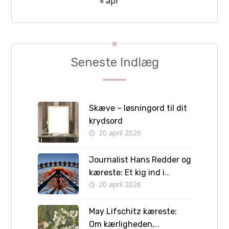
« apr
Seneste Indlæg
Skæve – løsningord til dit
krydsord
20 april 2026
Journalist Hans Redder og
kæreste: Et kig ind i
20 april 2026
privatlivet bag skærmen
May Lifschitz kæreste:
Om kærligheden,