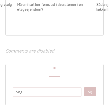
og vælg
Må emhætten føres ud i skorstenen i en
Sådan 
etageejendom?
køkkenl
Comments are disabled