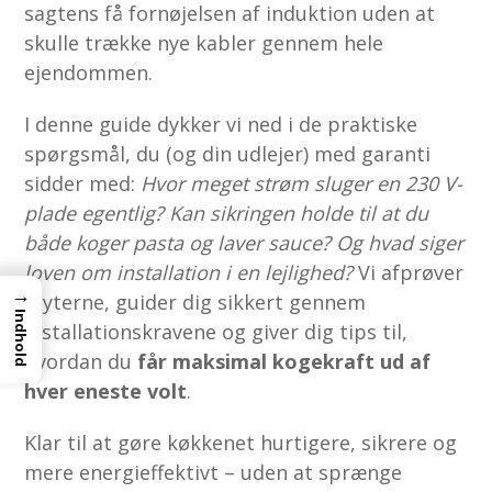
sagtens få fornøjelsen af induktion uden at
skulle trække nye kabler gennem hele
ejendommen.
I denne guide dykker vi ned i de praktiske
spørgsmål, du (og din udlejer) med garanti
sidder med:
Hvor meget strøm sluger en 230 V-
plade egentlig?
Kan sikringen holde til at du
både koger pasta og laver sauce?
Og hvad siger
loven om installation i en lejlighed?
Vi afprøver
→
myterne, guider dig sikkert gennem
Indhold
installationskravene og giver dig tips til,
hvordan du
får maksimal kogekraft ud af
hver eneste volt
.
Klar til at gøre køkkenet hurtigere, sikrere og
mere energieffektivt – uden at sprænge