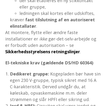
der skal etableres en ny stikkontakt
eller gruppe,
ledningen skal kortes eller udskiftes,
kræver
fast tilslutning af en autoriseret
elinstallatør
.
At montere, flytte eller ændre faste
installationer er
ikke
gør-det-selv-arbejde og
er forbudt uden autorisation – se
Sikkerhedsstyrelsens retningslinjer
.
El-tekniske krav (gældende DS/HD 60364)
Dedikeret gruppe:
Kogepladen bør have sin
egen 230 V-gruppe, typisk sikret med 16 A
C-karakteristik. Derved undgår du, at
køleskab, opvaskemaskine m.m. deler
strømmen og slår HPFI eller sikring ud.
Jord & HPFI:
Circuiten skal være jordet og