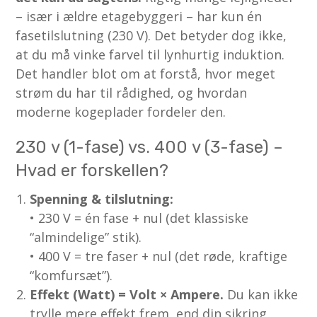
– især i ældre etagebyggeri – har kun én
fasetilslutning (230 V). Det betyder dog ikke,
at du må vinke farvel til lynhurtig induktion.
Det handler blot om at forstå, hvor meget
strøm du har til rådighed, og hvordan
moderne kogeplader fordeler den.
230 v (1-fase) vs. 400 v (3-fase) –
Hvad er forskellen?
Spenning & tilslutning:
• 230 V = én fase + nul (det klassiske
“almindelige” stik).
• 400 V = tre faser + nul (det røde, kraftige
“komfursæt”).
Effekt (Watt) = Volt × Ampere.
Du kan ikke
trylle mere effekt frem, end din sikring