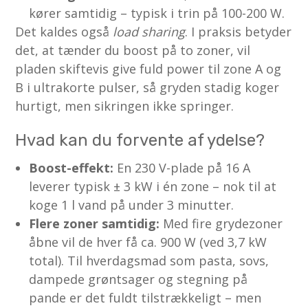
kører samtidig – typisk i trin på 100-200 W.
Det kaldes også
load sharing
. I praksis betyder
det, at tænder du boost på to zoner, vil
pladen skiftevis give fuld power til zone A og
B i ultrakorte pulser, så gryden stadig koger
hurtigt, men sikringen ikke springer.
Hvad kan du forvente af ydelse?
Boost-effekt:
En 230 V-plade på 16 A
leverer typisk ± 3 kW i én zone – nok til at
koge 1 l vand på under 3 minutter.
Flere zoner samtidig:
Med fire grydezoner
åbne vil de hver få ca. 900 W (ved 3,7 kW
total). Til hverdagsmad som pasta, sovs,
dampede grøntsager og stegning på
pande er det fuldt tilstrækkeligt – men