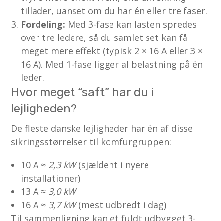
tillader, uanset om du har én eller tre faser.
Fordeling:
Med 3-fase kan lasten spredes
over tre ledere, så du samlet set kan få
meget mere effekt (typisk 2 × 16 A eller 3 ×
16 A). Med 1-fase ligger al belastning på én
leder.
Hvor meget “saft” har du i
lejligheden?
De fleste danske lejligheder har én af disse
sikringsstørrelser til komfurgruppen:
10 A ≈
2,3 kW
(sjældent i nyere
installationer)
13 A ≈
3,0 kW
16 A ≈
3,7 kW
(mest udbredt i dag)
Til sammenligning kan et fuldt udbygget 3-