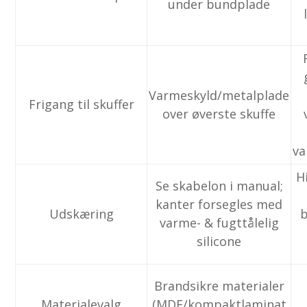
under bundplade
Varmeskyld/metalplade
Frigang til skuffer
over øverste skuffe
va
H
Se skabelon i manual;
kanter forsegles med
Udskæring
varme- & fugttålelig
silicone
Brandsikre materialer
Materialevalg
(MDF/kompaktlaminat