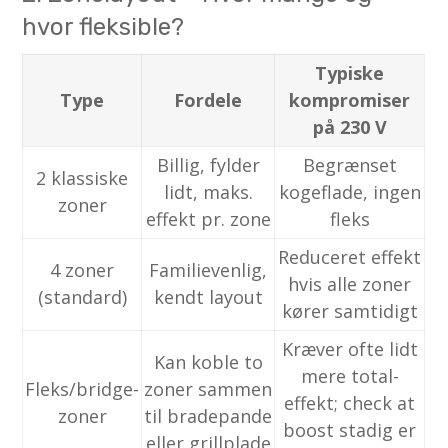
hvor fleksible?
Typiske
Type
Fordele
kompromiser
på 230 V
Billig, fylder
Begrænset
2 klassiske
lidt, maks.
kogeflade, ingen
zoner
effekt pr. zone
fleks
Reduceret effekt
4 zoner
Familievenlig,
hvis alle zoner
(standard)
kendt layout
kører samtidigt
Kræver ofte lidt
Kan koble to
mere total-
Fleks/bridge-
zoner sammen
effekt; check at
zoner
til bradepande
boost stadig er
eller grillplade