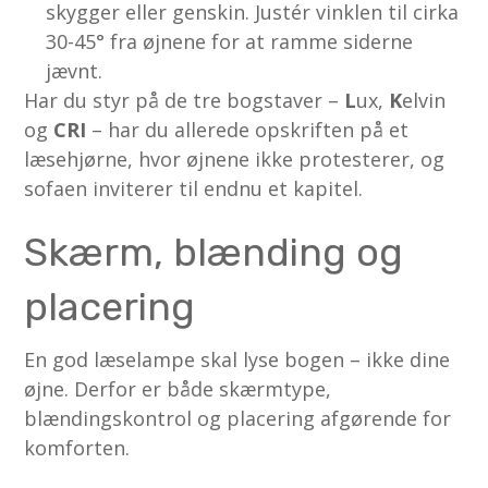
skygger eller genskin. Justér vinklen til cirka
30-45° fra øjnene for at ramme siderne
jævnt.
Har du styr på de tre bogstaver –
L
ux,
K
elvin
og
CRI
– har du allerede opskriften på et
læsehjørne, hvor øjnene ikke protesterer, og
sofaen inviterer til endnu et kapitel.
Skærm, blænding og
placering
En god læselampe skal lyse bogen – ikke dine
øjne. Derfor er både skærmtype,
blændingskontrol og placering afgørende for
komforten.