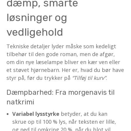
dæmp, smarte
løsninger og
vedligehold
Tekniske detaljer lyder måske som kedeligt
tilbehør til den gode roman, men de afgør,
om din nye læselampe bliver en kær ven eller
et støvet hjørnebarn. Her er, hvad du bør have
styr på, før du trykker på
“Tilføj til kurv”
.
Dæmpbarhed: Fra morgenavis til
natkrimi
Variabel lysstyrke
betyder, at du kan
skrue op til 100 % lys, når teksten er lille,
og ned til omkring 20 %, når du blot vil