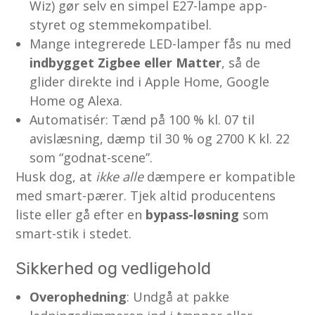
Wiz) gør selv en simpel E27-lampe app-
styret og stemmekompatibel.
Mange integrerede LED-lamper fås nu med
indbygget Zigbee eller Matter
, så de
glider direkte ind i Apple Home, Google
Home og Alexa.
Automatisér: Tænd på 100 % kl. 07 til
avislæsning, dæmp til 30 % og 2700 K kl. 22
som “godnat-scene”.
Husk dog, at
ikke alle
dæmpere er kompatible
med smart-pærer. Tjek altid producentens
liste eller gå efter en
bypass-løsning
som
smart-stik i stedet.
Sikkerhed og vedligehold
Overophedning
: Undgå at pakke