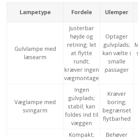
Lampetype
Fordele
Ulemper
Justerbar
højde og
Optager
retning; let
gulvplads;
M
Gulvlampe med
at flytte
kan vælte i
læsearm
rundt;
smalle
kræver ingen
passager
vægmontage
Ingen
Kræver
gulvplads;
Væglampe med
boring;
stabil; kan
svingarm
begrænset
foldes ind til
flytbarhed
væggen
Kompakt;
Behøver