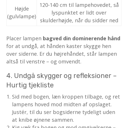
120-140 cm til lampehovedet, så
Højde
lyspunktet er lidt over
(gulvlampe)
skulderhøjde, når du sidder ned
Placer lampen
bagved din dominerende hånd
for at undgå, at hånden kaster skygge hen
over siderne. Er du højrehåndet, står lampen
altså til venstre – og omvendt.
4. Undgå skygger og refleksioner –
Hurtig tjekliste
Sid med bogen, læn kroppen tilbage, og ret
lampens hoved mod midten af opslaget.
Justér, til du ser bogsiderne tydeligt uden
at knibe øjnene sammen.
Kig væk fra bogen og mod omgivelserne –