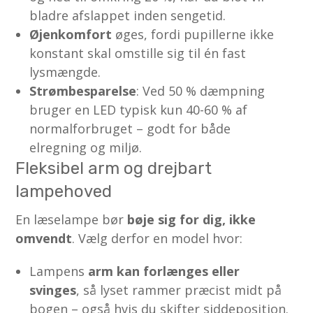
bladre afslappet inden sengetid.
Øjenkomfort
øges, fordi pupillerne ikke
konstant skal omstille sig til én fast
lysmængde.
Strømbesparelse
: Ved 50 % dæmpning
bruger en LED typisk kun 40-60 % af
normalforbruget – godt for både
elregning og miljø.
Fleksibel arm og drejbart
lampehoved
En læselampe bør
bøje sig for dig, ikke
omvendt
. Vælg derfor en model hvor:
Lampens
arm kan forlænges eller
svinges
, så lyset rammer præcist midt på
bogen – også hvis du skifter siddeposition.