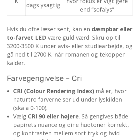
K
hvor fokus er vigtigere
dagslysagtig
end “sofalys”
Hvis du ofte læser sent, kan en
dæmpbar eller
to-farvet LED
være guld værd: Skru op til
3200-3500 K under avis- eller studiearbejde, og
gå ned til 2700 K, når romanen og tekoppen
kalder.
Farvegengivelse – Cri
CRI (Colour Rendering Index)
måler, hvor
naturtro farverne ser ud under lyskilden
(skala 0-100).
Vælg
CRI 90 eller højere
. Så gengives både
papirets nuance og dine hudtoner korrekt,
og kontrasten mellem sort tryk og hvid