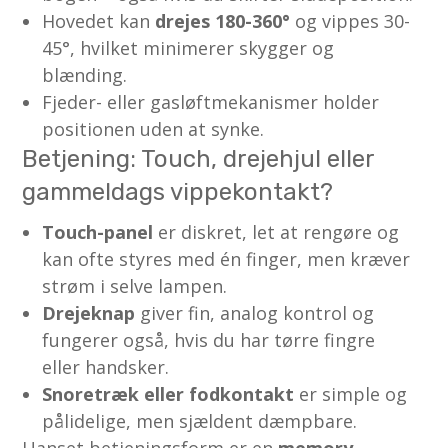
Hovedet kan
drejes 180-360°
og vippes 30-
45°, hvilket minimerer skygger og
blænding.
Fjeder- eller gasløftmekanismer holder
positionen uden at synke.
Betjening: Touch, drejehjul eller
gammeldags vippekontakt?
Touch-panel
er diskret, let at rengøre og
kan ofte styres med én finger, men kræver
strøm i selve lampen.
Drejeknap
giver fin, analog kontrol og
fungerer også, hvis du har tørre fingre
eller handsker.
Snoretræk eller fodkontakt
er simple og
pålidelige, men sjældent dæmpbare.
Uanset betjeningsform er en
memory-