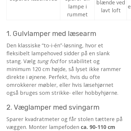
blænde ved
lampe i
e
lavt loft
rummet
1. Gulvlamper med læsearm
Den klassiske “to-i-én”-løsning, hvor et
fleksibelt lampehoved sidder på en slank
stang. Vælg
tung fod
for stabilitet og
minimum 120 cm højde, så lyset ikke rammer
direkte i øjnene. Perfekt, hvis du ofte
omrokkerer møbler, eller hvis læsehjørnet
også bruges som strikke- eller hobbyhjørne.
2. Væglamper med svingarm
Sparer kvadratmeter og får stolen tættere på
væggen. Monter lampefoden
ca. 90-110 cm