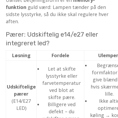
funktion
guld værd: Lampen tænder på den
sidste lysstyrke, så du ikke skal regulere hver
aften.
Pærer: Udskiftelig e14/e27 eller
integreret led?
Løsning
Fordele
Ulempe
Begræns
Let at skifte
formfaktor
lysstyrke eller
give blænd
farvetemperatur
Udskiftelige
hvis skærm
ved blot at
pærer
lille.
skifte pære.
(E14/E27
Ikke alti
Billigere ved
LED)
optimer
defekt – du
køling → ko