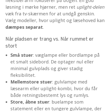
fleksibel arm fokuserer på bogen. En god
løsning i mørke hjørner, men ret
uplight-delen
væk fra tv-skærmen for at undgå genskin.
Vælg modeller, hvor uplight og læsehoved kan
dæmpes separat
.
Når pladsen er trang vs. Når rummet er
stort
Små stuer
: væglampe eller bordlampe på
et smalt sidebord. De optager nul eller
minimal gulvplads og giver stadig
fleksibilitet.
Mellemstore stuer
: gulvlampe med
læsearm eller uplight-kombi, hvor du får
både retningsbestemt lys og rumlys.
Store, åbne stuer
: buelampe som
statement eller en tungere gulvlampe, der