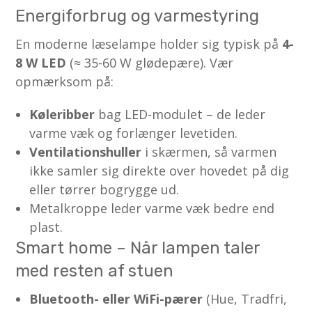
Energiforbrug og varmestyring
En moderne læselampe holder sig typisk på
4-
8 W LED
(≈ 35-60 W glødepære). Vær
opmærksom på:
Køleribber
bag LED-modulet – de leder
varme væk og forlænger levetiden.
Ventilationshuller
i skærmen, så varmen
ikke samler sig direkte over hovedet på dig
eller tørrer bogrygge ud.
Metalkroppe leder varme væk bedre end
plast.
Smart home – Når lampen taler
med resten af stuen
Bluetooth- eller WiFi-pærer
(Hue, Tradfri,