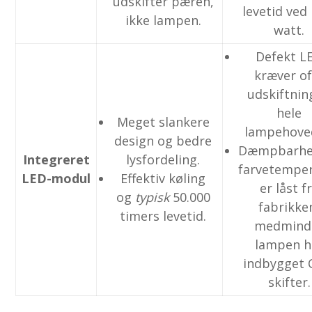
udskifter pæren,
levetid ved
ikke lampen.
watt.
Defekt L
kræver of
udskiftnin
hele
Meget slankere
lampehove
design og bedre
Dæmpbarhe
Integreret
lysfordeling.
farvetempe
LED-modul
Effektiv køling
er låst f
og
typisk
50.000
fabrikke
timers levetid.
medmind
lampen h
indbygget 
skifter.