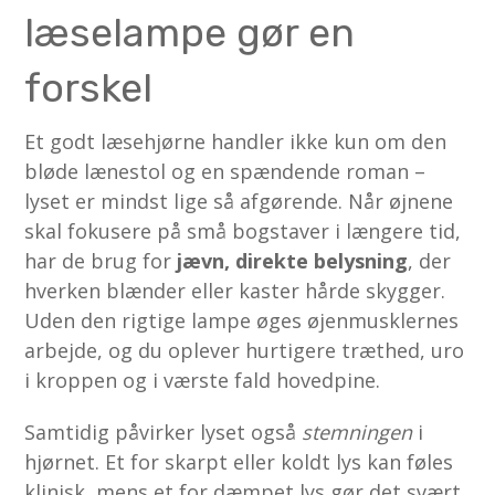
læselampe gør en
forskel
Et godt læsehjørne handler ikke kun om den
bløde lænestol og en spændende roman –
lyset er mindst lige så afgørende. Når øjnene
skal fokusere på små bogstaver i længere tid,
har de brug for
jævn, direkte belysning
, der
hverken blænder eller kaster hårde skygger.
Uden den rigtige lampe øges øjenmusklernes
arbejde, og du oplever hurtigere træthed, uro
i kroppen og i værste fald hovedpine.
Samtidig påvirker lyset også
stemningen
i
hjørnet. Et for skarpt eller koldt lys kan føles
klinisk, mens et for dæmpet lys gør det svært