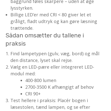
baggrund føles skarpere – uden at øge
lysstyrken.
Billige LED’er med CRI < 80 giver let et
gråligt, fladt udtryk og kan gøre læsning
trættende.
Sådan omsætter du tallene i
praksis
Find lampetypen (gulv, væg, bord) og mål
den distance, lyset skal rejse.
Vælg en LED-pære eller integreret LED-
modul med:
400-800 lumen
2700-3500 K afhængigt af behov
CRI 90+
Test hellere i praksis: Placér bogen i
læsestolen, tænd lampen, og se efter