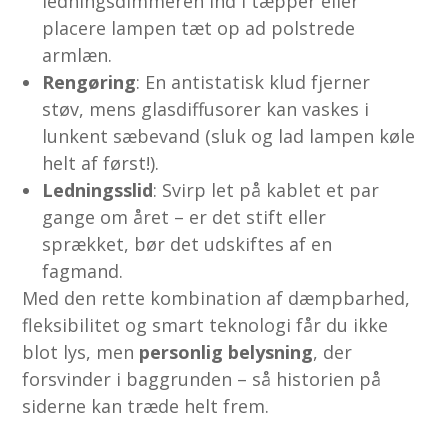
ledningsdimmeren ind i tæpper eller
placere lampen tæt op ad polstrede
armlæn.
Rengøring
: En antistatisk klud fjerner
støv, mens glasdiffusorer kan vaskes i
lunkent sæbevand (sluk og lad lampen køle
helt af først!).
Ledningsslid
: Svirp let på kablet et par
gange om året – er det stift eller
sprækket, bør det udskiftes af en
fagmand.
Med den rette kombination af dæmpbarhed,
fleksibilitet og smart teknologi får du ikke
blot lys, men
personlig belysning
, der
forsvinder i baggrunden – så historien på
siderne kan træde helt frem.