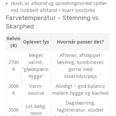
Husk, at
afstand og spredningsvinkel
spiller
ind: Dobbelt afstand ≈ kvart lysstyrke.
Farvetemperatur – Stemning vs.
Skarphed
Kelvin
Oplevet lys
Hvornår passer det?
(K)
Meget
Aftener, afslappet
2700
varmt,
læsning, kombineres
K
“glødepære-
gerne med
hygge”
stearinlys/pejs
3000
Varm-
Alsidigt – god balance
K
neutral
mellem hygge og klarhed
Dagslæsning,
Let kølig,
3500
faglitteratur, studier
mere