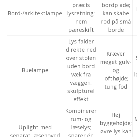
præcis
bordplade;
Bord-/arkitektlampe
lysretning;
kan skabe
nem
rod på små
pæreskift
borde
Lys falder
direkte ned
Kræver
over stolen
meget gulv-
uden bord
Buelampe
og
væk fra
l
lofthøjde;
væggen;
tung fod
skulpturel
effekt
Kombinerer
Høj
rum- og
byggehøjde;
Uplight med
læselys;
øvre lys kan
separat læsehoved
sparer én