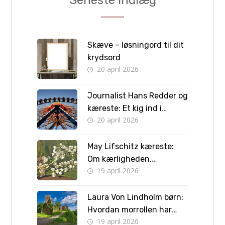
Skæve – løsningord til dit
krydsord
20 april 2026
Journalist Hans Redder og
kæreste: Et kig ind i
20 april 2026
privatlivet bag skærmen
May Lifschitz kæreste:
Om kærligheden,
19 april 2026
forlovelsen og vejen til
bryllup
Laura Von Lindholm børn:
Hvordan morrollen har
19 april 2026
formet hendes liv