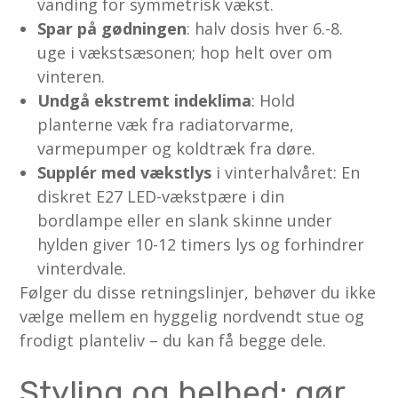
vanding for symmetrisk vækst.
Spar på gødningen
: halv dosis hver 6.-8.
uge i vækstsæsonen; hop helt over om
vinteren.
Undgå ekstremt indeklima
: Hold
planterne væk fra radiatorvarme,
varmepumper og koldtræk fra døre.
Supplér med vækstlys
i vinterhalvåret: En
diskret E27 LED-vækstpære i din
bordlampe eller en slank skinne under
hylden giver 10-12 timers lys og forhindrer
vinterdvale.
Følger du disse retningslinjer, behøver du ikke
vælge mellem en hyggelig nordvendt stue og
frodigt planteliv – du kan få begge dele.
Styling og helhed: gør