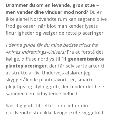
Drømmer du om en levende, grøn stue –
men vender dine vinduer mod nord?
Du er
ikke alene! Nordvendte rum kan sagtens blive
frodige oaser, når blot man kender lysets
finurligheder og vælger de rette placeringer.
I denne guide får du mine bedste tricks fra
Anines Indretnings-Univers:
Fra at forstå det
kølige, diffuse nordlys til
11 gennemtænkte
planteplaceringer
, der får selv sarte arter til
at strutte af liv. Undervejs afslører jeg
skyggetålende plante­favoritter, smarte
plejetips og styling­greb, der binder det hele
sammen i en indbydende helhed.
Sæt dig godt til rette – om lidt er din
nordvendte stue ikke længere et skyggefuldt