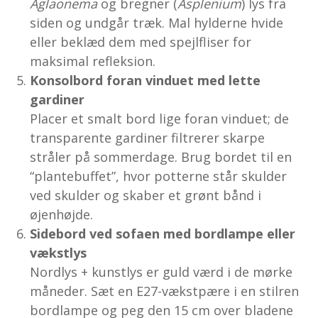
Aglaonema
og bregner (
Asplenium
) lys fra
siden og undgår træk. Mal hylderne hvide
eller beklæd dem med spejlfliser for
maksimal refleksion.
Konsolbord foran vinduet med lette
gardiner
Placer et smalt bord lige foran vinduet; de
transparente gardiner filtrerer skarpe
stråler på sommerdage. Brug bordet til en
“plantebuffet”, hvor potterne står skulder
ved skulder og skaber et grønt bånd i
øjenhøjde.
Sidebord ved sofaen med bordlampe eller
vækstlys
Nordlys + kunstlys er guld værd i de mørke
måneder. Sæt en E27-vækstpære i en stilren
bordlampe og peg den 15 cm over bladene