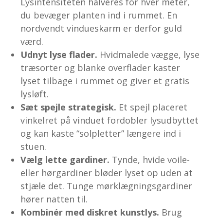
Lysintensiteten halveres for hver meter,
du bevæger planten ind i rummet. En
nordvendt vindueskarm er derfor guld
værd.
Udnyt lyse flader.
Hvidmalede vægge, lyse
træsorter og blanke overflader kaster
lyset tilbage i rummet og giver et gratis
lysløft.
Sæt spejle strategisk.
Et spejl placeret
vinkelret på vinduet fordobler lysudbyttet
og kan kaste “solpletter” længere ind i
stuen.
Vælg lette gardiner.
Tynde, hvide voile-
eller hørgardiner bløder lyset op uden at
stjæle det. Tunge mørklægningsgardiner
hører natten til.
Kombinér med diskret kunstlys.
Brug