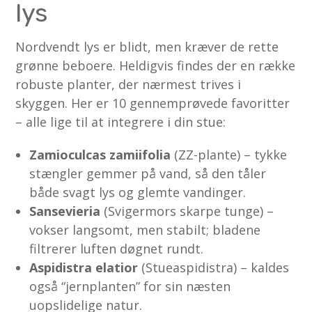
lys
Nordvendt lys er blidt, men kræver de rette
grønne beboere. Heldigvis findes der en række
robuste planter, der nærmest trives i
skyggen. Her er 10 gennemprøvede favoritter
– alle lige til at integrere i din stue:
Zamioculcas zamiifolia
(ZZ-plante) – tykke
stængler gemmer på vand, så den tåler
både svagt lys og glemte vandinger.
Sansevieria
(Svigermors skarpe tunge) –
vokser langsomt, men stabilt; bladene
filtrerer luften døgnet rundt.
Aspidistra elatior
(Stueaspidistra) – kaldes
også “jernplanten” for sin næsten
uopslidelige natur.