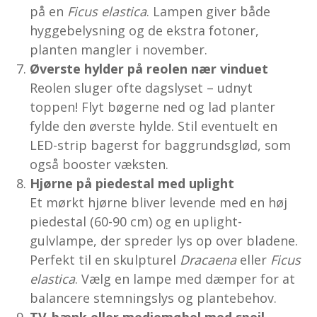
på en
Ficus elastica
. Lampen giver både
hyggebelysning og de ekstra fotoner,
planten mangler i november.
Øverste hylder på reolen nær vinduet
Reolen sluger ofte dagslyset – udnyt
toppen! Flyt bøgerne ned og lad planter
fylde den øverste hylde. Stil eventuelt en
LED-strip bagerst for baggrundsglød, som
også booster væksten.
Hjørne på piedestal med uplight
Et mørkt hjørne bliver levende med en høj
piedestal (60-90 cm) og en uplight-
gulvlampe, der spreder lys op over bladene.
Perfekt til en skulpturel
Dracaena
eller
Ficus
elastica
. Vælg en lampe med dæmper for at
balancere stemningslys og plantebehov.
TV-bænk eller mediemøbel med spejl