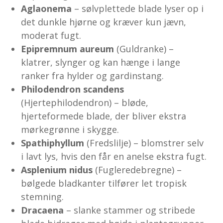
Aglaonema
– sølvplettede blade lyser op i
det dunkle hjørne og kræver kun jævn,
moderat fugt.
Epipremnum aureum
(Guld­ranke) –
klatrer, slynger og kan hænge i lange
ranker fra hylder og gardinstang.
Philodendron scandens
(Hjertephilodendron) – bløde,
hjerteformede blade, der bliver ekstra
mørkegrønne i skygge.
Spathiphyllum
(Fredslilje) – blomstrer selv
i lavt lys, hvis den får en anelse ekstra fugt.
Asplenium nidus
(Fuglerede­bregne) –
bølgede bladkanter tilfører let tropisk
stemning.
Dracaena
– slanke stammer og stribede