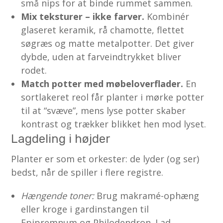
små nips for at binde rummet sammen.
Mix teksturer – ikke farver.
Kombinér
glaseret keramik, rå chamotte, flettet
søgræs og matte metalpotter. Det giver
dybde, uden at farveindtrykket bliver
rodet.
Match potter med møbeloverflader.
En
sortlakeret reol får planter i mørke potter
til at “svæve”, mens lyse potter skaber
kontrast og trækker blikket hen mod lyset.
Lagdeling i højder
Planter er som et orkester: de lyder (og ser)
bedst, når de spiller i flere registre.
Hængende toner:
Brug makramé-ophæng
eller kroge i gardinstangen til
Epipremnum og Philodendron. Lad