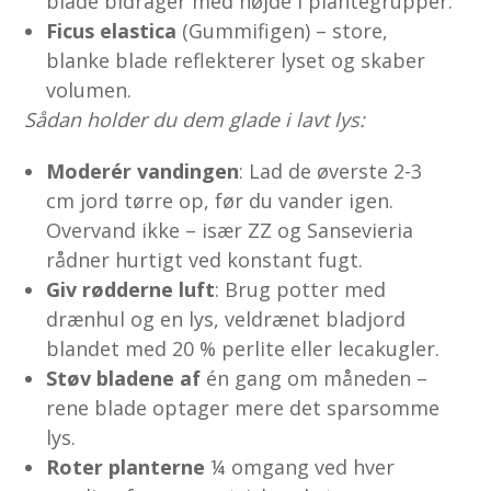
blade bidrager med højde i plantegrupper.
Ficus elastica
(Gummifigen) – store,
blanke blade reflekterer lyset og skaber
volumen.
Sådan holder du dem glade i lavt lys:
Moderér vandingen
: Lad de øverste 2-3
cm jord tørre op, før du vander igen.
Overvand ikke – især ZZ og Sansevieria
rådner hurtigt ved konstant fugt.
Giv rødderne luft
: Brug potter med
drænhul og en lys, veldrænet bladjord
blandet med 20 % perlite eller lecakugler.
Støv bladene af
én gang om måneden –
rene blade optager mere det sparsomme
lys.
Roter planterne
¼ omgang ved hver