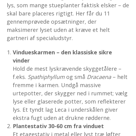
lys, som mange stueplanter faktisk elsker – de
skal bare placeres rigtigt. Her får du 11
gennemprøvede opsætninger, der
maksimerer lyset uden at kræve et helt
gartneri af specialudstyr.
Vindueskarmen – den klassiske sikre
vinder
Hold de mest lyskrævende skyggetålere –
f.eks.
Spathiphyllum
og små
Dracaena
– helt
fremme i karmen. Undgå massive
urtepotter, der skygger ned i rummet; vælg
lyse eller glaserede potter, som reflekterer
lys. Et tyndt lag Leca i underskålen giver
ekstra fugt uden at drukne rødderne.
Plantestativ 30-60 cm fra vinduet
Et etagestativ i metal eller lyst træ løfter