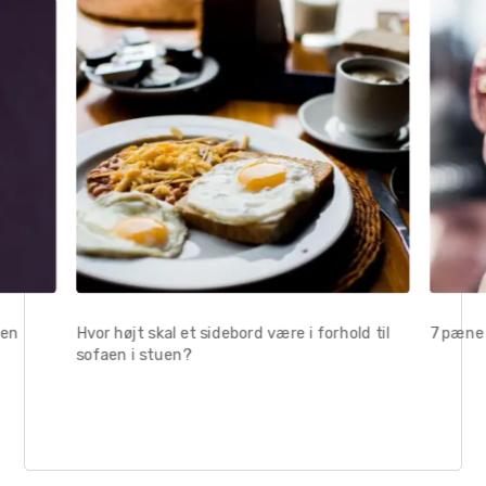
uen
Hvor højt skal et sidebord være i forhold til
7 pæne 
sofaen i stuen?