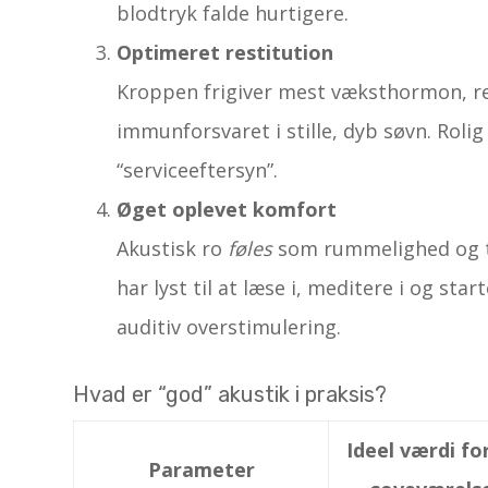
blodtryk falde hurtigere.
Optimeret restitution
Kroppen frigiver mest væksthormon, r
immunforsvaret i stille, dyb søvn. Rolig
“serviceeftersyn”.
Øget oplevet komfort
Akustisk ro
føles
som rummelighed og tr
har lyst til at læse i, meditere i og star
auditiv overstimulering.
Hvad er “god” akustik i praksis?
Ideel værdi fo
Parameter