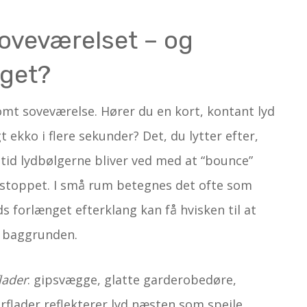
soveværelset – og
oget?
tomt soveværelse. Hører du en kort, kontant lyd
 ekko i flere sekunder? Det, du lytter efter,
 tid lydbølgerne bliver ved med at “bounce”
 stoppet. I små rum betegnes det ofte som
ds forlænget efterklang kan få hvisken til at
 i baggrunden.
lader
: gipsvægge, glatte garderobedøre,
rflader reflekterer lyd næsten som spejle