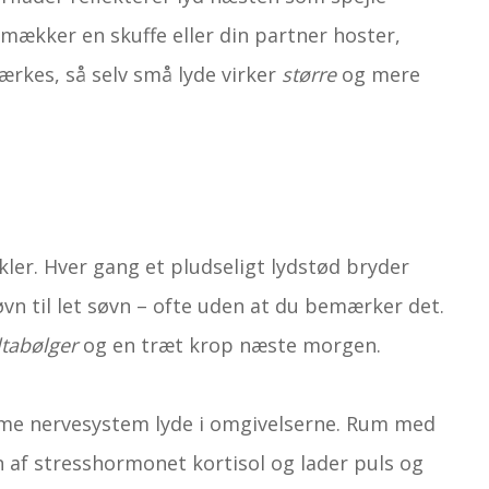
 smækker en skuffe eller din partner hoster,
ærkes, så selv små lyde virker
større
og mere
n
er. Hver gang et pludseligt lyd­stød bryder
vn til let søvn – ofte uden at du bemærker det.
ta­bølger
og en træt krop næste morgen.
ome nervesystem lyde i omgivelserne. Rum med
 af stresshormonet kortisol og lader puls og