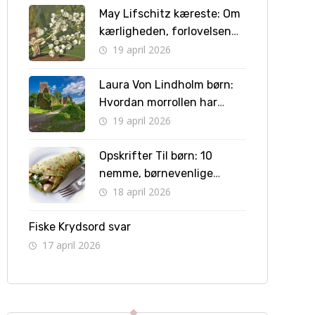
May Lifschitz kæreste: Om
kærligheden, forlovelsen
og vejen til bryllup
19 april 2026
Laura Von Lindholm børn:
Hvordan morrollen har
formet hendes liv
19 april 2026
Opskrifter Til børn: 10
nemme, børnevenlige
retter børn kan lave selv
18 april 2026
Fiske Krydsord svar
17 april 2026