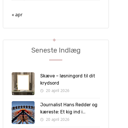
« apr
Seneste Indlæg
Skæve – løsningord til dit
krydsord
20 april 2026
Journalist Hans Redder og
kæreste: Et kig ind i
privatlivet bag skærmen
20 april 2026