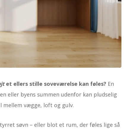
jt
et ellers stille soveværelse kan føles?
En
angen eller byens summen udenfor kan pludselig
il mellem vægge, loft og gulv.
ret søvn – eller blot et rum, der føles lige så