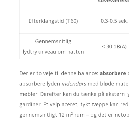
soveværels
Efterklangstid (T60)
0,3-0,5 sek.
Gennemsnitlig
< 30 dB(A)
lydtrykniveau om natten
Der er to veje til denne balance:
absorbere
absorbere lyden
indendørs
med bløde materi
møbler. Derefter kan du tænke på ekstern ly
gardiner. Et velplaceret, tykt tæppe kan red
gennemsnitligt 12 m² rum – og det er netop 