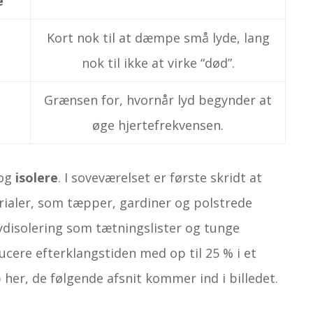
e
Kort nok til at dæmpe små lyde, lang
nok til ikke at virke “død”.
Grænsen for, hvornår lyd begynder at
øge hjertefrekvensen.
og
isolere
. I sove­værelset er første skridt at
aler, som tæpper, gardiner og polstrede
d­isolering som tætningslister og tunge
ucere efterklangstiden med op til 25 % i et
her, de følgende afsnit kommer ind i billedet.