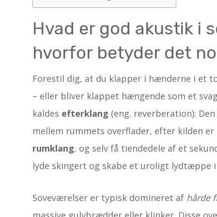
Hvad er god akustik i 
hvorfor betyder det n
Forestil dig, at du klapper i hænderne i et 
– eller bliver klappet hængende som et svagt
kaldes
efterklang
(eng. reverberation): Den
mellem rummets overflader, efter kilden er
rumklang
, og selv få tiendedele af et sekun
lyde skingert og skabe et uro­ligt lydtæppe
Soveværelser er typisk domineret af
hårde f
massive gulvbrædder eller klinker. Disse ove