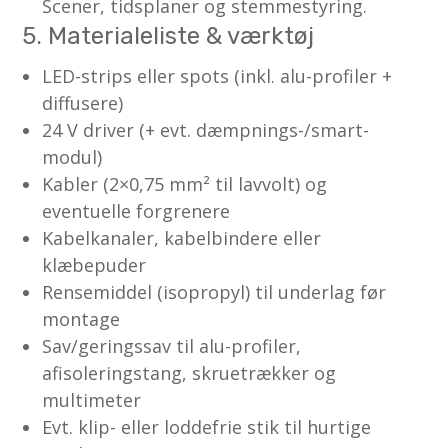
Scener, tidsplaner og stemmestyring.
5. Materialeliste & værktøj
LED-strips eller spots (inkl. alu-profiler +
diffusere)
24 V driver (+ evt. dæmpnings-/smart-
modul)
Kabler (2×0,75 mm² til lavvolt) og
eventuelle forgrenere
Kabelkanaler, kabelbindere eller
klæbepuder
Rensemiddel (isopropyl) til underlag før
montage
Sav/geringssav til alu-profiler,
afisoleringstang, skruetrækker og
multimeter
Evt. klip- eller loddefrie stik til hurtige