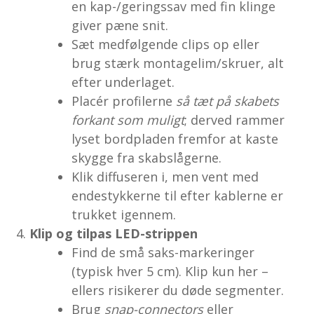
en kap-/geringssav med fin klinge
giver pæne snit.
Sæt medfølgende clips op eller
brug stærk montagelim/skruer, alt
efter underlaget.
Placér profilerne
så tæt på skabets
forkant som muligt
; derved rammer
lyset bordpladen fremfor at kaste
skygge fra skabslågerne.
Klik diffuseren i, men vent med
endestykkerne til efter kablerne er
trukket igennem.
Klip og tilpas LED-strippen
Find de små saks-markeringer
(typisk hver 5 cm). Klip kun her –
ellers risikerer du døde segmenter.
Brug
snap-connectors
eller