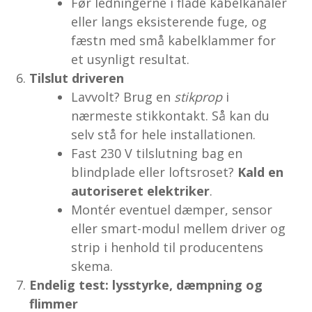
Før ledningerne i flade kabelkanaler
eller langs eksisterende fuge, og
fæstn med små kabelklammer for
et usynligt resultat.
Tilslut driveren
Lavvolt? Brug en
stikprop
i
nærmeste stikkontakt. Så kan du
selv stå for hele installationen.
Fast 230 V tilslutning bag en
blindplade eller loftsroset?
Kald en
autoriseret elektriker
.
Montér eventuel dæmper, sensor
eller smart-modul mellem driver og
strip i henhold til producentens
skema.
Endelig test: lysstyrke, dæmpning og
flimmer