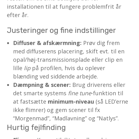
installationen til at fungere problemfrit år
efter år.
Justeringer og fine indstillinger
Diffuser & afskærmning:
Prøv dig frem
med diffuserens placering, skift evt. til en
opal/høj-transmissions­plade eller clip en
lille
lip
på profilen, hvis du oplever
blænding ved siddende arbejde.
Dæmpning & scener:
Brug driverens eller
det smarte systems
fine tune
-funktion til
at fastsætte
minimum-niveau
(så LED’erne
ikke flimrer) og gem scener til fx
“Morgenmad”, “Madlavning” og “Natlys”.
Hurtig fejlfinding