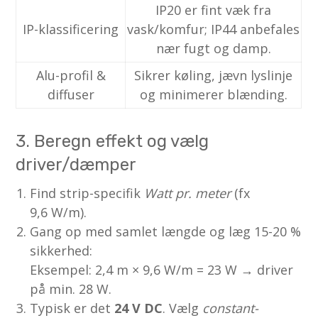
IP20 er fint væk fra
IP-klassificering
vask/komfur; IP44 anbefales
nær fugt og damp.
Alu-profil &
Sikrer køling, jævn lyslinje
diffuser
og minimerer blænding.
3. Beregn effekt og vælg
driver/dæmper
Find strip-specifik
Watt pr. meter
(fx
9,6 W/m).
Gang op med samlet længde og læg 15-20 %
sikkerhed:
Eksempel: 2,4 m × 9,6 W/m = 23 W → driver
på min. 28 W.
Typisk er det
24 V DC
. Vælg
constant-