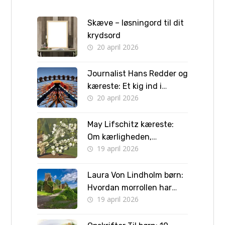
Skæve – løsningord til dit
krydsord
20 april 2026
Journalist Hans Redder og
kæreste: Et kig ind i
20 april 2026
privatlivet bag skærmen
May Lifschitz kæreste:
Om kærligheden,
19 april 2026
forlovelsen og vejen til
bryllup
Laura Von Lindholm børn:
Hvordan morrollen har
19 april 2026
formet hendes liv