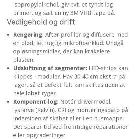
isopropyl­alkohol, giv evt. et tyndt lag
primer, og sæt en ny 3M VHB-tape på.
Vedligehold og drift
Rengøring:
Aftør profiler og diffusere med
en blød, let fugtig mikrofiberklud. Undgå
opløsnings­midler, der kan krakelere
plasten.
Udskiftning af segmenter:
LED-strips kan
klippes i moduler. Hav 30-40 cm ekstra på
lager, så et defekt felt kan skiftes uden at
hele løbet ryger.
Komponent-log:
Notér driver­model,
lysfarve (Kelvin), CRI og monterings­dato på
indersiden af skabet eller i en husmappe.
Det sparer tid ved fremtidige reparationer
eller opgraderinger.