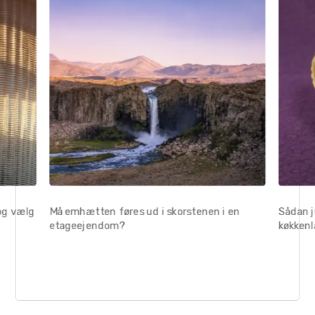
og vælg
Må emhætten føres ud i skorstenen i en
Sådan 
etageejendom?
køkkenl