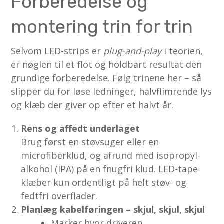
Forberedelse og
montering trin for trin
Selvom LED-strips er
plug-and-play
i teorien,
er nøglen til et flot og holdbart resultat den
grundige forberedelse. Følg trinene her – så
slipper du for løse ledninger, halvflimrende lys
og klæb der giver op efter et halvt år.
Rens og affedt underlaget
Brug først en støvsuger eller en
microfiberklud, og afrund med isopropyl-
alkohol (IPA) på en fnugfri klud. LED-tape
klæber kun ordentligt på helt støv- og
fedtfri overflader.
Planlæg kabelføringen – skjul, skjul, skjul
Marker hvor driveren