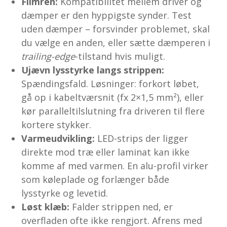
Flimren:
Kompatibilitet mellem driver og
dæmper er den hyppigste synder. Test
uden dæmper – forsvinder problemet, skal
du vælge en anden, eller sætte dæmperen i
trailing-edge
-tilstand hvis muligt.
Ujævn lysstyrke langs strippen:
Spændingsfald. Løsninger: forkort løbet,
gå op i kabeltværsnit (fx 2×1,5 mm²), eller
kør paralleltilslutning fra driveren til flere
kortere stykker.
Varmeudvikling:
LED-strips der ligger
direkte mod træ eller laminat kan ikke
komme af med varmen. En alu-profil virker
som køleplade og forlænger både
lysstyrke og levetid.
Løst klæb:
Falder strippen ned, er
overfladen ofte ikke rengjort. Afrens med