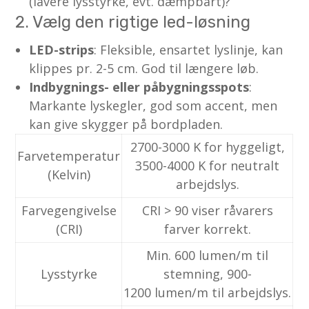
(lavere lysstyrke, evt. dæmpbart)?
2. Vælg den rigtige led-løsning
LED-strips
: Fleksible, ensartet lyslinje, kan
klippes pr. 2-5 cm. God til længere løb.
Indbygnings- eller påbygningsspots
:
Markante lyskegler, god som accent, men
kan give skygger på bordpladen.
2700-3000 K for hyggeligt,
Farvetemperatur
3500-4000 K for neutralt
(Kelvin)
arbejdslys.
Farvegengivelse
CRI > 90 viser råvarers
(CRI)
farver korrekt.
Min. 600 lumen/m til
Lysstyrke
stemning, 900-
1200 lumen/m til arbejdslys.