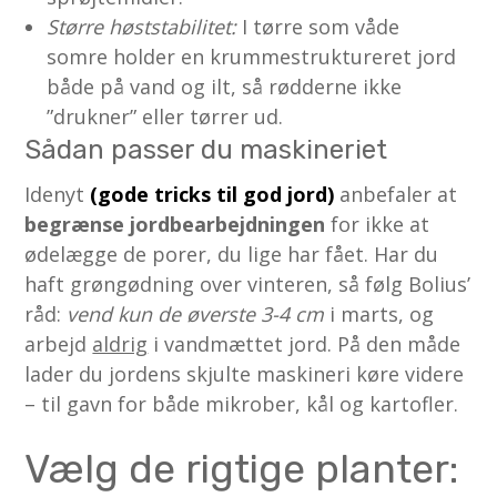
Større høststabilitet:
I tørre som våde
somre holder en krummestruktureret jord
både på vand og ilt, så rødderne ikke
”drukner” eller tørrer ud.
Sådan passer du maskineriet
Idenyt
(gode tricks til god jord)
anbefaler at
begrænse jordbearbejdningen
for ikke at
ødelægge de porer, du lige har fået. Har du
haft grøngødning over vinteren, så følg Bolius’
råd:
vend kun de øverste 3-4 cm
i marts, og
arbejd
aldrig
i vandmættet jord. På den måde
lader du jordens skjulte maskineri køre videre
– til gavn for både mikrober, kål og kartofler.
Vælg de rigtige planter: