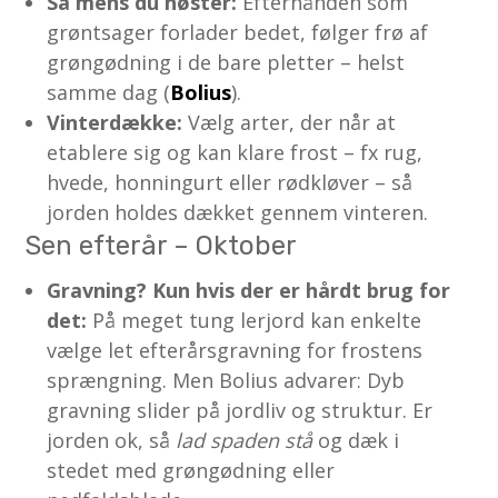
Så mens du høster:
Efterhånden som
grøntsager forlader bedet, følger frø af
grøngødning i de bare pletter – helst
samme dag (
Bolius
).
Vinterdække:
Vælg arter, der når at
etablere sig og kan klare frost – fx rug,
hvede, honningurt eller rødkløver – så
jorden holdes dækket gennem vinteren.
Sen efterår – Oktober
Gravning? Kun hvis der er hårdt brug for
det:
På meget tung lerjord kan enkelte
vælge let efterårsgravning for frostens
sprængning. Men Bolius advarer: Dyb
gravning slider på jordliv og struktur. Er
jorden ok, så
lad spaden stå
og dæk i
stedet med grøngødning eller