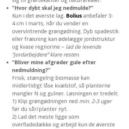
sig til grøftekanter og naturarealer.
“Hvor dybt skal jeg nedmulde?”
Kun i det øverste lag.
Bolius
anbefaler 3-
4 cm i marts, når du vender en
overvintrende grøngødning. Dyb spadestik
eller fræsning kan ødelægge jordstruktur
og kvase regnorme –
lad de levende
”jordarbejdere” klare resten
.
“Bliver mine afgrøder gule efter
nedmuldning?”
Frisk, stængelrig biomasse kan
midlertidigt låse kvælstof, så planterne
mangler N og gulner. Løsningen er tredelt:
1) Klip grøngødningen ned
min. 2-3 uger
før du sår/planter nyt.
2) Lad det meste ligge som
overfladedække og arbejd kun de øverste