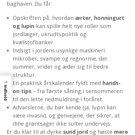
baghaven. Du får:
Opskriften på, hvordan
ærter, honningurt
og lupin
kan spille helt nye roller som
jordlæger, ukrudtspolitik og
kvælstofbanker.
Indsigt i jordens usynlige maskineri:
mikrober, svampe og regnorme, der
summer, vrider og æder sig til bedre
struktur.
→
En praktisk årskalender fyldt med
hands-
Indhold
on tips
– fra første såning i sensommeren
til den lette nedmuldning i foråret.
Advarslerne, du bør kende (ja, lupin kan
være invasiv), og genvejene, der sikrer, at
dine grøntsager ikke sulter undervejs.
Er du klar til at dyrke
sund jord
og høste
mere