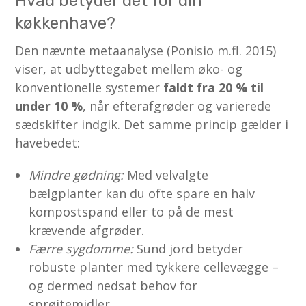
Hvad betyder det for din
køkkenhave?
Den nævnte metaanalyse (Ponisio m.fl. 2015)
viser, at udbyttegabet mellem øko- og
konventionelle systemer
faldt fra 20 % til
under 10 %
, når efterafgrøder og varierede
sædskifter indgik. Det samme princip gælder i
havebedet:
Mindre gødning:
Med velvalgte
bælgplanter kan du ofte spare en halv
kompostspand eller to på de mest
krævende afgrøder.
Færre sygdomme:
Sund jord betyder
robuste planter med tykkere cellevægge –
og dermed nedsat behov for
sprøjtemidler.