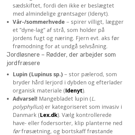
sædskiftet, fordi den ikke er beslægtet
med almindelige grøntsager (Idenyt).
Vår-/sommerhvede
– spirer villigt, lægger
et ”dyne-lag” af strå, som holder på
jordens fugt og næring. Fjern evt. aks før
frømodning for at undgå selvsåning.
Jordløsnere – Rødder, der arbejder som
jordfræsere
Lupin (Lupinus sp.)
– stor pælerod, som
bryder hård lerjord i dybden og efterlader
organisk materiale (
Idenyt
).
Advarsel!
Mangebladet lupin (
L.
polyphyllus
) er kategoriseret som invasiv i
Danmark (
Lex.dk
). Vælg kontrollerede
have- eller foder­sorter, klip planterne ned
før
frøsætning, og bortskaff frøstande