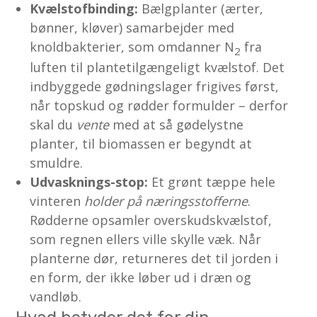
Kvælstofbinding:
Bælgplanter (ærter,
bønner, kløver) samarbejder med
knoldbakterier, som omdanner N
fra
2
luften til plante­tilgængeligt kvælstof. Det
indbyggede gødningslager frigives først,
når topskud og rødder formulder – derfor
skal du
vente
med at så gødelystne
planter, til biomassen er begyndt at
smuldre.
Udvasknings-stop:
Et grønt tæppe hele
vinteren
holder på næringsstofferne
.
Rødderne opsamler overskuds­kvælstof,
som regnen ellers ville skylle væk. Når
planterne dør, returneres det til jorden i
en form, der ikke løber ud i dræn og
vandløb.