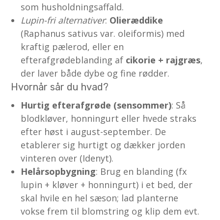
som husholdningsaffald.
Lupin-fri alternativer
:
Olieræddike
(Raphanus sativus var. oleiformis) med
kraftig pælerod, eller en
efterafgrødeblanding af
cikorie + rajgræs
,
der laver både dybe og fine rødder.
Hvornår sår du hvad?
Hurtig efterafgrøde (sensommer)
: Så
blodkløver, honningurt eller hvede straks
efter høst i august-september. De
etablerer sig hurtigt og dækker jorden
vinteren over (Idenyt).
Helårsopbygning
: Brug en blanding (fx
lupin + kløver + honningurt) i et bed, der
skal hvile en hel sæson; lad planterne
vokse frem til blomstring og klip dem evt.