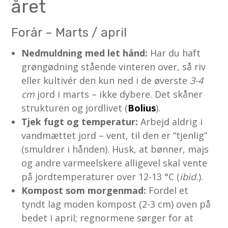
året
Forår – Marts / april
Nedmuldning med let hånd:
Har du haft
grøngødning stående vinteren over, så riv
eller kultivér den kun ned i de øverste
3-4
cm
jord i marts – ikke dybere. Det skåner
strukturen og jordlivet (
Bolius
).
Tjek fugt og temperatur:
Arbejd aldrig i
vandmættet jord – vent, til den er “tjenlig”
(smuldrer i hånden). Husk, at bønner, majs
og andre varmeelskere alligevel skal vente
på jord­temperaturer over 12-13 °C (
ibid.
).
Kompost som morgenmad:
Fordel et
tyndt lag moden kompost (2-3 cm) oven på
bedet i april; regnormene sørger for at