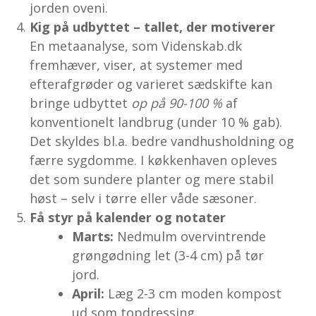
jorden oveni.
Kig på udbyttet – tallet, der motiverer
En metaanalyse, som Videnskab.dk
fremhæver, viser, at systemer med
efterafgrøder og varieret sædskifte kan
bringe udbyttet
op på 90-100 %
af
konventionelt landbrug (under 10 % gab).
Det skyldes bl.a. bedre vandhusholdning og
færre sygdomme. I køkkenhaven opleves
det som sundere planter og mere stabil
høst – selv i tørre eller våde sæsoner.
Få styr på kalender og notater
Marts:
Nedmulm overvintrende
grøngødning let (3-4 cm) på tør
jord.
April:
Læg 2-3 cm moden kompost
ud som topdressing.