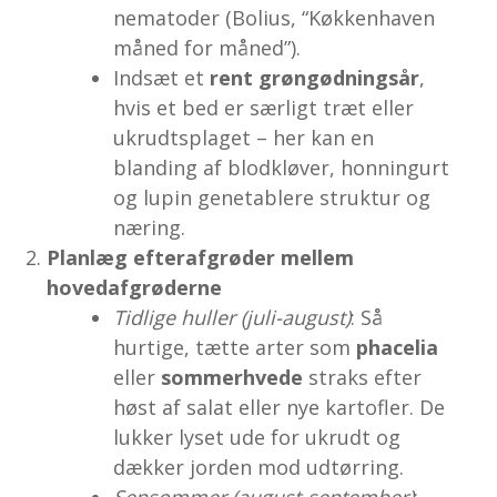
nematoder (Bolius, “Køkkenhaven
måned for måned”).
Indsæt et
rent grøngødningsår
,
hvis et bed er særligt træt eller
ukrudtsplaget – her kan en
blanding af blodkløver, honningurt
og lupin genetablere struktur og
næring.
Planlæg efterafgrøder mellem
hovedafgrøderne
Tidlige huller (juli-august)
: Så
hurtige, tætte arter som
phacelia
eller
sommerhvede
straks efter
høst af salat eller nye kartofler. De
lukker lyset ude for ukrudt og
dækker jorden mod udtørring.