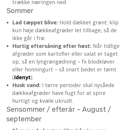
trække næringen ned.
Sommer
Lad tæppet blive:
Hold dækket grønt; klip
kun høje dækkeafgrøder let tilbage, så de
ikke går i frø.
Hurtig eftersåning efter høst:
Når tidlige
afgrøder som kartofler eller salat er taget
op, så en lyn­grøngødning – fx blodkløver
eller honningurt – så snart bedet er tømt
(
Idenyt
).
Husk vand:
I tørre perioder skal nysåede
dækkeafgrøder have fugt for at spire
hurtigt og kvæle ukrudt.
Sensommer / efterår – August /
september