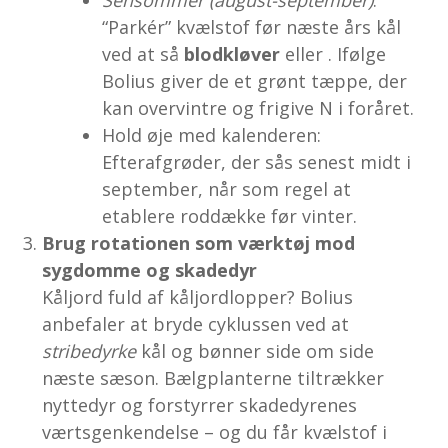
Sensommer (august-september)
:
“Parkér” kvælstof før næste års kål
ved at så
blodkløver
eller
. Ifølge
Bolius giver de et grønt tæppe, der
kan overvintre og frigive N i foråret.
Hold øje med kalenderen:
Efterafgrøder, der sås senest midt i
september, når som regel at
etablere roddække før vinter.
Brug rotationen som værktøj mod
sygdomme og skadedyr
Kåljord fuld af kåljordlopper? Bolius
anbefaler at bryde cyklussen ved at
stribedyrke
kål og bønner side om side
næste sæson. Bælgplanterne tiltrækker
nyttedyr og forstyrrer skadedyrenes
værtsgenkendelse – og du får kvælstof i