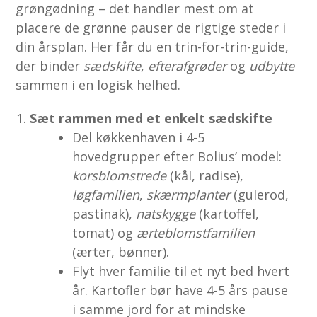
grøngødning – det handler mest om at
placere de grønne pauser de rigtige steder i
din årsplan. Her får du en trin-for-trin-guide,
der binder
sædskifte
,
efterafgrøder
og
udbytte
sammen i en logisk helhed.
Sæt rammen med et enkelt sædskifte
Del køkkenhaven i 4-5
hovedgrupper efter Bolius’ model:
korsblomstrede
(kål, radise),
løgfamilien
,
skærmplanter
(gulerod,
pastinak),
natskygge
(kartoffel,
tomat) og
ærteblomstfamilien
(ærter, bønner).
Flyt hver familie til et nyt bed hvert
år. Kartofler bør have 4-5 års pause
i samme jord for at mindske