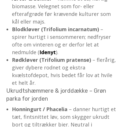
biomasse. Velegnet som for- eller
efterafgrøde før krævende kulturer som
kål eller majs.
Blodkløver (Trifolium incarnatum)
–
spirer hurtigt i sensommeren; nedfryser
ofte om vinteren og er derfor let at
nedmulde (
Idenyt
).
Rødkløver (Trifolium pratense)
– flerårig,
giver dybere rodnet og ekstra
kvælstofdepot, hvis bedet får lov at hvile
et helt år.
Ukrudtshæmmere & jorddække – Grøn
parka for jorden
Honningurt / Phacelia
– danner hurtigt et
tæt, fintsnittet løv, som skygger ukrudt
bort og tiltrækker bier. Neutral i