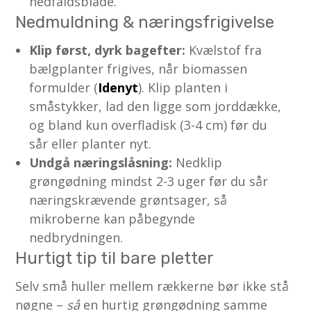
nedfaldsblade.
Nedmuldning & næringsfrigivelse
Klip først, dyrk bagefter:
Kvælstof fra
bælgplanter frigives, når biomassen
formulder (
Idenyt
). Klip planten i
småstykker, lad den ligge som jorddække,
og bland kun overfladisk (3-4 cm) før du
sår eller planter nyt.
Undgå næringslåsning:
Nedklip
grøngødning mindst 2-3 uger før du sår
nærings­krævende grøntsager, så
mikroberne kan påbegynde
nedbrydningen.
Hurtigt tip til bare pletter
Selv små huller mellem rækkerne bør ikke stå
nøgne –
så
en hurtig grøngødning samme