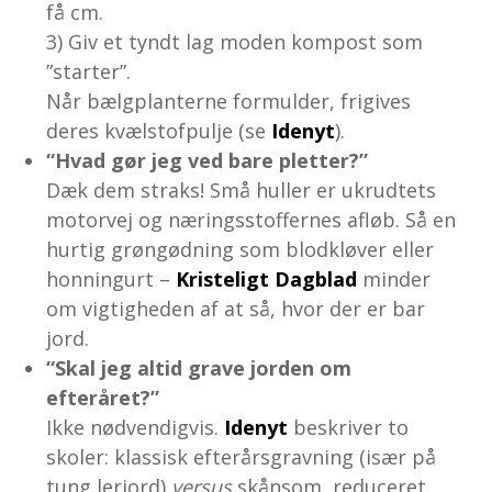
få cm.
3) Giv et tyndt lag moden kompost som
”starter”.
Når bælgplanterne formulder, frigives
deres kvælstofpulje (se
Idenyt
).
“Hvad gør jeg ved bare pletter?”
Dæk dem straks! Små huller er ukrudtets
motorvej og næringsstoffernes afløb. Så en
hurtig grøngødning som blodkløver eller
honningurt –
Kristeligt Dagblad
minder
om vigtigheden af at så, hvor der er bar
jord.
“Skal jeg altid grave jorden om
efteråret?”
Ikke nødvendigvis.
Idenyt
beskriver to
skoler: klassisk efterårsgravning (især på
tung lerjord)
versus
skånsom, reduceret