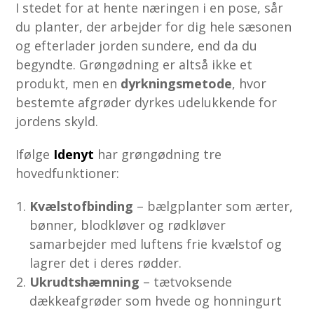
I stedet for at hente næringen i en pose, sår
du planter, der arbejder for dig hele sæsonen
og efterlader jorden sundere, end da du
begyndte. Grøngødning er altså ikke et
produkt, men en
dyrkningsmetode
, hvor
bestemte afgrøder dyrkes udelukkende for
jordens skyld.
Ifølge
Idenyt
har grøngødning tre
hovedfunktioner:
Kvælstofbinding
– bælgplanter som ærter,
bønner, blodkløver og rødkløver
samarbejder med luftens frie kvælstof og
lagrer det i deres rødder.
Ukrudtshæmning
– tætvoksende
dækkeafgrøder som hvede og honningurt