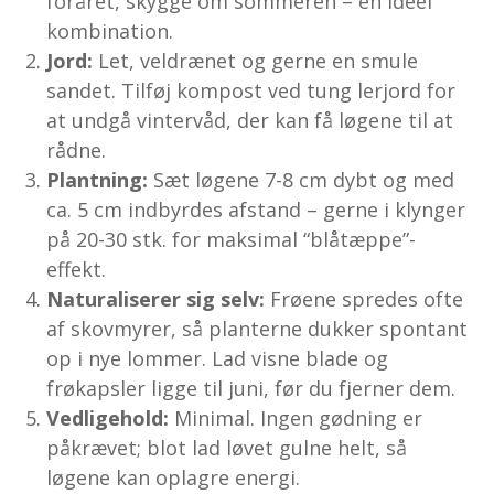
foråret, skygge om sommeren – en ideel
kombination.
Jord:
Let, veldrænet og gerne en smule
sandet. Tilføj kompost ved tung lerjord for
at undgå vintervåd, der kan få løgene til at
rådne.
Plantning:
Sæt løgene 7-8 cm dybt og med
ca. 5 cm indbyrdes afstand – gerne i klynger
på 20-30 stk. for maksimal “blåtæppe”-
effekt.
Naturaliserer sig selv:
Frøene spredes ofte
af skovmyrer, så planterne dukker spontant
op i nye lommer. Lad visne blade og
frøkapsler ligge til juni, før du fjerner dem.
Vedligehold:
Minimal. Ingen gødning er
påkrævet; blot lad løvet gulne helt, så
løgene kan oplagre energi.