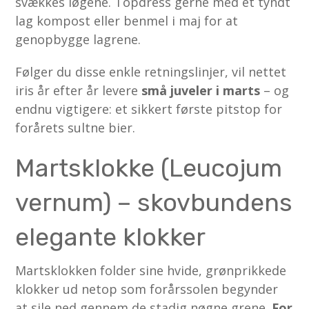
svækkes løgene. Topdress gerne med et tyndt
lag kompost eller benmel i maj for at
genopbygge lagrene.
Følger du disse enkle retningslinjer, vil nettet
iris år efter år levere
små juveler i marts
– og
endnu vigtigere: et sikkert første pitstop for
forårets sultne bier.
Martsklokke (Leucojum
vernum) – skovbundens
elegante klokker
Martsklokken folder sine hvide, grønprikkede
klokker ud netop som forårssolen begynder
at sile ned gennem de stadig nøgne grene.
For