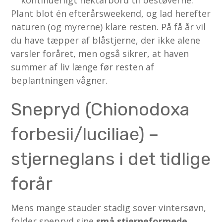
Plant blot én efterårsweekend, og lad herefter
naturen (og myrerne) klare resten. På få år vil
du have tæpper af blåstjerne, der ikke alene
varsler foråret, men også sikrer, at haven
summer af liv længe før resten af
beplantningen vågner.
Snepryd (Chionodoxa
forbesii/luciliae) –
stjerneglans i det tidlige
forår
Mens mange stauder stadig sover vintersøvn,
folder snepryd sine
små stjerneformede