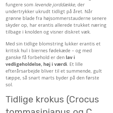
fungere som
levende jorddække
, der
undertrykker ukrudt tidligt på året. Når
grønne blade fra højsommerstauderne senere
skyder op, har erantis allerede trukket næring
tilbage i knolden og visner diskret væk.
Med sin tidlige blomstring lukker erantis et
kritisk hul i biernes fødekæde – og med
ganske få forbehold er den
lav i
vedligeholdelse, høj i værdi
. Et lille
efterårsarbejde bliver til et summende, gult
tæppe, så snart marts byder på den første
sol.
Tidlige krokus (Crocus
tommasinianus og C.