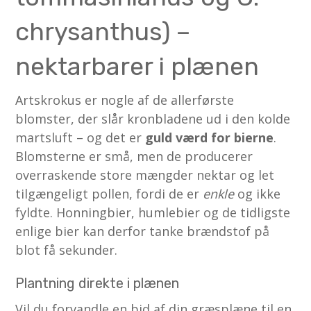
chrysanthus) –
nektarbarer i plænen
Artskrokus er nogle af de allerførste
blomster, der slår kronbladene ud i den kolde
marts­luft – og det er
guld værd for bierne
.
Blomsterne er små, men de producerer
overraskende store mængder nektar og let
tilgængeligt pollen, fordi de er
enkle
og ikke
fyldte. Honningbier, humlebier og de tidligste
enlige bier kan derfor tanke brændstof på
blot få sekunder.
Plantning direkte i plænen
Vil du forvandle en bid af din græsplæne til en