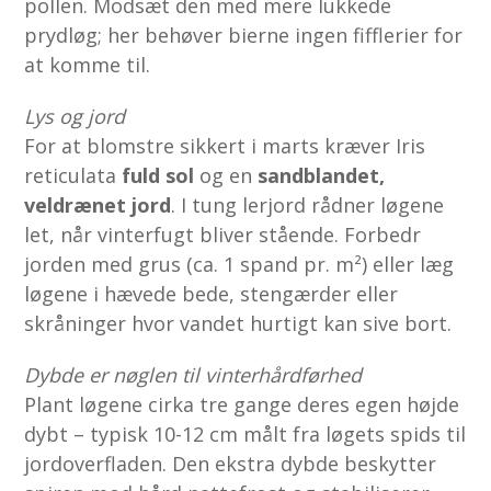
pollen. Modsæt den med mere lukkede
prydløg; her behøver bierne ingen fifflerier for
at komme til.
Lys og jord
For at blomstre sikkert i marts kræver Iris
reticulata
fuld sol
og en
sandblandet,
veldrænet jord
. I tung lerjord rådner løgene
let, når vinterfugt bliver stående. Forbedr
jorden med grus (ca. 1 spand pr. m²) eller læg
løgene i hævede bede, stengærder eller
skråninger hvor vandet hurtigt kan sive bort.
Dybde er nøglen til vinterhårdførhed
Plant løgene cirka tre gange deres egen højde
dybt – typisk 10-12 cm målt fra løgets spids til
jordoverfladen. Den ekstra dybde beskytter