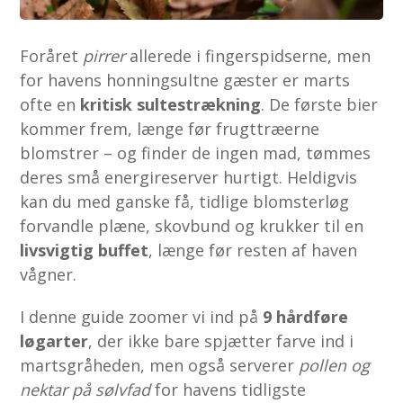
Foråret
pirrer
allerede i fingerspidserne, men
for havens honningsultne gæster er marts
ofte en
kritisk sultestrækning
. De første bier
kommer frem, længe før frugttræerne
blomstrer – og finder de ingen mad, tømmes
deres små energireserver hurtigt. Heldigvis
kan du med ganske få, tidlige blomsterløg
forvandle plæne, skovbund og krukker til en
livsvigtig buffet
, længe før resten af haven
vågner.
I denne guide zoomer vi ind på
9 hårdføre
løgarter
, der ikke bare spjætter farve ind i
martsgråheden, men også serverer
pollen og
nektar på sølvfad
for havens tidligste