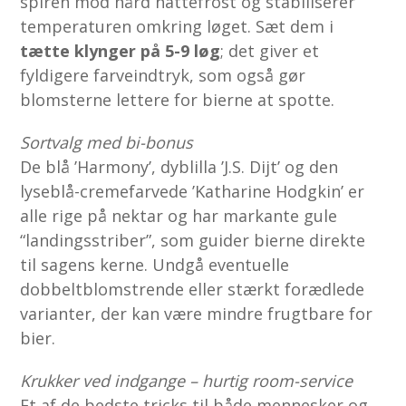
spiren mod hård nattefrost og stabiliserer
temperaturen omkring løget. Sæt dem i
tætte klynger på 5-9 løg
; det giver et
fyldigere farveindtryk, som også gør
blomsterne lettere for bierne at spotte.
Sortvalg med bi-bonus
De blå ’Harmony’, dyblilla ’J.S. Dijt’ og den
lyseblå-cremefarvede ’Katharine Hodgkin’ er
alle rige på nektar og har markante gule
“landingsstriber”, som guider bierne direkte
til sagens kerne. Undgå eventuelle
dobbeltblomstrende eller stærkt forædlede
varianter, der kan være mindre frugtbare for
bier.
Krukker ved indgange – hurtig room-service
Et af de bedste tricks til både mennesker og