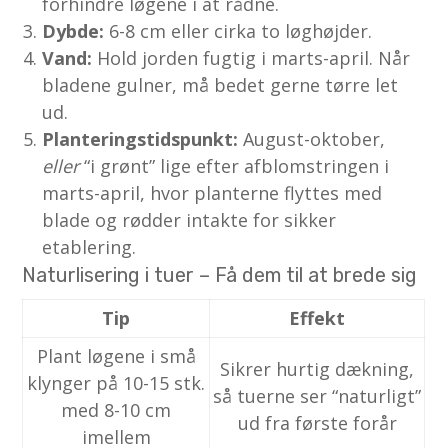
forhindre løgene i at rådne.
Dybde:
6-8 cm eller cirka to løghøjder.
Vand:
Hold jorden fugtig i marts-april. Når
bladene gulner, må bedet gerne tørre let
ud.
Planteringstidspunkt:
August-oktober,
eller
“i grønt” lige efter afblomstringen i
marts-april, hvor planterne flyttes med
blade og rødder intakte for sikker
etablering.
Naturlisering i tuer – Få dem til at brede sig
Tip
Effekt
Plant løgene i små
Sikrer hurtig dækning,
klynger på 10-15 stk.
så tuerne ser “naturligt”
med 8-10 cm
ud fra første forår
imellem