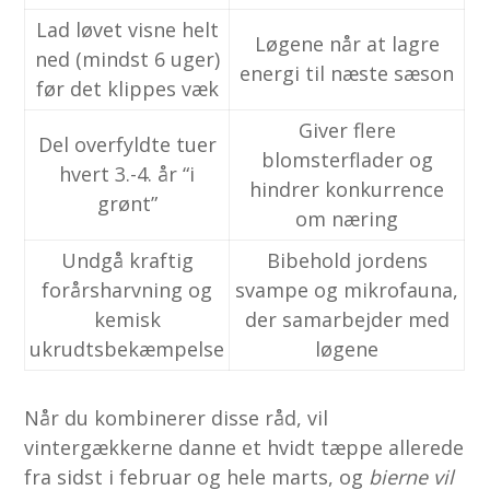
Lad løvet visne helt
Løgene når at lagre
ned (mindst 6 uger)
energi til næste sæson
før det klippes væk
Giver flere
Del overfyldte tuer
blomsterflader og
hvert 3.-4. år “i
hindrer konkurrence
grønt”
om næring
Undgå kraftig
Bibehold jordens
forårsharvning og
svampe og mikrofauna,
kemisk
der samarbejder med
ukrudtsbekæmpelse
løgene
Når du kombinerer disse råd, vil
vintergækkerne danne et hvidt tæppe allerede
fra sidst i februar og hele marts, og
bierne vil