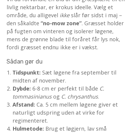
livlig nektarbar, er krokus ideelle. Vælg et
område, du alligevel
ikke
slår før sidst i maj –
den såkaldte
“no-mow zone”
. Græsset holder
på fugten om vinteren og isolerer løgene,
mens de grønne blade til foråret får lys nok,
fordi græsset endnu ikke er i vækst.
Sådan gør du
Tidspunkt:
Sæt løgene fra september til
midten af november.
Dybde:
6-8 cm er perfekt til både
C.
tommasinianus
og
C. chrysanthus
.
Afstand:
Ca. 5 cm mellem løgene giver et
naturligt udspring uden at virke for
regimenteret.
Hulmetode:
Brug et løgjern, lav små