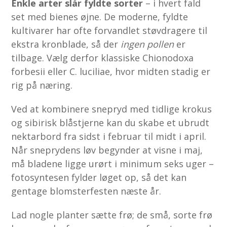
Enkle arter slår fyldte sorter
– i hvert fald
set med bienes øjne. De moderne, fyldte
kultivarer har ofte forvandlet støvdragere til
ekstra kronblade, så der
ingen pollen
er
tilbage. Vælg derfor klassiske Chionodoxa
forbesii eller C. luciliae, hvor midten stadig er
rig på næring.
Ved at kombinere snepryd med tidlige krokus
og sibirisk blåstjerne kan du skabe et ubrudt
nektarbord fra sidst i februar til midt i april.
Når sneprydens løv begynder at visne i maj,
må bladene ligge urørt i minimum seks uger –
fotosyntesen fylder løget op, så det kan
gentage blomsterfesten næste år.
Lad nogle planter sætte frø; de små, sorte frø