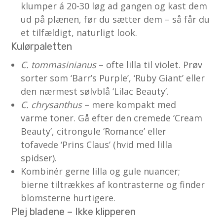
klumper á 20-30 løg ad gangen og kast dem
ud på plænen, før du sætter dem – så får du
et tilfældigt, naturligt look.
Kulørpaletten
C. tommasinianus
– ofte lilla til violet. Prøv
sorter som ‘Barr’s Purple’, ‘Ruby Giant’ eller
den nærmest sølvblå ‘Lilac Beauty’.
C. chrysanthus
– mere kompakt med
varme toner. Gå efter den cremede ‘Cream
Beauty’, citrongule ‘Romance’ eller
tofavede ‘Prins Claus’ (hvid med lilla
spidser).
Kombinér gerne lilla og gule nuancer;
bierne tiltrækkes af kontrasterne og finder
blomsterne hurtigere.
Plej bladene – Ikke klipperen