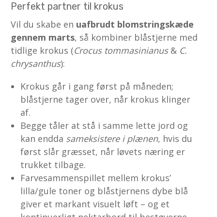
Perfekt partner til krokus
Vil du skabe en
uafbrudt blomstringskæde
gennem marts
, så kombiner blåstjerne med
tidlige krokus (
Crocus tommasinianus
&
C.
chrysanthus
):
Krokus går i gang først på måneden;
blåstjerne tager over, når krokus klinger
af.
Begge tåler at stå i samme lette jord og
kan endda
sameksistere i plænen
, hvis du
først slår græsset, når løvets næring er
trukket tilbage.
Farvesammenspillet mellem krokus’
lilla/gule toner og blåstjernens dybe blå
giver et markant visuelt løft – og et
kontinuerligt nektarbord til bestøverne.