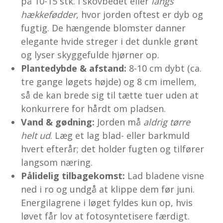
på 10-15 stk. i skovbedet eller
langs
hækkefødder
, hvor jorden oftest er dyb og
fugtig. De hængende blomster danner
elegante hvide streger i det dunkle grønt
og lyser skyggefulde hjørner op.
Plantedybde & afstand:
8-10 cm dybt (ca.
tre gange løgets højde) og 8 cm imellem,
så de kan brede sig til tætte tuer uden at
konkurrere for hårdt om pladsen.
Vand & gødning:
Jorden må
aldrig tørre
helt ud
. Læg et lag blad- eller barkmuld
hvert efterår; det holder fugten og tilfører
langsom næring.
Pålidelig tilbagekomst:
Lad bladene visne
ned i ro og undgå at klippe dem før juni.
Energilagrene i løget fyldes kun op, hvis
løvet får lov at fotosyntetisere færdigt.