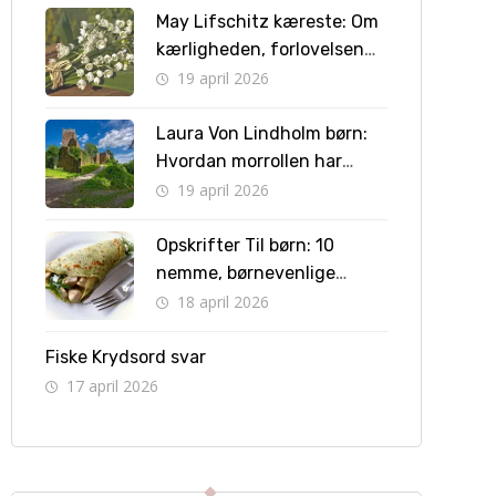
May Lifschitz kæreste: Om
kærligheden, forlovelsen
og vejen til bryllup
19 april 2026
Laura Von Lindholm børn:
Hvordan morrollen har
formet hendes liv
19 april 2026
Opskrifter Til børn: 10
nemme, børnevenlige
retter børn kan lave selv
18 april 2026
Fiske Krydsord svar
17 april 2026