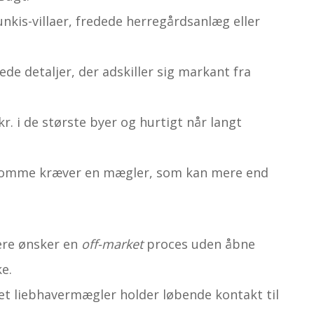
unkis-villaer, fredede herregårdsanlæg eller
de detaljer, der adskiller sig markant fra
kr. i de største byer og hurtigt når langt
omme kræver en mægler, som kan mere end
re ønsker en
off-market
proces uden åbne
e.
et liebhavermægler holder løbende kontakt til