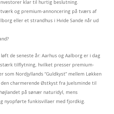
vestorer klar til hurtig beslutning.
etværk og premium-annoncering på tværs af
lborg eller et strandhus i Hvide Sande når ud
and?
løft de seneste år: Aarhus og Aalborg er i dag
stærk tilflytning, hvilket presser premium-
r som Nordjyllands “Guld­kyst” mellem Løkken
g den charmerende Østkyst fra Juelsminde til
søhøjlandet på sønær naturidyl, mens
g nyopførte funkisvillaer med fjordkig.