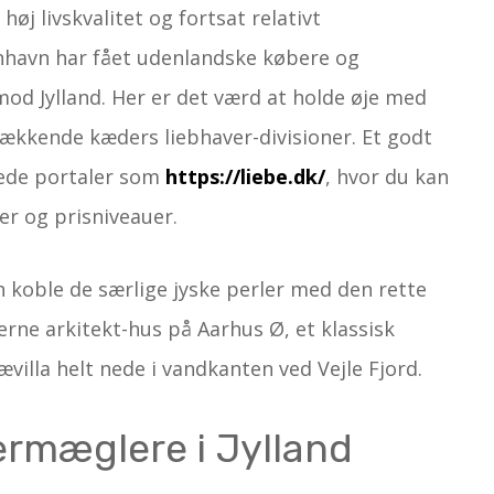
øj livskvalitet og fortsat relativt
enhavn har fået udenlandske købere og
mod Jylland. Her er det værd at holde øje med
ækkende kæders liebhaver-divisioner. Et godt
rede portaler som
https://liebe.dk/
, hvor du kan
ger og prisniveauer.
 koble de særlige jyske perler med den rette
rne arkitekt-hus på Aarhus Ø, et klassisk
ævilla helt nede i vandkanten ved Vejle Fjord.
ermæglere i Jylland