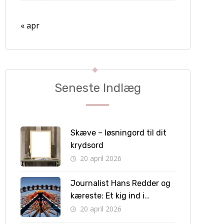
« apr
Seneste Indlæg
Skæve – løsningord til dit
krydsord
20 april 2026
Journalist Hans Redder og
kæreste: Et kig ind i
privatlivet bag skærmen
20 april 2026