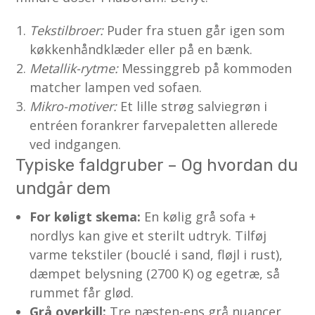
Tekstilbroer:
Puder fra stuen går igen som
køkkenhåndklæder eller på en bænk.
Metallik-rytme:
Messinggreb på kommoden
matcher lampen ved sofaen.
Mikro-motiver:
Et lille strøg salviegrøn i
entréen forankrer farvepaletten allerede
ved indgangen.
Typiske faldgruber – Og hvordan du
undgår dem
For køligt skema:
En kølig grå sofa +
nordlys kan give et sterilt udtryk. Tilføj
varme tekstiler (bouclé i sand, fløjl i rust),
dæmpet belysning (2700 K) og egetræ, så
rummet får glød.
Grå overkill:
Tre næsten-ens grå nuancer