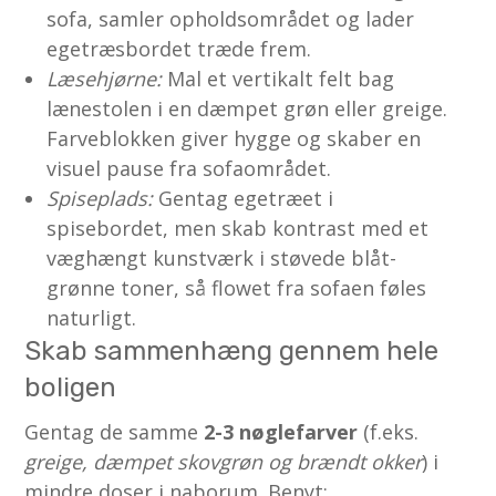
sofa, samler opholdsområdet og lader
egetræsbordet træde frem.
Læsehjørne:
Mal et vertikalt felt bag
lænestolen i en dæmpet grøn eller greige.
Farveblokken giver hygge og skaber en
visuel pause fra sofaområdet.
Spiseplads:
Gentag egetræet i
spisebordet, men skab kontrast med et
væghængt kunstværk i støvede blåt-
grønne toner, så flowet fra sofaen føles
naturligt.
Skab sammenhæng gennem hele
boligen
Gentag de samme
2-3 nøglefarver
(f.eks.
greige, dæmpet skovgrøn og brændt okker
) i
mindre doser i naborum. Benyt: