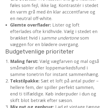
føles som fejl, ikke lag. Kontrastér i stedet
én varm grå med én klar acccentfarve og
en neutral off-white.
Glemte overflader:
Lister og loft
efterlades ofte kridhvide. Vælg i stedet en
brækket hvid i
samme undertone
som
væggen for en blødere overgang.
Budgetvenlige prioriteter
Maling først:
Vælg vægfarven og mal også
småmøbler eller loppemarkedsfund i
samme tonetrin for instant sammenhæng.
Tekstilpakke:
Sæt et loft på antal puder –
hellere fem, der spiller perfekt sammen,
end ti tilfældige. Køb inderpuder i dun og
skift blot betræk efter sæson.
Mix nyt og genbrug:
Lad et vintage tæppe