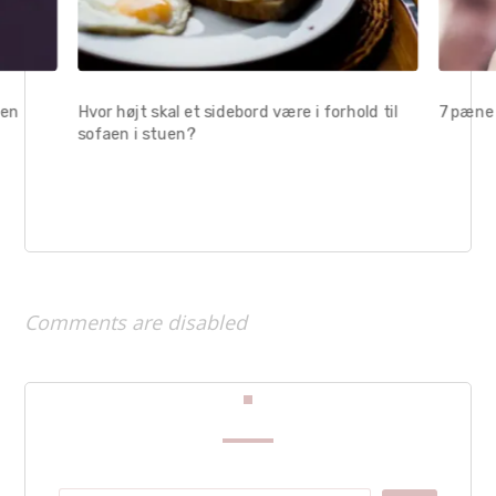
uen
Hvor højt skal et sidebord være i forhold til
7 pæne 
sofaen i stuen?
Comments are disabled