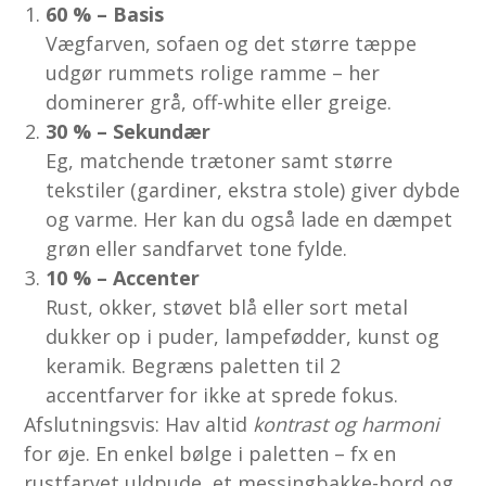
60 % – Basis
Vægfarven, sofaen og det større tæppe
udgør rummets rolige ramme – her
dominerer grå, off-white eller greige.
30 % – Sekundær
Eg, matchende trætoner samt større
tekstiler (gardiner, ekstra stole) giver dybde
og varme. Her kan du også lade en dæmpet
grøn eller sandfarvet tone fylde.
10 % – Accenter
Rust, okker, støvet blå eller sort metal
dukker op i puder, lampefødder, kunst og
keramik. Begræns paletten til 2
accentfarver for ikke at sprede fokus.
Afslutningsvis: Hav altid
kontrast og harmoni
for øje. En enkel bølge i paletten – fx en
rustfarvet uldpude, et messingbakke-bord og