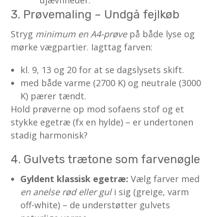
ujævnheder.
3. Prøvemaling – Undgå fejlkøb
Stryg
minimum en A4-prøve
på både lyse og
mørke vægpartier. Iagttag farven:
kl. 9, 13 og 20 for at se dagslysets skift.
med både varme (2700 K) og neutrale (3000
K) pærer tændt.
Hold prøverne op mod sofaens stof og et
stykke egetræ (fx en hylde) – er undertonen
stadig harmonisk?
4. Gulvets trætone som farvenøgle
Gyldent klassisk egetræ:
Vælg farver med
en anelse rød eller gul
i sig (greige, varm
off-white) – de understøtter gulvets