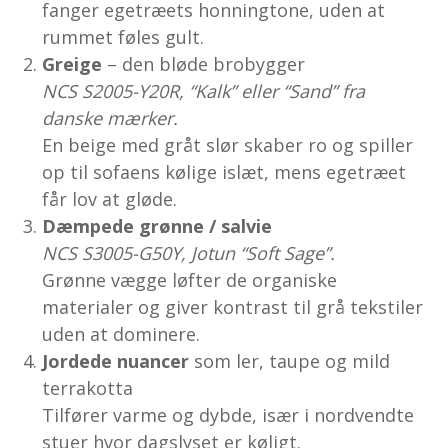
fanger egetræets honningtone, uden at
rummet føles gult.
Greige
– den bløde brobygger
NCS S2005-Y20R, “Kalk” eller “Sand” fra
danske mærker.
En beige med gråt slør skaber ro og spiller
op til sofaens kølige islæt, mens egetræet
får lov at gløde.
Dæmpede grønne / salvie
NCS S3005-G50Y, Jotun “Soft Sage”.
Grønne vægge løfter de organiske
materialer og giver kontrast til grå tekstiler
uden at dominere.
Jordede nuancer
som ler, taupe og mild
terrakotta
Tilfører varme og dybde, især i nordvendte
stuer hvor dagslyset er køligt.