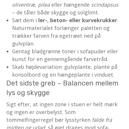
oliventræ, pilea
eller hængende
scindapsus
– de tåler både skygge og solglimt.
Sæt dem i
ler-, beton- eller kurvekrukker
.
Naturmaterialet forlænger paletten og
trækker farven fra egetræet ned på
gulvplan.
Gentag bladgrønne toner i sofapuder eller
kunst for en gennemgående farve­tråd.
Skab højdevariation: gulvplante, plante på
konsolbord og en hængeplante i vinduet.
Det sidste greb – Balancen mellem
lys og skygge
Sigt efter, at ingen zone i stuen er helt mørk
og ingen er overbelyst. Som
tommelfingerregel bør lysstyrken
falde fra
midten og udad
, så øjet drages mod sofa-