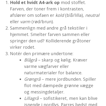
Hold et hvidt A4-ark op
mod stoffet.
Farven, der toner frem i kontrasten,
afslører om sofaen er
kold
(blå/lilla),
neutral
eller
varm
(rød/brun).
Sammenlign med andre grå tekstiler i
hjemmet. Smelter farven sammen eller
springer den ud? Kolliderende gråtoner
virker rodet.
Notér den primære undertone:
Blågrå
– skarp og kølig. Kræver
varme vægfarver eller
naturmaterialer for balance.
Grøngrå
– mere jordbunden. Spiller
flot med dæmpede grønne vægge
og messingdetaljer.
Lillagrå
– sofistikeret, men kan blive
isnende i nordlys. Parres bedst med