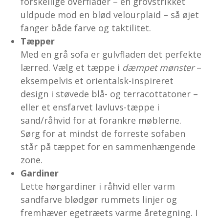
forskellige overflader – en grovstrikket
uldpude mod en blød velourplaid – så øjet
fanger både farve og taktilitet.
Tæpper
Med en grå sofa er gulvfladen det perfekte
lærred. Vælg et tæppe i
dæmpet mønster
–
eksempelvis et orientalsk-inspireret
design i støvede blå- og terracottatoner –
eller et ensfarvet lavluvs-tæppe i
sand/råhvid for at forankre møblerne.
Sørg for at mindst de forreste sofaben
står på tæppet for en sammenhængende
zone.
Gardiner
Lette hørgardiner i råhvid eller varm
sandfarve blødgør rummets linjer og
fremhæver egetræets varme åretegning. I