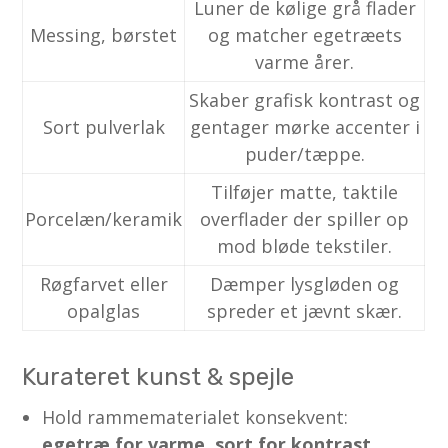
Luner de kølige grå flader
Messing, børstet
og matcher egetræets
varme årer.
Skaber grafisk kontrast og
Sort pulverlak
gentager mørke accenter i
puder/tæppe.
Tilføjer matte, taktile
Porcelæn/keramik
overflader der spiller op
mod bløde tekstiler.
Røgfarvet eller
Dæmper lys­gløden og
opalglas
spreder et jævnt skær.
Kurateret kunst & spejle
Hold rammematerialet konsekvent:
egetræ for varme, sort for kontrast,