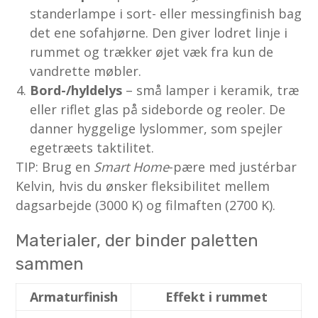
standerlampe i sort- eller messingfinish bag
det ene sofa­hjørne. Den giver lodret linje i
rummet og trækker øjet væk fra kun de
vandrette møbler.
Bord-/hyldelys
– små lamper i keramik, træ
eller riflet glas på sideborde og reoler. De
danner hyggelige lys­lommer, som spejler
egetræets taktilitet.
TIP: Brug en
Smart Home
-pære med justérbar
Kelvin, hvis du ønsker fleksibilitet mellem
dagsarbejde (3000 K) og filmaften (2700 K).
Materialer, der binder paletten
sammen
Armaturfinish
Effekt i rummet