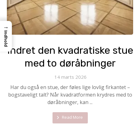
→
Indhold
Indret den kvadratiske stue
med to døråbninger
14 marts 2026
Har du også en stue, der føles lige lovlig fir­kantet –
bogstaveligt talt? Når kvadrat­formen krydres med to
døråbninger, kan ...
Read More