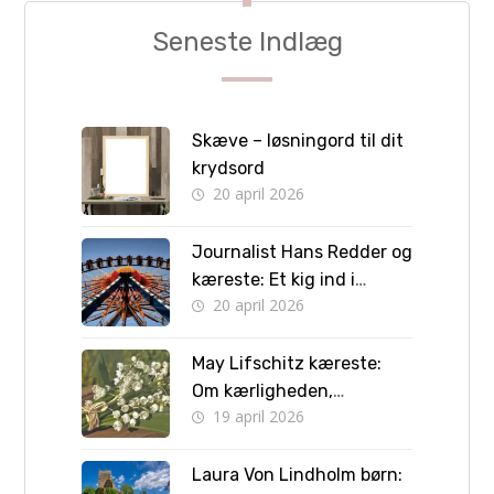
Seneste Indlæg
Skæve – løsningord til dit
krydsord
20 april 2026
Journalist Hans Redder og
kæreste: Et kig ind i
20 april 2026
privatlivet bag skærmen
May Lifschitz kæreste:
Om kærligheden,
19 april 2026
forlovelsen og vejen til
bryllup
Laura Von Lindholm børn: