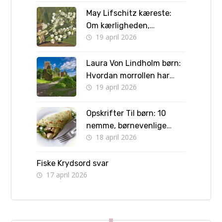
May Lifschitz kæreste:
Om kærligheden,
19 april 2026
forlovelsen og vejen til
bryllup
Laura Von Lindholm børn:
Hvordan morrollen har
19 april 2026
formet hendes liv
Opskrifter Til børn: 10
nemme, børnevenlige
18 april 2026
retter børn kan lave selv
Fiske Krydsord svar
17 april 2026