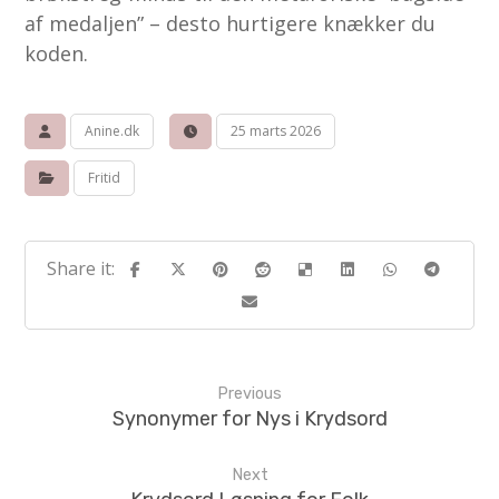
af medaljen” – desto hurtigere knækker du
koden.
Anine.dk
25 marts 2026
Fritid
Previous
Synonymer for Nys i Krydsord
Next