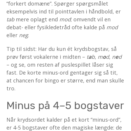
“forkert domæne”. Spørger spørgsmålet
eksempelvis ind til pointtavlen i håndbold, er
tab
mere oplagt end
mod
; omvendt vil en
debat- eller fysikledetråd ofte kalde på
mod
eller
neg
.
Tip til sidst: Har du kun ét krydsbogstav, så
prøv først vokalerne i midten –
t
a
b
,
m
o
d
,
n
e
d
– og se, om resten af puslespillet låser sig
fast. De korte minus-ord gentager sig så tit,
at chancen for bingo er større, end man skulle
tro.
Minus på 4–5 bogstaver
Når krydsordet kalder på et kort “minus-ord”,
er 4-5 bogstaver ofte den magiske længde: de