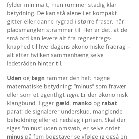
fylder minimalt, men rummer stadig klar
betydning. De kan stå alene i et kompakt
gitter eller danne rygrad i større fraser, når
pladsmanglen strammer til. Her er det, at de
små ord kan levere alt fra regnestregs-
knaphed til hverdagens økonomiske fradrag –
alt efter hvilken sammenhæng selve
ledetråden hint­er til.
Uden
og
tegn
rammer den helt nøgne
matematiske betydning: “minus” som fravær
eller som et egentligt
tegn
. Er der økonomisk
klangbund, ligger
gæld
,
manko
og
rabat
parat; de signalerer underskud, manglende
beholdning eller et nedslag i prisen. Skal der
siges “minus” uden omsvøb, er selve ordet
minus
på fem bogstaver selvfølgelig også en