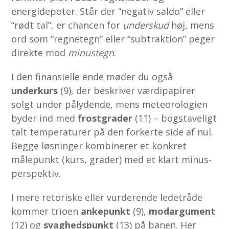
energidepoter. Står der “negativ saldo” eller
“rødt tal”, er chancen for
underskud
høj, mens
ord som “regnetegn” eller “subtraktion” peger
direkte mod
minustegn
.
I den finansielle ende møder du også
underkurs
(9), der beskriver værdipapirer
solgt under pålydende, mens meteorologien
byder ind med
frostgrader
(11) – bogstaveligt
talt temperaturer på den forkerte side af nul.
Begge løsninger kombinerer et konkret
målepunkt (kurs, grader) med et klart minus-
perspektiv.
I mere retoriske eller vurderende ledetråde
kommer trioen
ankepunkt
(9),
modargument
(12) og
svaghedspunkt
(13) på banen. Her