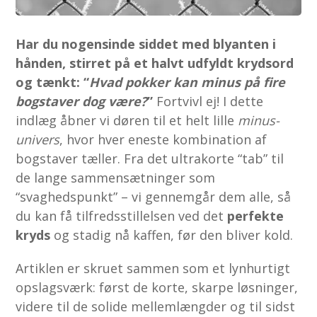
Har du nogensinde siddet med blyanten i
hånden, stirret på et halvt udfyldt krydsord
og tænkt: “
Hvad pokker kan minus på fire
bogstaver dog være?
”
Fortvivl ej! I dette
indlæg åbner vi døren til et helt lille
minus-
univers
, hvor hver eneste kombination af
bogstaver tæller. Fra det ultrakorte “tab” til
de lange sammensætninger som
“svaghedspunkt” – vi gennemgår dem alle, så
du kan få tilfredsstillelsen ved det
perfekte
kryds
og stadig nå kaffen, før den bliver kold.
Artiklen er skruet sammen som et lynhurtigt
opslagsværk: først de korte, skarpe løsninger,
videre til de solide mellemlængder og til sidst