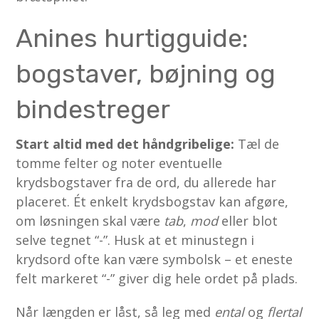
Anines hurtigguide:
bogstaver, bøjning og
bindestreger
Start altid med det håndgribelige:
Tæl de
tomme felter og noter eventuelle
krydsbogstaver fra de ord, du allerede har
placeret. Ét enkelt krydsbogstav kan afgøre,
om løsningen skal være
tab
,
mod
eller blot
selve tegnet “-”. Husk at et minustegn i
krydsord ofte kan være symbolsk – et eneste
felt markeret “-” giver dig hele ordet på plads.
Når længden er låst, så leg med
ental
og
flertal