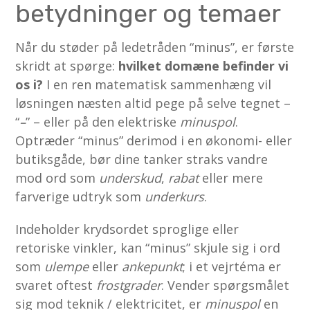
betydninger og temaer
Når du støder på ledetråden “minus”, er første
skridt at spørge:
hvilket domæne befinder vi
os i?
I en ren matematisk sammenhæng vil
løsningen næsten altid pege på selve tegnet –
“
–
” – eller på den elektriske
minuspol
.
Optræder “minus” derimod i en økonomi- eller
butiksgåde, bør dine tanker straks vandre
mod ord som
underskud
,
rabat
eller mere
farverige udtryk som
underkurs
.
Indeholder krydsordet sproglige eller
retoriske vinkler, kan “minus” skjule sig i ord
som
ulempe
eller
ankepunkt
; i et vejrtéma er
svaret oftest
frostgrader
. Vender spørgsmålet
sig mod teknik / elektricitet, er
minuspol
en