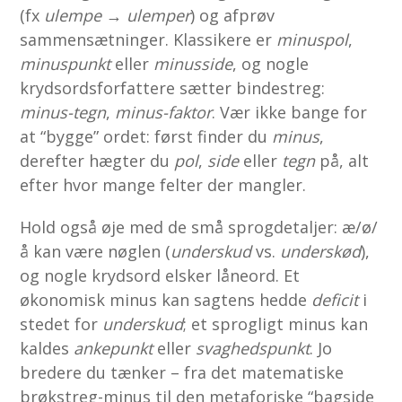
(fx
ulempe → ulemper
) og afprøv
sammensætninger. Klassikere er
minuspol
,
minuspunkt
eller
minusside
, og nogle
krydsordsforfattere sætter bindestreg:
minus-tegn
,
minus-faktor
. Vær ikke bange for
at “bygge” ordet: først finder du
minus
,
derefter hægter du
pol
,
side
eller
tegn
på, alt
efter hvor mange felter der mangler.
Hold også øje med de små sprog­detaljer: æ/ø/
å kan være nøglen (
underskud
vs.
under­skød
),
og nogle krydsord elsker låneord. Et
økonomisk minus kan sagtens hedde
deficit
i
stedet for
underskud
; et sprogligt minus kan
kaldes
ankepunkt
eller
svaghedspunkt
. Jo
bredere du tænker – fra det matematiske
brøkstreg-minus til den metaforiske “bagside