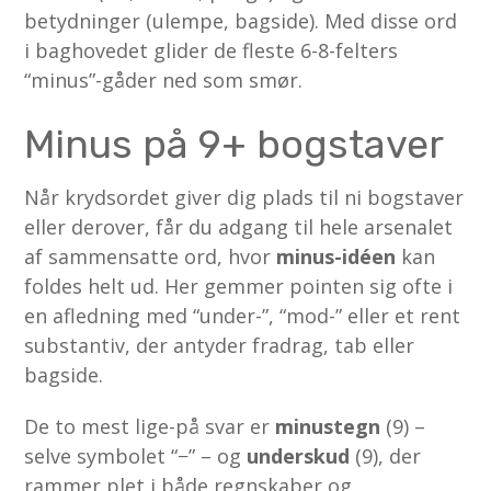
betydninger (ulempe, bagside). Med disse ord
i baghovedet glider de fleste 6-8-felters
“minus”-gåder ned som smør.
Minus på 9+ bogstaver
Når krydsordet giver dig plads til ni bogstaver
eller derover, får du adgang til hele arsenalet
af sammensatte ord, hvor
minus-idéen
kan
foldes helt ud. Her gemmer pointen sig ofte i
en afledning med “under-”, “mod-” eller et rent
substantiv, der antyder fradrag, tab eller
bagside.
De to mest lige-på svar er
minustegn
(9) –
selve symbolet “−” – og
underskud
(9), der
rammer plet i både regnskaber og