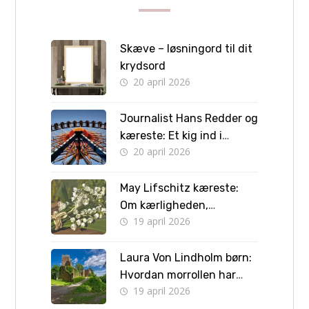
Skæve – løsningord til dit
krydsord
20 april 2026
Journalist Hans Redder og
kæreste: Et kig ind i
20 april 2026
privatlivet bag skærmen
May Lifschitz kæreste:
Om kærligheden,
19 april 2026
forlovelsen og vejen til
bryllup
Laura Von Lindholm børn:
Hvordan morrollen har
19 april 2026
formet hendes liv