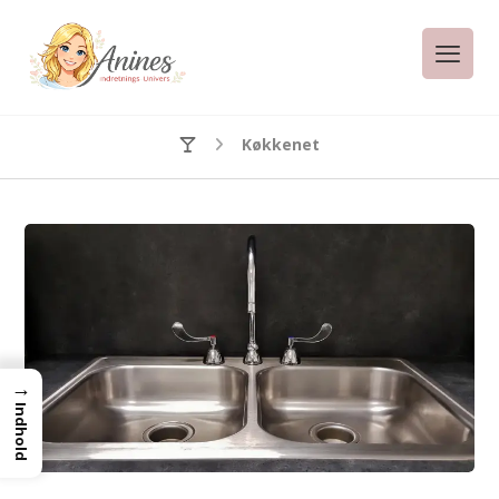
Køkkenet
→
Indhold