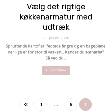
Vælg det rigtige
køkkenarmatur med
udtræk
23 januar 2026
Spruttende kartofler, fedtede fingre og en bageplade,
der lige er for stor til vasken… Kender du scenariet?
Så ved du ...
Read More
1
…
6
7