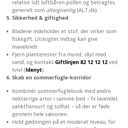
relativt lidt luftbåren pollen og betragtes
generelt som
allergivenlig
(ALT.dk).
5. Sikkerhed & giftighed
Bladene indeholder et stof, der virker som
fiskegift. Utilsigtet indtag kan give
mavekneb.
Fjern planterester fra mund, skyl med
vand, og kontakt
Giftlinjen 82 12 12 12
ved
tvivl (
Idenyt
).
6. Skab en sommerfugle-korridor
Kombinér sommerfuglebusk med andre
nektarrige arter i samme bed – fx lavendel,
sankthansurt og solhat – så der er føde
gennem hele sæsonen.
Hold gødningen på et moderat niveau; for