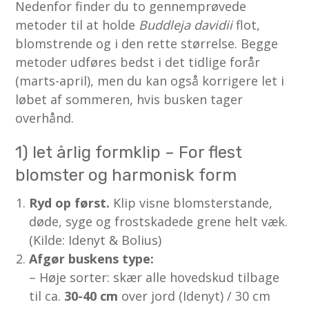
Nedenfor finder du to gennemprøvede
metoder til at holde
Buddleja davidii
flot,
blomstrende og i den rette størrelse. Begge
metoder udføres bedst i det tidlige forår
(marts-april), men du kan også korrigere let i
løbet af sommeren, hvis busken tager
overhånd.
1) let årlig formklip – For flest
blomster og harmonisk form
Ryd op først.
Klip visne blomsterstande,
døde, syge og frostskadede grene helt væk.
(Kilde: Idenyt & Bolius)
Afgør buskens type:
– Høje sorter: skær alle hovedskud tilbage
til ca.
30-40 cm
over jord (Idenyt) / 30 cm