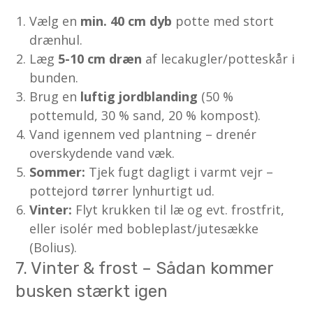
Vælg en
min. 40 cm dyb
potte med stort
drænhul.
Læg
5-10 cm dræn
af lecakugler/potteskår i
bunden.
Brug en
luftig jordblanding
(50 %
pottemuld, 30 % sand, 20 % kompost).
Vand igennem ved plantning – drenér
overskydende vand væk.
Sommer:
Tjek fugt dagligt i varmt vejr –
pottejord tørrer lynhurtigt ud.
Vinter:
Flyt krukken til læ og evt. frostfrit,
eller isolér med bobleplast/jutesække
(Bolius).
7. Vinter & frost – Sådan kommer
busken stærkt igen