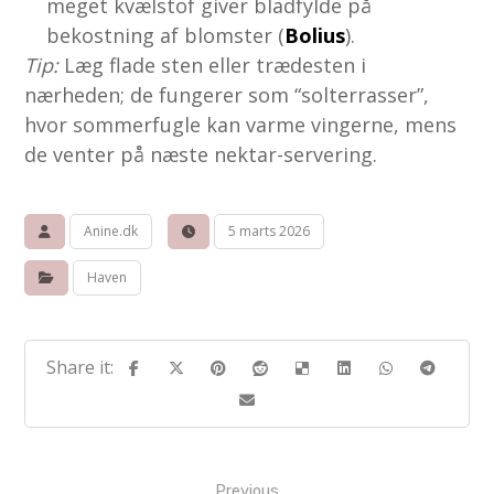
meget kvælstof giver bladfylde på
bekostning af blomster (
Bolius
).
Tip:
Læg flade sten eller trædesten i
nærheden; de fungerer som “solterrasser”,
hvor sommerfugle kan varme vingerne, mens
de venter på næste nektar-servering.
Anine.dk
5 marts 2026
Haven
Previous