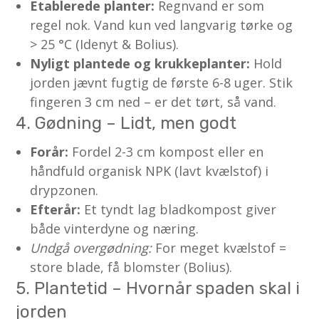
Etablerede planter:
Regnvand er som
regel nok. Vand kun ved langvarig tørke og
> 25 °C (Idenyt & Bolius).
Nyligt plantede og krukkeplanter:
Hold
jorden jævnt fugtig de første 6-8 uger. Stik
fingeren 3 cm ned – er det tørt, så vand.
4. Gødning – Lidt, men godt
Forår:
Fordel 2-3 cm kompost eller en
håndfuld organisk NPK (lavt kvælstof) i
drypzonen.
Efterår:
Et tyndt lag bladkompost giver
både vinterdyne og næring.
Undgå overgødning:
For meget kvælstof =
store blade, få blomster (Bolius).
5. Plantetid – Hvornår spaden skal i
jorden