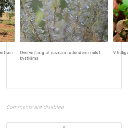
entræ i
Overvintring af rosmarin udendørs i mildt
9 tidli
kystklima
Comments are disabled