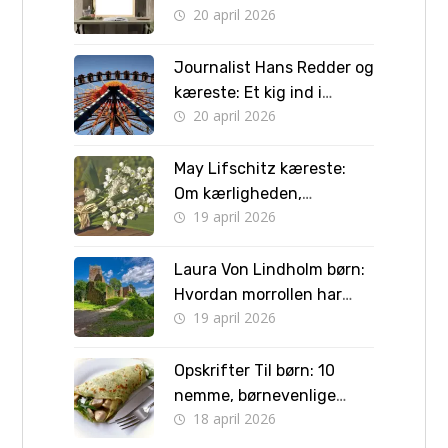
20 april 2026
Journalist Hans Redder og
kæreste: Et kig ind i
20 april 2026
privatlivet bag skærmen
May Lifschitz kæreste:
Om kærligheden,
19 april 2026
forlovelsen og vejen til
bryllup
Laura Von Lindholm børn:
Hvordan morrollen har
19 april 2026
formet hendes liv
Opskrifter Til børn: 10
nemme, børnevenlige
18 april 2026
retter børn kan lave selv