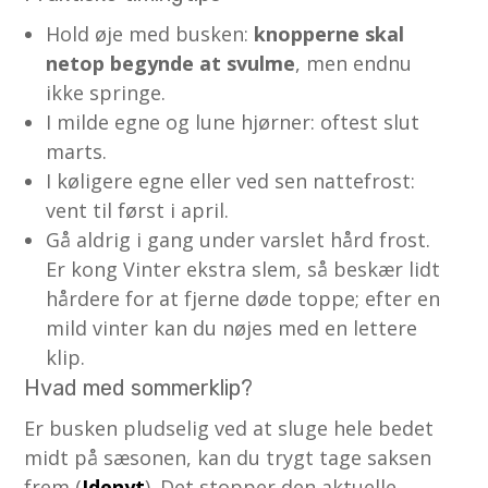
Hold øje med busken:
knopperne skal
netop begynde at svulme
, men endnu
ikke springe.
I milde egne og lune hjørner: oftest slut
marts.
I køligere egne eller ved sen nattefrost:
vent til først i april.
Gå aldrig i gang under varslet hård frost.
Er kong Vinter ekstra slem, så beskær lidt
hårdere for at fjerne døde toppe; efter en
mild vinter kan du nøjes med en lettere
klip.
Hvad med sommerklip?
Er busken pludselig ved at sluge hele bedet
midt på sæsonen, kan du trygt tage saksen
frem (
Idenyt
). Det stopper den aktuelle