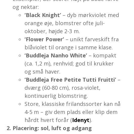
og nektar:
‘Black Knight’
– dyb mørkviolet med
orange øje, blomstrer ofte juli-
oktober, højde 2-3 m.
‘Flower Power’
– unikt farveskift fra
blåviolet til orange i samme klase.
‘Buddleja Nanho White’
– kompakt
(ca. 1,2 m), renhvid; god til krukker
og små haver.
‘Buddleja Free Petite Tutti Fruitti’
–
dværg (60-80 cm), rosa-violet,
kontinuerlig blomstring.
Store, klassiske frilandssorter kan nå
4-5 m – giv dem plads eller klip dem
hårdt hvert forår (
Idenyt
).
2. Placering: sol, luft og adgang