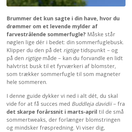
Brummer det kun sagte i din have, hvor du
drømmer om et levende mylder af
farvestrålende sommerfugle?
Måske står
nøglen lige dér i bedet: din sommerfuglebusk.
Klipper du den på det
rigtige
tidspunkt – og
på den
rigtige
måde – kan du forvandle en lidt
halvtrist busk til et fyrværkeri af blomster,
som trækker sommerfugle til som magneter
hele sommeren.
I denne guide dykker vi ned i alt dét, du skal
vide for at få succes med
Buddleja davidii
– fra
det skarpe forårs­snit i marts-april
til de små
sommertweaks, der forlænger blomstringen
og mindsker frøspredning. Vi viser dig,