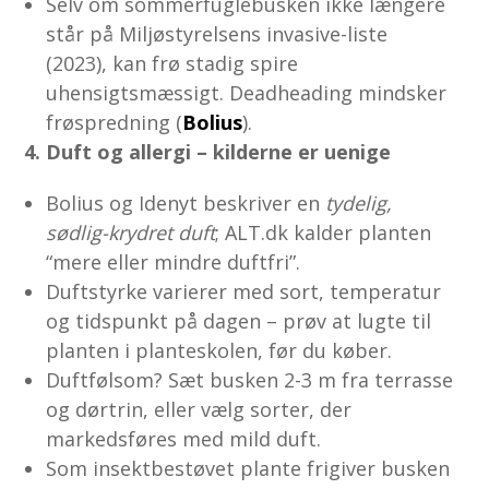
Selv om sommerfuglebusken ikke længere
står på Miljøstyrelsens invasive-liste
(2023), kan frø stadig spire
uhensigtsmæssigt. Deadheading mindsker
frøspredning (
Bolius
).
4. Duft og allergi – kilderne er uenige
Bolius og Idenyt beskriver en
tydelig,
sødlig-krydret duft
; ALT.dk kalder planten
“mere eller mindre duftfri”.
Duftstyrke varierer med sort, temperatur
og tidspunkt på dagen – prøv at lugte til
planten i planteskolen, før du køber.
Duftfølsom? Sæt busken 2-3 m fra terrasse
og dørtrin, eller vælg sorter, der
markedsføres med mild duft.
Som insektbestøvet plante frigiver busken