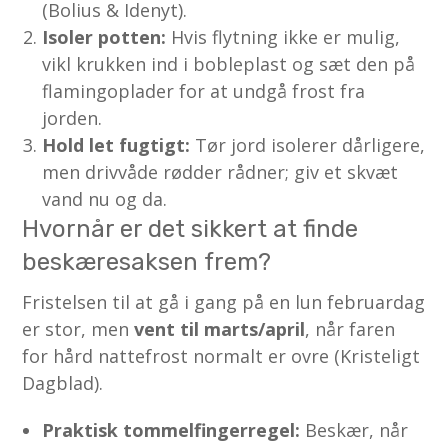
(Bolius & Idenyt).
Isoler potten:
Hvis flytning ikke er mulig,
vikl krukken ind i bobleplast og sæt den på
flamingoplader for at undgå frost fra
jorden.
Hold let fugtigt:
Tør jord isolerer dårligere,
men drivvåde rødder rådner; giv et skvæt
vand nu og da.
Hvornår er det sikkert at finde
beskæresaksen frem?
Fristelsen til at gå i gang på en lun februardag
er stor, men
vent til marts/april
, når faren
for hård nattefrost normalt er ovre (Kristeligt
Dagblad).
Praktisk tommelfingerregel:
Beskær, når