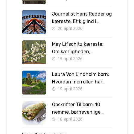
Journalist Hans Redder og
kæreste: Et kig ind i
20 april 2026
privatlivet bag skærmen
May Lifschitz kæreste:
Om kærligheden,
19 april 2026
forlovelsen og vejen til
bryllup
Laura Von Lindholm børn:
Hvordan morrollen har
19 april 2026
formet hendes liv
Opskrifter Til børn: 10
nemme, børnevenlige
18 april 2026
retter børn kan lave selv