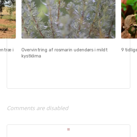
entræ i
Overvintring af rosmarin udendørs i mildt
9 tidli
kystklima
Comments are disabled