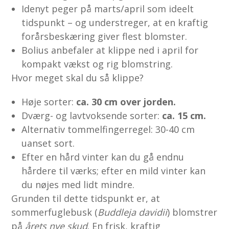
Idenyt peger på marts/april som ideelt
tidspunkt – og understreger, at en kraftig
forårsbeskæring giver flest blomster.
Bolius anbefaler at klippe ned i april for
kompakt vækst og rig blomstring.
Hvor meget skal du så klippe?
Høje sorter:
ca. 30 cm over jorden.
Dværg- og lavtvoksende sorter:
ca. 15 cm.
Alternativ tommelfingerregel: 30-40 cm
uanset sort.
Efter en hård vinter kan du gå endnu
hårdere til værks; efter en mild vinter kan
du nøjes med lidt mindre.
Grunden til dette tidspunkt er, at
sommerfuglebusk (
Buddleja davidii
) blomstrer
på
årets nye skud
. En frisk, kraftig