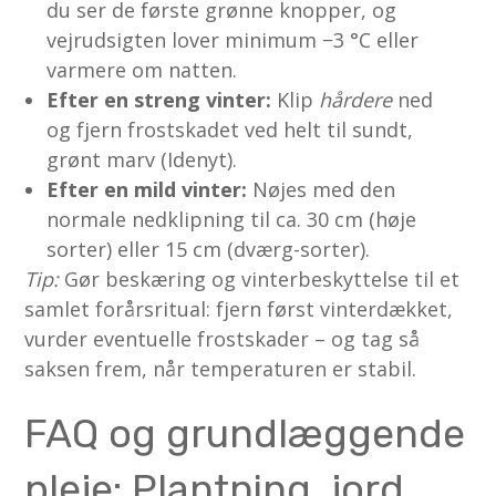
du ser de første grønne knopper, og
vejrudsigten lover minimum −3 °C eller
varmere om natten.
Efter en streng vinter:
Klip
hårdere
ned
og fjern frostskadet ved helt til sundt,
grønt marv (Idenyt).
Efter en mild vinter:
Nøjes med den
normale nedklipning til ca. 30 cm (høje
sorter) eller 15 cm (dværg-sorter).
Tip:
Gør beskæring og vinterbeskyttelse til et
samlet forårsritual: fjern først vinterdækket,
vurder eventuelle frostskader – og tag så
saksen frem, når temperaturen er stabil.
FAQ og grundlæggende
pleje: Plantning, jord,