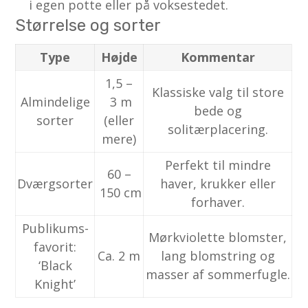
i egen potte eller på voksestedet.
Størrelse og sorter
Type
Højde
Kommentar
1,5 –
Klassiske valg til store
Almindelige
3 m
bede og
sorter
(eller
solitærplacering.
mere)
Perfekt til mindre
60 –
Dværgsorter
haver, krukker eller
150 cm
forhaver.
Publikums­
Mørkviolette blomster,
favorit:
Ca. 2 m
lang blomstring og
‘Black
masser af sommerfugle.
Knight’