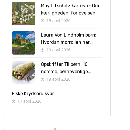
May Lifschitz kæreste: Om
kærligheden, forlovelsen
og vejen til bryllup
19 april 2026
Laura Von Lindholm børn:
Hvordan morrollen har
formet hendes liv
19 april 2026
Opskrifter Til børn: 10
nemme, børnevenlige
retter børn kan lave selv
18 april 2026
Fiske Krydsord svar
17 april 2026