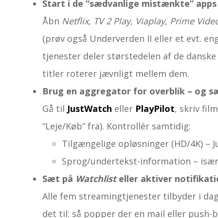
Start i de “sædvanlige mistænkte” apps
Åbn
Netflix
,
TV 2 Play
,
Viaplay
,
Prime Vide
(prøv også Underverden II eller et evt. en
tjenester deler størstedelen af de danske
titler roterer jævnligt mellem dem.
Brug en aggregator for overblik – og sæ
Gå til
JustWatch
eller
PlayPilot
, skriv fil
“Leje/Køb” fra). Kontrollér samtidig:
Tilgængelige opløsninger (HD/4K) – J
Sprog/undertekst-information – især r
Sæt på
Watchlist
eller aktiver notifikat
Alle fem streaming­tjenester tilbyder i dag
det til: så popper der en mail eller push-