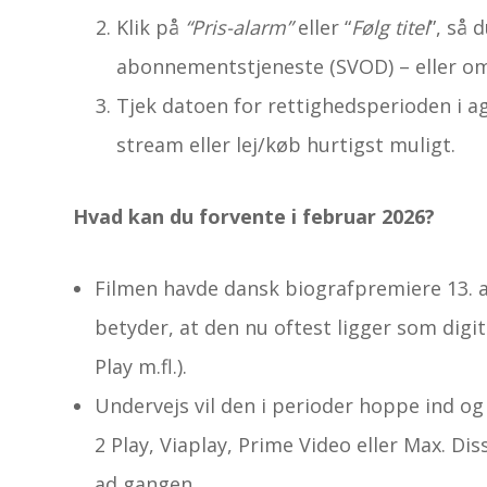
Klik på
“Pris-alarm”
eller “
Følg titel
”, så 
abonnements­tjeneste (SVOD) – eller o
Tjek datoen for rettigheds­perioden i a
stream eller lej/køb hurtigst muligt.
Hvad kan du forvente i februar 2026?
Filmen havde dansk biograf­premiere 13. a
betyder, at den nu oftest ligger som digi
Play m.fl.).
Undervejs vil den i perioder hoppe ind og
2 Play, Viaplay, Prime Video eller Max. Di
ad gangen.