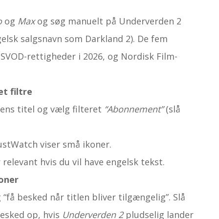
o
og
Max
og søg manuelt på Underverden 2
gelsk salgs­navn som Darkland 2). De fem
 SVOD-rettigheder i 2026, og Nordisk Film-
t filtre
mens titel og vælg filteret
“Abonnement”
(slå
ustWatch viser små ikoner.
elevant hvis du vil have engelsk tekst.
ioner
 “få besked når titlen bliver tilgængelig”. Slå
besked op, hvis
Underverden 2
pludselig lander