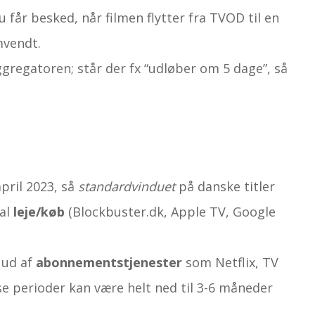
du får besked, når filmen flytter fra TVOD til en
mvendt.
ggregatoren; står der fx “udløber om 5 dage”, så
pril 2023, så
standard­vinduet
på danske titler
tal
leje/køb
(Blockbuster.dk, Apple TV, Google
 ud af
abonnements­tjenester
som Netflix, TV
sse perioder kan være helt ned til 3-6 måneder