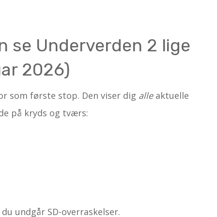
n se Underverden 2 lige
uar 2026)
r som første stop. Den viser dig
alle
aktuelle
de på kryds og tværs:
 så du undgår SD-overraskelser.