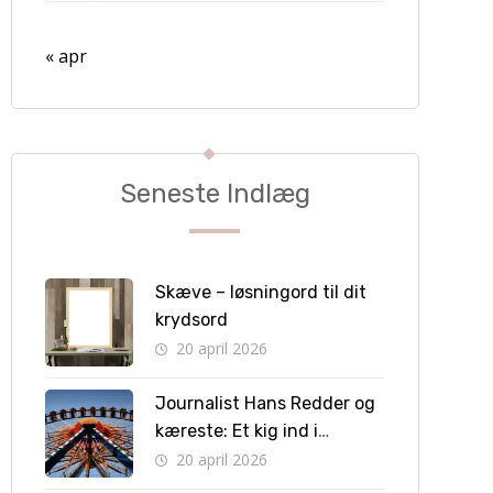
« apr
Seneste Indlæg
Skæve – løsningord til dit
krydsord
20 april 2026
Journalist Hans Redder og
kæreste: Et kig ind i
privatlivet bag skærmen
20 april 2026