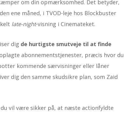
le kæmper om din opmærksomhed. Det betyder,
 den ene måned, i TVOD-leje hos Blockbuster
nkelt
late-night
-visning i Cinemateket.
iser dig
de hurtigste smutveje til at finde
t oplagte abonnementstjenester, præcis hvor du
 spotter kommende særvisninger eller låner
i giver dig den samme skudsikre plan, som Zaid
du vil være sikker på, at næste actionfyldte