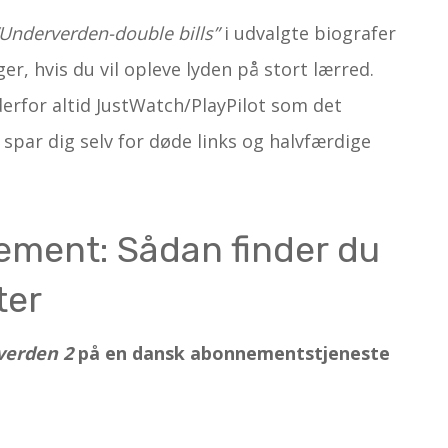
“Underverden-double bills”
i udvalgte biografer
r, hvis du vil opleve lyden på stort lærred.
erfor altid JustWatch/PlayPilot som det
 spar dig selv for døde links og halvfærdige
ment: Sådan finder du
ter
verden 2
på en dansk abonnementstjeneste