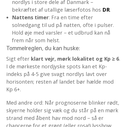
nordlys i store dele af Danmark –
bekræftet af utallige læserfotos hos
DR
.
Nattens timer
: Fra en time efter
solnedgang til ud på natten, ofte i pulser.
Hold øje med varsler – et udbrud kan nå
frem når som helst.
Tommelreglen, du kan huske:
Sigt efter
klart vejr, mørk lokalitet og Kp ≥ 6
.
I de mørkeste nordjyske spots kan et Kp-
indeks på 4-5 give svagt nordlys lavt over
horisonten; resten af landet bør hælde mod
Kp 6+.
Med andre ord: Når prognoserne blinker rødt,
skyerne holder sig væk og du står på en mørk
strand med åbent hav mod nord – så er
chancerne for et grønt (eller rosa!) lysshow