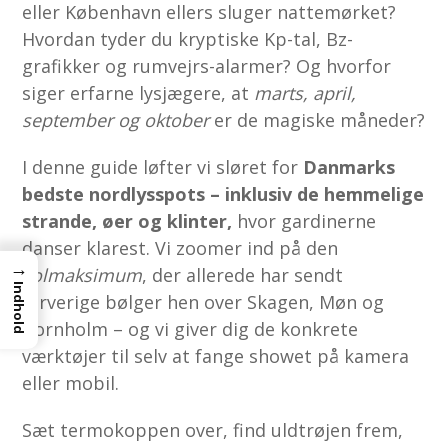
eller København ellers sluger nattemørket?
Hvordan tyder du kryptiske Kp-tal, Bz-
grafikker og rumvejrs-alarmer? Og hvorfor
siger erfarne lysjægere, at
marts, april,
september og oktober
er de magiske måneder?
I denne guide løfter vi sløret for
Danmarks
bedste nordlysspots – inklusiv de hemmelige
strande, øer og klinter,
hvor gardinerne
danser klarest. Vi zoomer ind på den
→
solmaksimum
, der allerede har sendt
Indhold
farverige bølger hen over Skagen, Møn og
Bornholm – og vi giver dig de konkrete
værktøjer til selv at fange showet på kamera
eller mobil.
Sæt termokoppen over, find uldtrøjen frem,