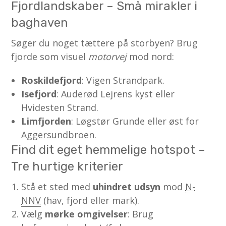
Fjordlandskaber – Små mirakler i
baghaven
Søger du noget tættere på storbyen? Brug
fjorde som visuel
motorvej
mod nord:
Roskildefjord
: Vigen Strandpark.
Isefjord
: Auderød Lejrens kyst eller
Hvidesten Strand.
Limfjorden
: Løgstør Grunde eller øst for
Aggersundbroen.
Find dit eget hemmelige hotspot –
Tre hurtige kriterier
Stå et sted med
uhindret udsyn
mod
N-
NNV
(hav, fjord eller mark).
Vælg
mørke omgivelser
: Brug