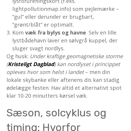
lysforureningskort (f.eks.
lightpollutionmap.info) som pejlemærke –
“gul” eller derunder er brugbart,
“grønt/blåt” er optimalt.
Kom
væk fra bylys og havne
. Selv en lille
lystbådehavn laver en sølvgrå kuppel, der
sluger svagt nordlys.
Og husk:
Under kraftige geomagnetiske storme
(
Kristeligt Dagblad
) kan nordlyset i princippet
opleves hvor som helst i landet
– men din
lokale skybanke eller aftenens dis kan stadig
ødelægge festen. Hav altid et alternativt spot
klar 10-20 minutters kørsel væk.
Sæson, solcyklus og
timing: Hvorfor