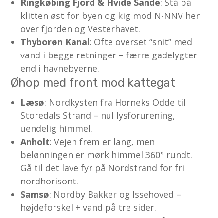
Ringkøbing Fjord & Hvide Sande
: Stå på
klitten øst for byen og kig mod N-NNV hen
over fjorden og Vesterhavet.
Thyborøn Kanal
: Ofte overset “snit” med
vand i begge retninger – færre gadelygter
end i havnebyerne.
Øhop med front mod kattegat
Læsø
: Nordkysten fra Horneks Odde til
Storedals Strand – nul lysforurening,
uendelig himmel.
Anholt
: Vejen frem er lang, men
belønningen er mørk himmel 360° rundt.
Gå til det lave fyr på Nordstrand for fri
nordhorisont.
Samsø
: Nordby Bakker og Issehoved –
højdeforskel + vand på tre sider.