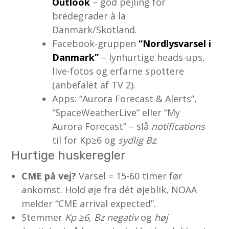
Outlook
– god pejling for
bredegrader à la
Danmark/Skotland.
Facebook-gruppen
“Nordlysvarsel i
Danmark”
– lynhurtige heads-ups,
live-fotos og erfarne spottere
(anbefalet af TV 2).
Apps: “Aurora Forecast & Alerts”,
“SpaceWeatherLive” eller “My
Aurora Forecast” – slå
notifications
til for Kp≥6 og
sydlig Bz
.
Hurtige huskeregler
CME på vej?
Varsel = 15-60 timer før
ankomst. Hold øje fra dét øjeblik, NOAA
melder “CME arrival expected”.
Stemmer
Kp ≥6
,
Bz negativ
og
høj