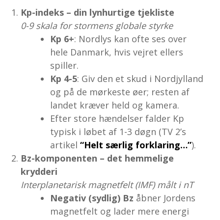
Kp-indeks – din lynhurtige tjekliste
0-9 skala for stormens globale styrke
Kp 6+
: Nordlys kan ofte ses over
hele Danmark, hvis vejret ellers
spiller.
Kp 4-5
: Giv den et skud i Nordjylland
og på de mørkeste øer; resten af
landet kræver held og kamera.
Efter store hændelser falder Kp
typisk i løbet af 1-3 døgn (TV 2’s
artikel
“Helt særlig forklaring…”
).
Bz-komponenten – det hemmelige
krydderi
Interplanetarisk magnetfelt (IMF) målt i nT
Negativ (sydlig) Bz
åbner Jordens
magnetfelt og lader mere energi