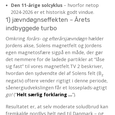
Den 11-årige solcyklus
– hvorfor netop
2024-2026 er et historisk godt vindue.
1) jævndøgnseffekten – Årets
indbyggede turbo
Omkring
forårs- og efterårsjævndøgn
hælder
Jordens akse, Solens magnetfelt og Jordens
egen magnetosfære sigpå en måde, der gør
det nemmere for de ladede partikler at “låse
sig fast” til vores magnetfelt.TV 2 beskriver,
hvordan den sydvendte del af Solens felt (B
z
negativ) oftere vender rigtigt i denne periode,
såenergiudvekslingen får et losseplads-agtigt
go!
(“
Helt særlig forklaring …
”).
Resultatet er, at selv moderate soludbrud kan
fremkalde nordlys helt ned til Danmark – og