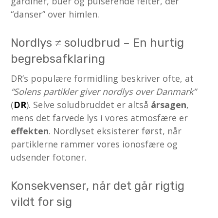
gardiner, buer og pulserende felter, der
“danser” over himlen.
Nordlys ≠ soludbrud – En hurtig
begrebsafklaring
DR’s populære formidling beskriver ofte, at
“Solens partikler giver nordlys over Danmark”
(
DR
). Selve soludbruddet er altså
årsagen
,
mens det farvede lys i vores atmosfære er
effekten
. Nordlyset eksisterer først, når
partiklerne rammer vores ionosfære og
udsender fotoner.
Konsekvenser, når det går rigtig
vildt for sig