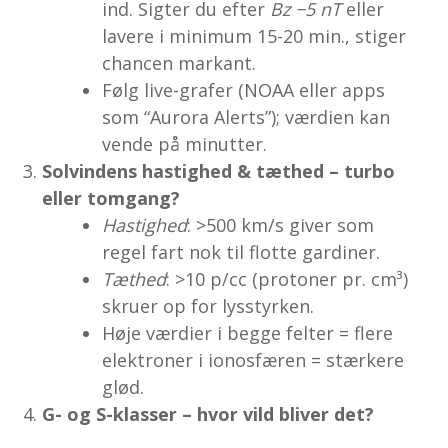
ind. Sigter du efter
Bz −5 nT
eller
lavere i minimum 15-20 min., stiger
chancen markant.
Følg live-grafer (NOAA eller apps
som “Aurora Alerts”); værdien kan
vende på minutter.
Solvindens hastighed & tæthed – turbo
eller tomgang?
Hastighed
: >500 km/s giver som
regel fart nok til flotte gardiner.
Tæthed
: >10 p/cc (protoner pr. cm³)
skruer op for lysstyrken.
Høje værdier i begge felter = flere
elektroner i ionosfæren = stærkere
glød.
G- og S-klasser – hvor vild bliver det?