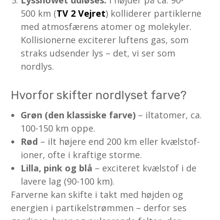
Lysshowet udløses:
I højder på ca. 90-
500 km (
TV 2 Vejret
) kolliderer partiklerne
med atmosfærens atomer og molekyler.
Kollisionerne exciterer luftens gas, som
straks udsender lys – det, vi ser som
nordlys.
Hvorfor skifter nordlyset farve?
Grøn (den klassiske farve)
– iltatomer, ca.
100-150 km oppe.
Rød
– ilt højere end 200 km eller kvælstof-
ioner, ofte i kraftige storme.
Lilla, pink og blå
– exciteret kvælstof i de
lavere lag (90-100 km).
Farverne kan skifte i takt med højden og
energien i partikelstrømmen – derfor ses