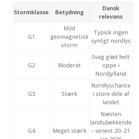
Dansk
Stormklasse
Betydning
relevans
Mild
Typisk ingen
G1
geomagnetisk
synligt nordlys
storm
Svag glød helt
G2
Moderat
oppe i
Nordjylland
Nordlyschance
G3
Stærk
i store dele af
landet
Næsten
landsdækkende
G4
Meget stærk
– senest 20.-21.
jan 2026