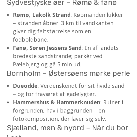
Sydvestjyske øer – Rømø & fanø
Rømø, Lakolk Strand
: Købmanden lukker
– stranden åbner. 3 km til vandkanten
giver dig feltstørrelse som en
fodboldbane.
Fanø, Søren Jessens Sand
: En af landets
bredeste sandstrande; parkér ved
Pælebjerg og gå 5 min ud.
Bornholm – Østersøens mørke perle
Dueodde
: Verdenskendt for sit hvide sand
– og for fraværet af gadelygter.
Hammershus & Hammerknuden
: Ruiner i
forgrunden, hav i baggrunden – en
fotokomposition, der laver sig selv.
Sjælland, møn & nyord – Når du bor