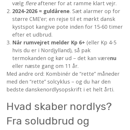
vælg
flere
aftener for at ramme klart vejr.
2024-2026 ≈ guldårene
. Sæt alarmer op for
større CME’er; en rejse til et mørkt dansk
kystspot kangive pote inden for 15-60 timer
efter et udbrud.
Når rumvejret melder Kp 6+
(eller Kp 4-5
hvis du er i Nordjylland), så pak
termokanden og kør ud – det kan være
nu
eller næste gang om 11 år.
Med andre ord: Kombinér de “rette” måneder
med den “rette” solcyklus – og du har den
bedste danskenordlysopskrift i et helt årti.
Hvad skaber nordlys?
Fra soludbrud og