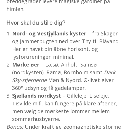
breddegrader levere magiske gardiner på
himlen.
Hvor skal du stille dig?
Nord- og Vestjyllands kyster
– fra Skagen
og Jammerbugten ned over Thy til Blåvand.
Her er havet din åbne horisont, og
lysforureningen minimal.
Mørke øer
– Læsø, Anholt, Samsø
(nordkysten), Rømø, Bornholm samt
Dark
Sky-stjernerne
Møn & Nyord. Ø-livet giver
360° udsyn og få gadelamper.
Sjællands nordkyst
– Gilleleje, Liseleje,
Tisvilde m.fl. kan fungere på klare aftener,
men vælg de mørkeste lommer mellem
sommerhusbyerne.
Bonus:
Under kraftige geomagnetiske storme