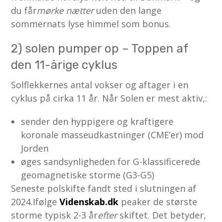
du får
mørke nætter
uden den lange
sommernats lyse himmel som bonus.
2) solen pumper op – Toppen af
den 11-årige cyklus
Solflekkernes antal vokser og aftager i en
cyklus på cirka 11 år. Når Solen er mest aktiv,:
sender den hyppigere og kraftigere
koronale masseudkastninger (CME’er) mod
Jorden
øges sandsynligheden for G-klassificerede
geomagnetiske storme (G3-G5)
Seneste polskifte fandt sted i slutningen af
2024.Ifølge
Videnskab.dk
peaker de største
storme typisk 2-3 år
efter
skiftet. Det betyder,