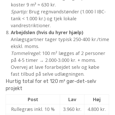
koster 9 m³ ≈ 630 kr.
Spartip:
Brug regnvandstønder (1.000 l IBC-
tank < 1.000 kr.) og tjek lokale
vandrestriktioner.
Arbejdsløn (hvis du hyrer hjælp)
Anlægs­gartner tager typisk 250-400 kr./time
ekskl. moms.
Tommelregel:
100 m² lægges af 2 personer
på 4-5 timer → 2.000-3.000 kr. + moms.
Overvej at lave forarbejdet selv og købe
fast tilbud på selve udlægningen.
Hurtig total for et 120 m² gør-det-selv
projekt
Post
Lav
Høj
Rullegræs inkl. 10 %
3.960 kr.
4.800 kr.