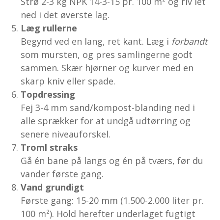
Strø 2-3 kg NPK 14-3-15 pr. 100 m² og riv let
ned i det øverste lag.
Læg rullerne
Begynd ved en lang, ret kant. Læg i
forbandt
som mursten, og pres samlingerne godt
sammen. Skær hjørner og kurver med en
skarp kniv eller spade.
Topdressing
Fej 3-4 mm sand/kompost-blanding ned i
alle sprækker for at undgå udtørring og
senere niveauforskel.
Troml straks
Gå én bane på langs og én på tværs, før du
vander første gang.
Vand grundigt
Første gang: 15-20 mm (1.500-2.000 liter pr.
100 m²). Hold herefter underlaget fugtigt