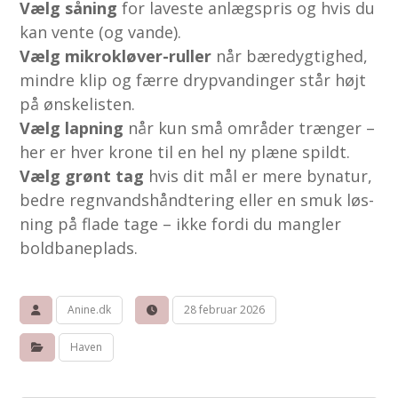
Vælg såning
for laveste anlægspris og hvis du
kan vente (og vande).
Vælg mikrokløver-ruller
når bæredygtighed,
mindre klip og færre drypvandinger står højt
på ønskelisten.
Vælg lapning
når kun små områder trænger –
her er hver krone til en hel ny plæne spildt.
Vælg grønt tag
hvis dit mål er mere bynatur,
bedre regnvandshåndtering eller en smuk løs­
ning på flade tage – ikke fordi du mangler
boldbaneplads.
Anine.dk
28 februar 2026
Haven