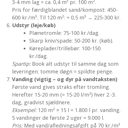
3-4 mm lag = ca. 0,4 m³ pr. 100 m².
Pris for færdigblandet sand/kompost: 450-
600 kr./m³. Til 120 m²: ≈ 0,5 m³ → 225-300 kr.
Udstyr (leje/køb)
Plænetromle: 75-100 kr./dag.
Skarp kniv/spade: 50-200 kr. (køb).
Køreplader/trillebør: 100-150
kr./dag.
Spartip:
Book alt udstyr til samme dag som
leveringen; tomme døgn = spildte penge.
Vanding (vigtig – og dyr på vandtaksten)
Første vand gives straks efter tromling.
Herefter 15-20 mm (= 15-20 l/m²) hver 2.-3.
dag, gradvist sjældnere.
Eksempel:
120 m² × 15 l = 1.800 l pr. vanding.
5 vandinger de første 2 uger = 9.000 l.
Pris:
Med vand/afledningsafgift på 70 kr./m³