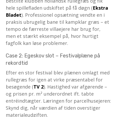
bestilte klubben hollandsk rullegræs og fik
hele spillefladen udskiftet på få døgn (
Ekstra
Bladet
). Professionel opsætning vendte en i
praksis ubrugelig bane til kampklar græs – et
tempo de færreste villaejere har brug for,
men et stærkt eksempel på, hvor hurtigt
fagfolk kan løse problemer.
Case 2: Egeskov slot – Festivalplæne på
rekordtid
Efter en stor festival blev plænen omlagt med
rullegræs for igen at virke præsentabel for
besøgende (
TV 2
). Hastighed var afgørende –
og prisen pr. m² underordnet ift. tabte
entréindtægter. Læringen for parcelhusejeren:
Skynd dig, når værdien af tiden overstiger
materialeudgiften.