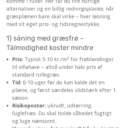
komme i ruller. Her får du fire hurtige
alternativer og en billig
redningsplanke
, når
græsplænen bare skal virke – hver løsning
med sit eget pris- og tids­regnestykke.
1) såning med græsfrø –
Tålmodighed koster mindre
Pris:
Typisk 5-10 kr./m² for frøblandinger
til villahave – altså under halv pris af
standard rullegræs.
Tid:
6-10 uger før du kan kalde det en
plæne, og først særdeles slidstærk efter 1.
sæson.
Risikoposter:
ukrudt, udtørring,
fuglefræs. Du skal holde såbedet fugtigt
og luge nænsomt.