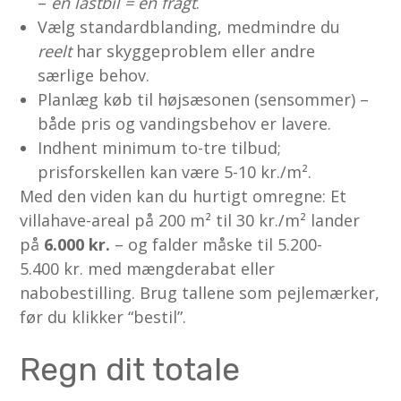
–
én lastbil = én fragt
.
Vælg standardblanding, medmindre du
reelt
har skyggeproblem eller andre
særlige behov.
Planlæg køb til højsæsonen (sensommer) –
både pris og vandingsbehov er lavere.
Indhent minimum to-tre tilbud;
prisforskellen kan være 5-10 kr./m².
Med den viden kan du hurtigt omregne: Et
villahave-areal på 200 m² til 30 kr./m² lander
på
6.000 kr.
– og falder måske til 5.200-
5.400 kr. med mængderabat eller
nabobestilling. Brug tallene som pejlemærker,
før du klikker “bestil”.
Regn dit totale