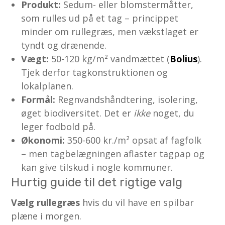
Produkt:
Sedum- eller blomster­måtter,
som rulles ud på et tag – princippet
minder om rullegræs, men vækstlaget er
tyndt og drænende.
Vægt:
50-120 kg/m² vandmættet (
Bolius
).
Tjek derfor tagkonstruktionen og
lokalplanen.
Formål:
Regnvandshåndtering, isolering,
øget biodiversitet. Det er
ikke
noget, du
leger fodbold på.
Økonomi:
350-600 kr./m² opsat af fagfolk
– men tagbelægningen aflaster tagpap og
kan give tilskud i nogle kommuner.
Hurtig guide til det rigtige valg
Vælg rullegræs
hvis du vil have en spilbar
plæne i morgen.