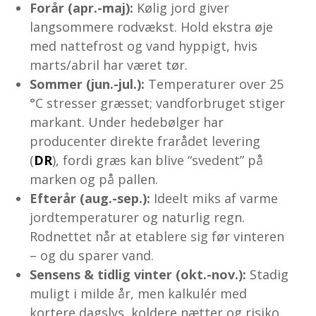
Forår (apr.-maj):
Kølig jord giver
langsommere rodvækst. Hold ekstra øje
med nattefrost og vand hyppigt, hvis
marts/abril har været tør.
Sommer (jun.-jul.):
Temperaturer over 25
°C stresser græsset; vandforbruget stiger
markant. Under hedebølger har
producenter direkte frarådet levering
(
DR
), fordi græs kan blive “svedent” på
marken og på pallen.
Efterår (aug.-sep.):
Ideelt miks af varme
jordtemperaturer og naturlig regn.
Rodnettet når at etablere sig før vinteren
– og du sparer vand.
Sensens & tidlig vinter (okt.-nov.):
Stadig
muligt i milde år, men kalkulér med
kortere dagslys, koldere nætter og risiko