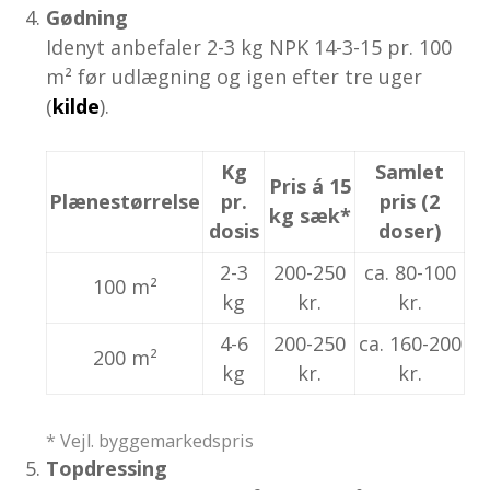
Gødning
Idenyt anbefaler 2-3 kg NPK 14-3-15 pr. 100
m² før udlægning og igen efter tre uger
(
kilde
).
Kg
Samlet
Pris á 15
Plænestørrelse
pr.
pris (2
kg sæk*
dosis
doser)
2-3
200-250
ca. 80-100
100 m²
kg
kr.
kr.
4-6
200-250
ca. 160-200
200 m²
kg
kr.
kr.
* Vejl. byggemarkedspris
Topdressing