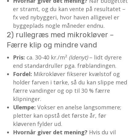
Hvornår giver det mening?
Når budgettet
er stramt, og du kan vente på resultatet –
fx ved nybyggeri, hvor haven alligevel er
byggeplads nogle måneder endnu.
2) rullegræs med mikrokløver –
Færre klip og mindre vand
Pris:
ca. 30-40 kr./m²
(Idenyt)
– lidt dyrere
end standardruller pga. frøblandingen.
Fordel:
Mikrokløver fikserer kvælstof og
holder farven i tørke, så du kan slippe med
færre vandinger og op til 30 % færre
klipninger.
Ulempe:
Vokser en anelse langsommere;
pletter kan opstå det første år, før
kløveren fylder ud.
Hvornår giver det mening?
Hvis du vil