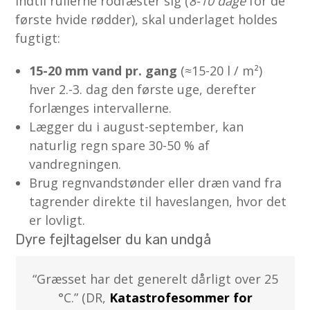
Indtil rullerne rodfæster sig (
8-10 dage
for de
første hvide rødder), skal underlaget holdes
fugtigt:
15-20 mm vand pr. gang
(≈15-20 l / m²)
hver 2.-3. dag den første uge, derefter
forlænges intervallerne.
Lægger du i august-september, kan
naturlig regn spare 30-50 % af
vandregningen.
Brug regnvandstønder eller dræn vand fra
tagrender direkte til haveslangen, hvor det
er lovligt.
Dyre fejltagelser du kan undgå
“Græsset har det generelt dårligt over 25
°C.” (DR,
Katastrofesommer for