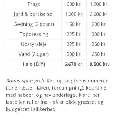
Fragt
600 kr.
1.200 kr.
Jord & bortkørsel
1.000 kr.
2.000 kr.
Gødning (2 doser)
160 kr.
200 kr.
Topdressing
225 kr.
300 kr.
Udstyrsleje
225 kr.
350 kr.
Vand (2 uger)
500 kr.
650 kr.
I alt (DIY)
6.670 kr.
9.500 kr.
Bonus-sparegreb:
Køb og læg i sensommeren
(lune nætter, lavere fordampning), koordinér
med naboer, og
hav underlaget klart
, når
lastbilen ruller ind – så er både græsset og
budgettet i sikkerhed.