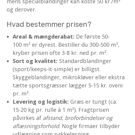
mens specialblandinger kan koste 50 kr./m²
og derover.
Hvad bestemmer prisen?
Areal & mængderabat:
De første 50-
100 m² er dyrest. Bestiller du 300-500 m²,
kryber prisen ofte 3-8 kr. ned pr. m².
Sort og kvalitet:
Standardblandinger
(sport/keeps-it-simple) er billigst.
Skyggeblandinger, mikrokløver eller ekstra
tætte sportsgræsser lægger 5-15 kr. oveni
pr. m².
Levering og logistik:
Græs er tungt (ca.
15-20 kg pr. rulle à 1 m²). Fragtprisen
påvirkes af
afstand, broforbindelser og
aflæsningsforhold
. Nogle firmaer tilbyder
udlægning som pakkeløsning.