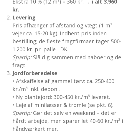
Ekstra 10 % (12 m²) = 360 kr. →
i alt 3.960
kr.
Levering
Pris afhænger af afstand og vægt (1 m²
vejer ca. 15-20 kg). Indhent pris
inden
bestilling; de fleste fragtfirmaer tager 500-
1.200 kr. pr. palle i DK.
Spartip:
Slå dig sammen med naboer og del
fragt.
Jordforberedelse
• Afskaffelse af gammel tørv: ca. 250-400
kr./m³ inkl. deponi.
• Ny plantejord: 300-450 kr./m³ leveret.
• Leje af minilæsser & tromle (se pkt. 6).
Spartip:
Gør det selv en weekend – det er
hårdt arbejde, men sparer let 40-60 kr./m² i
håndværkertimer.