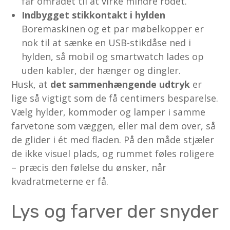
får området til at virke mindre rodet.
Indbygget stikkontakt i hylden
Boremaskinen og et par møbelkopper er
nok til at sænke en USB-stikdåse ned i
hylden, så mobil og smartwatch lades op
uden kabler, der hænger og dingler.
Husk, at
det sammenhængende udtryk
er
lige så vigtigt som de få centimers besparelse.
Vælg hylder, kommoder og lamper i samme
farvetone som væggen, eller mal dem over, så
de glider i ét med fladen. På den måde stjæler
de ikke visuel plads, og rummet føles roligere
– præcis den følelse du ønsker, når
kvadratmeterne er få.
Lys og farver der snyder