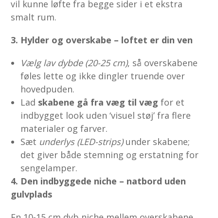
vil kunne løfte fra begge sider i et ekstra
smalt rum.
3. Hylder og overskabe – loftet er din ven
Vælg lav dybde (20-25 cm)
, så overskabene
føles lette og ikke dingler truende over
hovedpuden.
Lad
skabene gå fra væg til væg
for et
indbygget look uden ‘visuel støj’ fra flere
materialer og farver.
Sæt
underlys (LED-strips)
under skabene;
det giver både stemning og erstatning for
sengelamper.
4. Den indbyggede niche – natbord uden
gulvplads
En 10-15 cm dyb niche mellem overskabene