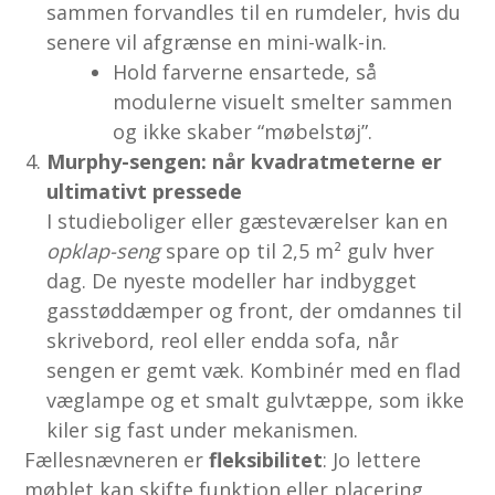
sammen forvandles til en rumdeler, hvis du
senere vil afgrænse en mini-walk-in.
Hold farverne ensartede, så
modulerne visuelt smelter sammen
og ikke skaber “møbelstøj”.
Murphy-sengen: når kvadratmeterne er
ultimativt pressede
I studieboliger eller gæsteværelser kan en
opklap-seng
spare op til 2,5 m² gulv hver
dag. De nyeste modeller har indbygget
gasstøddæmper og front, der omdannes til
skrivebord, reol eller endda sofa, når
sengen er gemt væk. Kombinér med en flad
væglampe og et smalt gulvtæppe, som ikke
kiler sig fast under mekanismen.
Fællesnævneren er
fleksibilitet
: Jo lettere
møblet kan skifte funktion eller placering,