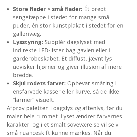
Store flader > små flader:
Ét bredt
sengetæppe i stedet for mange små
puder, én stor kunst­plakat i stedet for en
gallerivæg.
Lysstyring:
Supplér dagslyset med
indirekte LED-lister bag gavlen eller i
garderobeskabet. Et diffust, jævnt lys
udvisker hjørner og giver illusion af mere
bredde.
Skjul rodets farver:
Opbevar småting i
ensfarvede kasser eller kurve, så de ikke
“larmer” visuelt.
Afprøv paletten i dagslys
og
aftenlys, før du
maler hele rummet. Lyset ændrer farvernes
karakter, og i et smalt soveværelse vil selv
små nuanceskift kunne mærkes. Når du