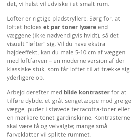
det, vi helst vil udviske i et smalt rum.
Lofter er rigtige plads­tryllere. Sørg for, at
loftet holdes
et par toner lysere
end
væggene (ikke nødvendigvis hvidt), så det
visuelt “løfter” sig. Vil du have ekstra
højdeeffekt, kan du male 5-10 cm af væggen
med loftfarven – en moderne version af den
klassiske stuk, som får loftet til at trække sig
yderligere op.
Arbejd derefter med
blide kontraster
for at
tilføre dybde: et gråt sengetæppe mod greige
vægge, puder i støvede terracotta-toner eller
en mørkere tonet gardinskinne. Kontrasterne
skal være få og velvalgte; mange små
farveklatter vil splitte rummet.