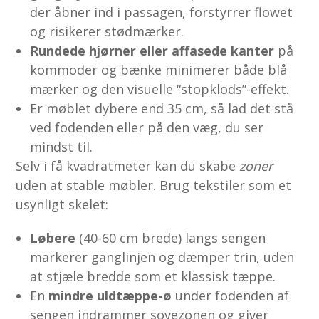
der åbner ind i passagen, forstyrrer flowet
og risikerer stødmærker.
Rundede hjørner eller affasede kanter
på
kommoder og bænke minimerer både blå
mærker og den visuelle “stopklods”-effekt.
Er møblet dybere end 35 cm, så lad det stå
ved fodenden eller på den væg, du ser
mindst til.
Selv i få kvadratmeter kan du skabe
zoner
uden at stable møbler. Brug tekstiler som et
usynligt skelet:
Løbere
(40-60 cm brede) langs sengen
markerer ganglinjen og dæmper trin, uden
at stjæle bredde som et klassisk tæppe.
En
mindre uldtæppe-ø
under fodenden af
sengen indrammer sovezonen og giver