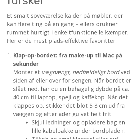
forskel
Et smalt soveværelse kalder på møbler, der
kan flere ting på én gang – ellers drukner
rummet hurtigt i enkeltfunktionelle kæmper.
Her er de mest plads-effektive favoritter:
Klap-op-bordet: fra make-up til Mac på
sekunder
Monter et
væghængt, nedfældeligt bord
ved
siden af eller over for sengen. Når bordet er
slået ned, har du en behagelig dybde på ca.
40 cm til laptop, spejl og kaffekop. Når det
klappes op, stikker det blot 5-8 cm ud fra
væggen og efterlader gulvet helt frit.
Skjul ledninger og opladere bag en
lille kabelbakke under bordpladen.
Tilkøb en smal klapstol eller puf,