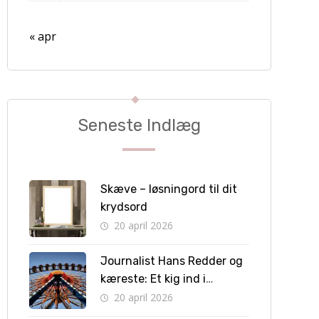
« apr
Seneste Indlæg
Skæve – løsningord til dit
krydsord
20 april 2026
Journalist Hans Redder og
kæreste: Et kig ind i
privatlivet bag skærmen
20 april 2026