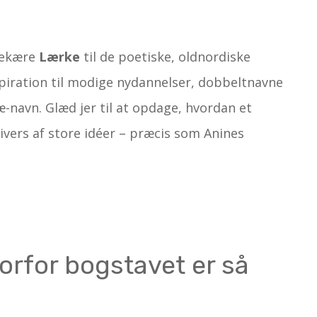
lkekære
Lærke
til de poetiske, oldnordiske
inspiration til modige nydannelser, dobbeltnavne
e æ-navn. Glæd jer til at opdage, hvordan et
ivers af store idéer – præcis som Anines
rfor bogstavet er så