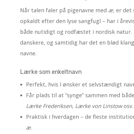
Når talen faler på pigenavne med
æ
, er de
opkaldt efter den lyse sangfugl – har i årevis
både nutidigt og rodfæstet i nordisk natur. D
danskere, og samtidig har det en blød klan
navne.
Lærke som enkeltnavn
Perfekt, hvis I ønsker et selvstændigt na
Får plads til at ”synge” sammen med både
Lærke Frederiksen
,
Lærke von Linstow
osv.
Praktisk i hverdagen – de fleste instituti
æ
.