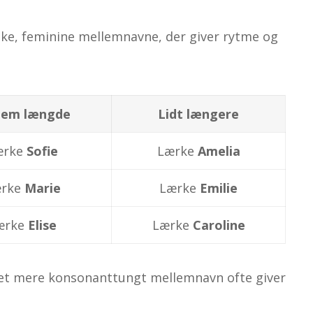
ke, feminine mellemnavne, der giver rytme og
lem længde
Lidt længere
ærke
Sofie
Lærke
Amelia
rke
Marie
Lærke
Emilie
ærke
Elise
Lærke
Caroline
 et mere konsonanttungt mellemnavn ofte giver