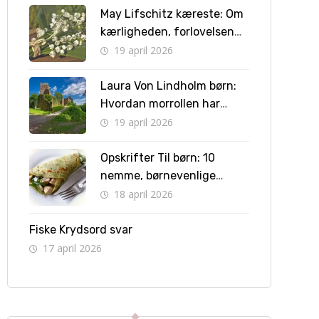
May Lifschitz kæreste: Om
kærligheden, forlovelsen
og vejen til bryllup
19 april 2026
Laura Von Lindholm børn:
Hvordan morrollen har
formet hendes liv
19 april 2026
Opskrifter Til børn: 10
nemme, børnevenlige
retter børn kan lave selv
18 april 2026
Fiske Krydsord svar
17 april 2026