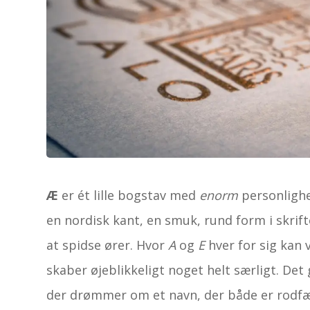
Æ
er ét lille bogstav med
enorm
personlighed
en nordisk kant, en smuk, rund form i skrifte
at spidse ører. Hvor
A
og
E
hver for sig kan
skaber øjeblikkeligt noget helt særligt. Det 
der drømmer om et navn, der både er rodfæs