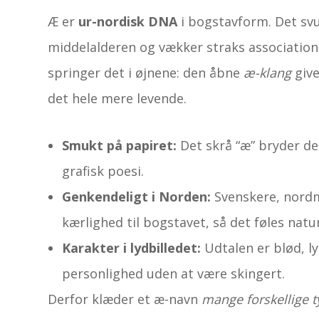
Æ er
ur-nordisk DNA
i bogstavform. Det svu
middelalderen og vækker straks associationer
springer det i øjnene: den åbne
æ-klang
give
det hele mere levende.
Smukt på papiret:
Det skrå “æ” bryder de
grafisk poesi.
Genkendeligt i Norden:
Svenskere, nordm
kærlighed til bogstavet, så det føles natur
Karakter i lydbilledet:
Udtalen er blød, ly
personlighed uden at være skingert.
Derfor klæder et æ-navn
mange forskellige 