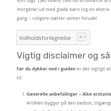
Kort sagt:
Læs videre, hvis du vil udskifte a
morgener ud med glade børn (og en ekstra sl
gang – roligere nætter venter forude!
Indholdsfortegnelse
Vigtig disclaimer og s
Før du dykker ned i guiden
er det vigtigt a
til:
Generelle anbefalinger – ikke erstatn
Artiklen bygger på den bedste, tilgæng