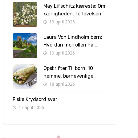
May Lifschitz kæreste: Om
kærligheden, forlovelsen
og vejen til bryllup
19 april 2026
Laura Von Lindholm børn:
Hvordan morrollen har
formet hendes liv
19 april 2026
Opskrifter Til børn: 10
nemme, børnevenlige
retter børn kan lave selv
18 april 2026
Fiske Krydsord svar
17 april 2026