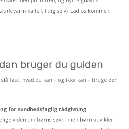
ftenkaos med puttefred, og bytte gnavne
urk varm kaffe til dig selv). Lad os komme i
ådan bruger du guiden
t slå fast, hvad du kan – og ikke kan – bruge den
ing for sundhedsfaglig rådgivning
elige viden om børns søvn, men børn udvikler