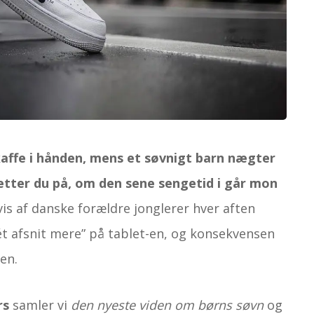
kaffe i hånden, mens et søvnigt barn nægter
tter du på, om den sene sengetid i går mon
vis af danske forældre jonglerer hver aften
t afsnit mere” på tablet-en, og konsekvensen
en.
rs
samler vi
den nyeste viden om børns søvn
og