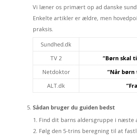
Vi læner os primært op ad danske sun
Enkelte artikler er ældre, men hovedpo
praksis.
Sundhed.dk
TV 2
“Børn skal t
Netdoktor
“Når børn 
ALT.dk
“Fr
Sådan bruger du guiden bedst
Find dit barns aldersgruppe i næste a
Følg den 5-trins beregning til at fast