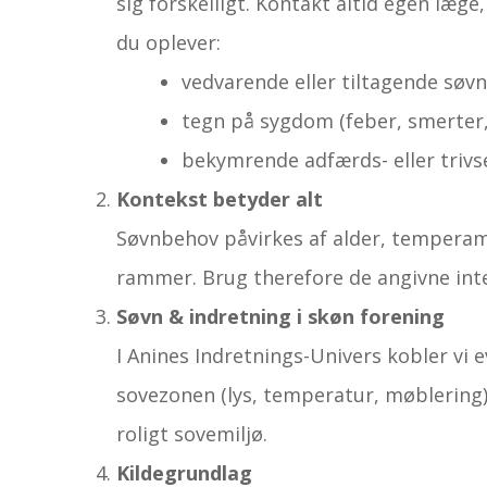
sig forskelligt. Kontakt altid egen læge
du oplever:
vedvarende eller tiltagende søv
tegn på sygdom (feber, smerter,
bekymrende adfærds- eller trivs
Kontekst betyder alt
Søvnbehov påvirkes af alder, temperamen
rammer. Brug therefore de angivne int
Søvn & indretning i skøn forening
I Anines Indretnings-Univers kobler vi
sovezonen (lys, temperatur, møblering)
roligt sove­miljø.
Kildegrundlag