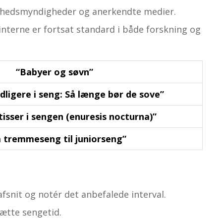
dheds­myndigheder og anerkendte medier.
interne er fortsat standard i både forskning og
“Babyer og søvn”
idligere i seng: Så længe bør de sove”
tisser i sengen (enuresis nocturna)”
a tremmeseng til juniorseng”
fsnit og notér det anbefalede interval.
lætte sengetid.