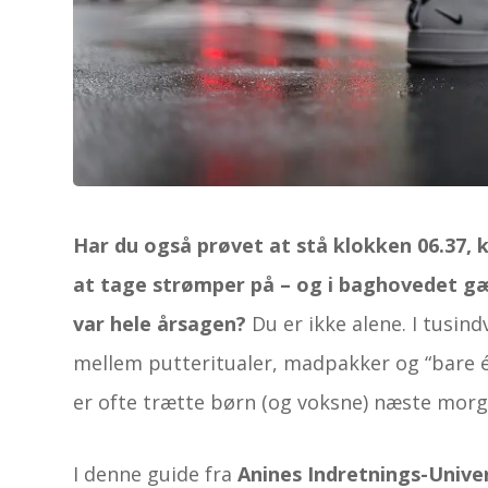
Har du også prøvet at stå klokken 06.37, 
at tage strømper på – og i baghovedet gæ
var hele årsagen?
Du er ikke alene. I tusind
mellem putteritualer, madpakker og “bare é
er ofte trætte børn (og voksne) næste morg
I denne guide fra
Anines Indretnings-Unive