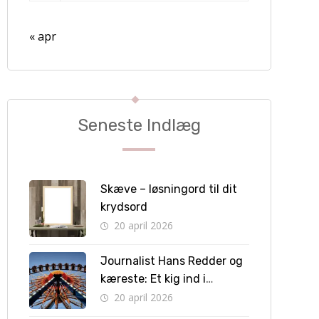
« apr
Seneste Indlæg
Skæve – løsningord til dit
krydsord
20 april 2026
Journalist Hans Redder og
kæreste: Et kig ind i
privatlivet bag skærmen
20 april 2026