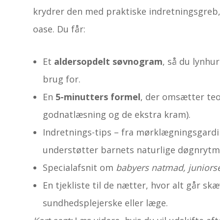
krydrer den med praktiske indretningsgreb,
oase. Du får:
Et
aldersopdelt søvnogram
, så du lynhu
brug for.
En
5-minutters formel
, der omsætter teor
godnatlæsning og de ekstra kram).
Indretnings-tips – fra mørklægningsgardin
understøtter barnets naturlige døgnrytm
Specialafsnit om
babyers natmad, juniors
En tjekliste til de nætter, hvor alt går s
sundhedsplejerske eller læge.