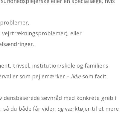
, sundhedsplejerske eller en special­læge, hvis
nproblemer,
 vejrtrækningsproblemer), eller
elsændringer.
t, trivsel, institution/skole og familiens
ervaller som pejlemærker –
ikke
som facit.
 evidens­baserede søvnråd med konkrete greb i
, så du både får viden
og
værktøjer til et mere