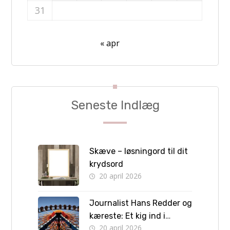
31
« apr
Seneste Indlæg
Skæve – løsningord til dit
krydsord
20 april 2026
Journalist Hans Redder og
kæreste: Et kig ind i
20 april 2026
privatlivet bag skærmen