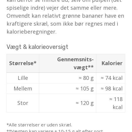
spiselige indre) vejer det samme eller mere.
Omvendt kan relativt grønne bananer have en
kraftigere skræl, som ikke bør regnes med i
kalorieberegninger.
Vægt & kalorie­oversigt
Gennemsnits­
Størrelse*
Kalorier
vægt**
Lille
≈ 80 g
≈ 74 kcal
Mellem
≈ 105 g
≈ 98 kcal
≈ 118
Stor
≈ 120 g
kcal
*Alle størrelser er uden skræl.
**Vægten kan variere ± 10-15 g alt efter sort,