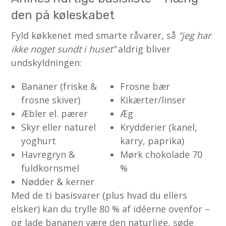
den på køleskabet
Fyld køkkenet med smarte råvarer, så
“jeg har
ikke noget sundt i huset”
aldrig bliver
undskyldningen:
Bananer (friske &
Frosne bær
frosne skiver)
Kikærter/linser
Æbler el. pærer
Æg
Skyr eller naturel
Krydderier (kanel,
yoghurt
karry, paprika)
Havregryn &
Mørk chokolade 70
fuldkornsmel
%
Nødder & kerner
Med de ti basisvarer (plus hvad du ellers
elsker) kan du trylle 80 % af idéerne ovenfor –
og lade bananen være den naturlige, søde