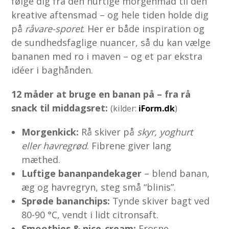
følge dig fra den hurtige morgenmad til den
kreative aftensmad – og hele tiden holde dig
på
råvare-sporet
. Her er både inspiration og
de sundhedsfaglige nuancer, så du kan vælge
bananen med ro i maven – og et par ekstra
idéer i baghånden.
12 måder at bruge en banan på – fra rå
snack til middagsret:
(kilder:
iForm.dk
)
Morgenkick:
Rå skiver på
skyr, yoghurt
eller havregrød
. Fibrene giver lang
mæthed.
Luftige banan­pandekager
– blend banan,
æg og havregryn, steg små “blinis”.
Sprøde bananchips:
Tynde skiver bagt ved
80-90 °C, vendt i lidt citronsaft.
Smoothies & nice-cream:
Frosne