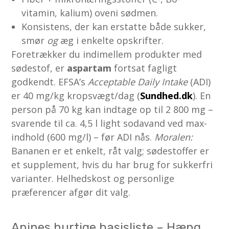
vitamin, kalium) oveni sødmen.
Konsistens, der kan erstatte både sukker,
smør
og
æg i enkelte opskrifter.
Foretrækker du indimellem produkter med
sødestof, er
aspartam
fortsat fagligt
godkendt. EFSA’s
Acceptable Daily Intake
(ADI)
er 40 mg/kg kropsvægt/dag (
Sundhed.dk
). En
person på 70 kg kan indtage op til 2 800 mg –
svarende til ca. 4,5 l light sodavand ved max-
indhold (600 mg/l) – før ADI nås.
Moralen:
Bananen er et enkelt, råt valg; sødestoffer er
et supplement, hvis du har brug for sukkerfri
varianter. Helhedskost og personlige
præferencer afgør dit valg.
Anines hurtige basisliste – Hæng