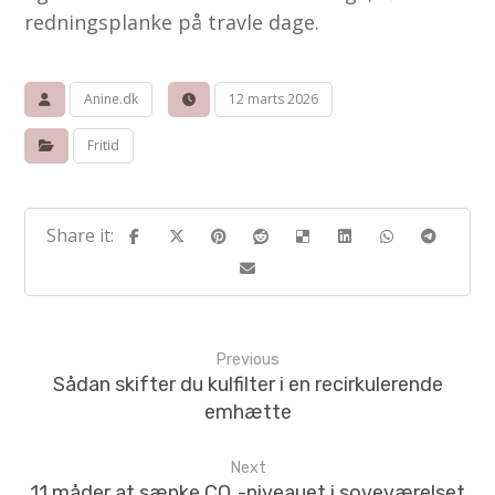
redningsplanke på travle dage.
Anine.dk
12 marts 2026
Fritid
Previous
Sådan skifter du kulfilter i en recirkulerende
emhætte
Next
11 måder at sænke CO₂-niveauet i soveværelset