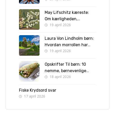
May Lifschitz kæreste:
Om kærligheden,
19 april 2026
forlovelsen og vejen til
bryllup
Laura Von Lindholm børn:
Hvordan morrollen har
19 april 2026
formet hendes liv
Opskrifter Til børn: 10
nemme, børnevenlige
18 april 2026
retter børn kan lave selv
Fiske Krydsord svar
17 april 2026