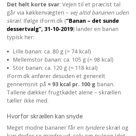
Det helt korte svar
: Vejen til et præcist tal
går via køkkenvægten –
vej altid bananen uden
skræl
. Ifølge iForm.dk (
“Banan – det sunde
dessertvalg”, 31-10-2019
) lander en banan
typisk her:
Lille banan: ca. 80 g (≈ 74 kcal)
Mellemstor banan: ca. 105 g (≈ 98 kcal)
Stor banan: ca. 120 g (≈ 118 kcal)
iForm.dk anfører desuden et generelt
gennemsnit på
≈ 93 kcal pr. 100 g
banan.
Tallene dækker frugtkødet alene – skrællen
tæller ikke med.
Hvorfor skrællen kan snyde
Meget modne bananer får en
tyndere
skræl og
kan derfor se mindre ud, selv om pulpen (det