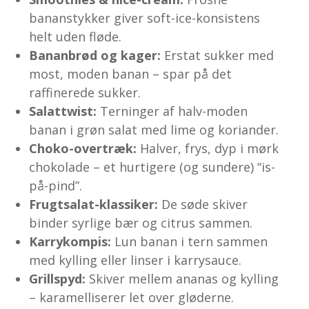
bananstykker giver soft-ice-konsistens
helt uden fløde.
Bananbrød og kager:
Erstat sukker med
most, moden banan – spar på det
raffinerede sukker.
Salat­twist:
Terninger af halv-moden
banan i grøn salat med lime og koriander.
Choko-overtræk:
Halver, frys, dyp i mørk
chokolade – et hurtigere (og sundere) “is-
på-pind”.
Frugtsalat-klassiker:
De søde skiver
binder syrlige bær og citrus sammen.
Karry­kompis:
Lun banan i tern sammen
med kylling eller linser i karrysauce.
Grillspyd:
Skiver mellem ananas og kylling
– karamelliserer let over gløderne.