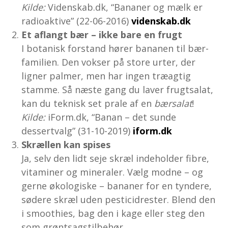
Kilde:
Videnskab.dk, “Bananer og mælk er
radioaktive” (22-06-2016)
videnskab.dk
Et aflangt bær – ikke bare en frugt
I botanisk forstand hører bananen til bær-
familien. Den vokser på store urter, der
ligner palmer, men har ingen træagtig
stamme. Så næste gang du laver frugtsalat,
kan du teknisk set prale af en
bærsalat
!
Kilde:
iForm.dk, “Banan – det sunde
dessertvalg” (31-10-2019)
iform.dk
Skrællen kan spises
Ja, selv den lidt seje skræl indeholder fibre,
vitaminer og mineraler. Vælg modne – og
gerne økologiske – bananer for en tyndere,
sødere skræl uden pesticidrester. Blend den
i smoothies, bag den i kage eller steg den
som grøntsagstilbehør.