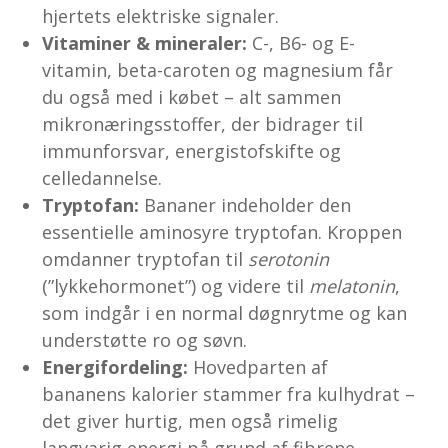
hjertets elektriske signaler.
Vitaminer & mineraler:
C-, B6- og E-
vitamin, beta-caroten og magnesium får
du også med i købet – alt sammen
mikronæringsstoffer, der bidrager til
immunforsvar, energistofskifte og
celledannelse.
Tryptofan:
Bananer indeholder den
essentielle aminosyre tryptofan. Kroppen
omdanner tryptofan til
serotonin
(”lykkehormonet”) og videre til
melatonin
,
som indgår i en normal døgnrytme og kan
understøtte ro og søvn.
Energi­fordeling:
Hovedparten af
bananens kalorier stammer fra kulhydrat –
det giver hurtig, men også rimelig
langvarig energi på grund af fibrene.