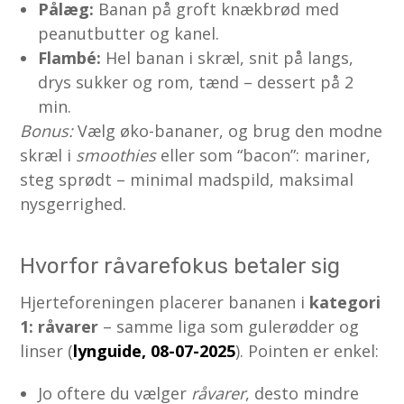
Pålæg:
Banan på groft knækbrød med
peanutbutter og kanel.
Flambé:
Hel banan i skræl, snit på langs,
drys sukker og rom, tænd – dessert på 2
min.
Bonus:
Vælg øko-bananer, og brug den modne
skræl i
smoothies
eller som “bacon”: mariner,
steg sprødt – minimal madspild, maksimal
nysgerrighed.
Hvorfor råvarefokus betaler sig
Hjerteforeningen placerer bananen i
kategori
1: råvarer
– samme liga som gulerødder og
linser (
lynguide, 08-07-2025
). Pointen er enkel:
Jo oftere du vælger
råvarer
, desto mindre