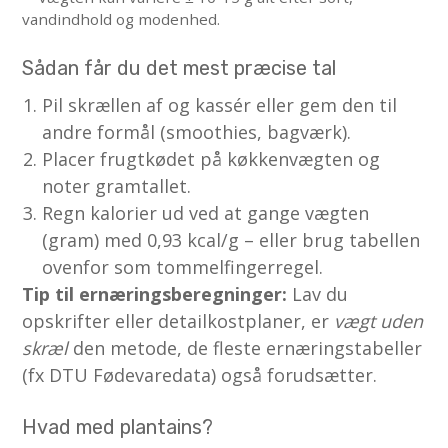
vandindhold og modenhed.
Sådan får du det mest præcise tal
Pil skrællen af og kassér eller gem den til
andre formål (smoothies, bagværk).
Placer frugtkødet på køkkenvægten og
noter gram­tallet.
Regn kalorier ud ved at gange vægten
(gram) med 0,93 kcal/g – eller brug tabellen
ovenfor som tommelfinger­regel.
Tip til ernæringsberegninger:
Lav du
opskrifter eller detail­kostplaner, er
vægt uden
skræl
den metode, de fleste ernæringstabeller
(fx DTU Fødevaredata) også forudsætter.
Hvad med plantains?