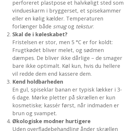
perforeret plastpose et halvkøligt sted som
vindueskarm i bryggerset, et spisekammer
eller en kølig kælder. Temperaturen
forlænger både
smag
og
tekstur
.
Skal de i køleskabet?
Fristelsen er stor, men 5 °C er for koldt:
Frugtkødet bliver melet, og sødmen
dæmpes. De bliver ikke dårlige – de smager
bare ikke optimalt. Køl kun, hvis du hellere
vil redde dem end kassere dem.
Kend holdbarheden
En gul, spiseklar banan er typisk lækker i 3-
6 dage. Mørke pletter på skrællen er kun
kosmetiske; kassér først, når indmaden er
brun og svampet.
Økologiske modner hurtigere
Uden overfladebehandling ånder skrællen