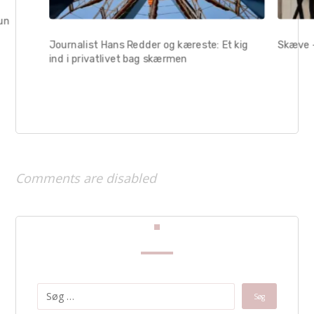
hun
Journalist Hans Redder og kæreste: Et kig
Skæve –
ind i privatlivet bag skærmen
Comments are disabled