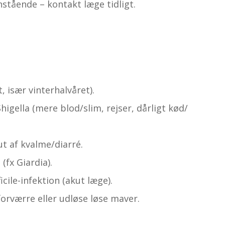
stående – kontakt læge tidligt.
, især vinterhalvåret).
igella (mere blod/slim, rejser, dårligt kød/
t af kvalme/diarré.
(fx Giardia).
icile-infektion (akut læge).
orværre eller udløse løse maver.