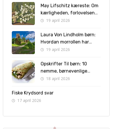
May Lifschitz kæreste: Om
kærligheden, forlovelsen
og vejen til bryllup
19 april 2026
Laura Von Lindholm børn:
Hvordan morrollen har
formet hendes liv
19 april 2026
Opskrifter Til børn: 10
nemme, børnevenlige
retter børn kan lave selv
18 april 2026
Fiske Krydsord svar
17 april 2026