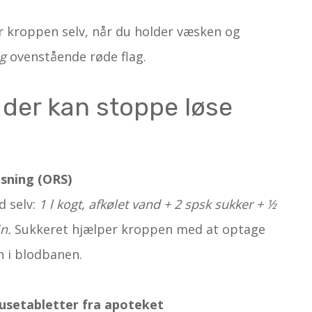
er kroppen selv, når du holder væsken og
ig
ovenstående røde flag.
d der kan stoppe løse
sning (ORS)
d selv:
1 l kogt, afkølet vand + 2 spsk sukker + ½
in.
Sukkeret hjælper kroppen med at optage
n i blodbanen.
rusetabletter fra apoteket