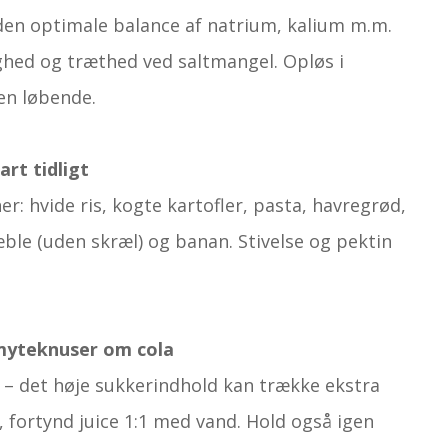
den optimale balance af natrium, kalium m.m.
hed og træthed ved saltmangel. Opløs i
en løbende.
rt tidligt
er: hvide ris, kogte kartofler, pasta, havregrød,
ble (uden skræl) og banan. Stivelse og pektin
 myteknuser om cola
e – det høje sukkerindhold kan trække ekstra
, fortynd juice 1:1 med vand. Hold også igen