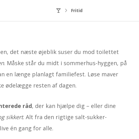
Fritid
en, det næste øjeblik suser du mod toilettet
en
. Måske står du midt i sommerhus-hyggen, på
ran en længe planlagt familiefest. Løse maver
ke ødelægge resten af dagen.
nterede råd
, der kan hjælpe dig – eller dine
g sikkert
. Alt fra den rigtige salt-sukker-
ive én gang for alle.