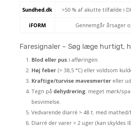
Sundhed.dk
>50 % af akutte tilfælde i D
iFORM
Gennemgår årsager og 
Faresignaler – Søg læge hurtigt, h
Blod eller pus
i afføringen.
Høj feber
(> 38,5 °C) eller voldsom kuld
Kraftige/turvise mavesmerter
eller u
Tegn på
dehydrering
: meget mørk/spa
besvimelse.
Vedvarende diarré > 48 t. med mathed/f
Diarré der varer > 2 uger (kan skyldes IB