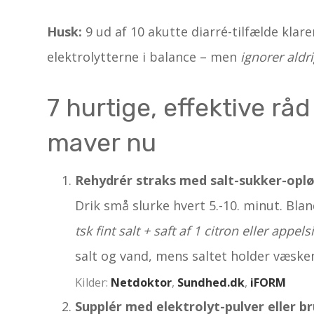
Husk:
9 ud af 10 akutte diarré-tilfælde klar
elektrolytterne i balance – men
ignorer aldr
7 hurtige, effektive rå
maver nu
Rehydrér straks med salt-sukker-oplø
Drik små slurke hvert 5.-10. minut. Blan
tsk fint salt + saft af 1 citron eller appels
salt og vand, mens saltet holder væske
Kilder:
Netdoktor
,
Sundhed.dk
,
iFORM
Supplér med elektrolyt-pulver eller b