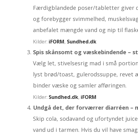
Færdigblandede poser/tabletter giver 
og forebygger svimmelhed, muskelsvag
anbefalet mængde vand og nip til flask
Kilder:
iFORM
,
Sundhed.dk
Spis skånsomt og væskebindende – sta
Vælg let, stivelsesrig mad i små portion
lyst brød/toast, gulerodssuppe, revet æ
binder væske og samler afføringen.
Kilder:
Sundhed.dk
,
iFORM
Undgå det, der forværrer diarréen –
Skip cola, sodavand og ufortyndet juic
vand ud i tarmen. Hvis du vil have smag