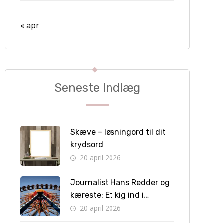
« apr
Seneste Indlæg
Skæve – løsningord til dit
krydsord
20 april 2026
Journalist Hans Redder og
kæreste: Et kig ind i
privatlivet bag skærmen
20 april 2026