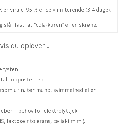
K er virale; 95 % er selvlimiterende (3-4 dage).
slår fast, at “cola-kuren” er en skrøne.
vis du oplever …
erysten.
dtalt oppustethed.
rsom urin, tør mund, svimmelhed eller
eber – behov for elektrolyttjek.
S, laktoseintolerans, cøliaki m.m.).