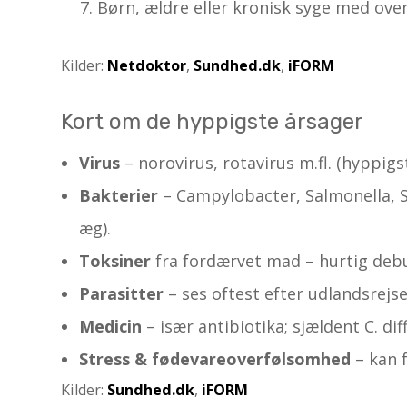
Børn, ældre eller kronisk syge med oven
Kilder:
Netdoktor
,
Sundhed.dk
,
iFORM
Kort om de hyppigste årsager
Virus
– norovirus, rotavirus m.fl. (hyppigst
Bakterier
– Campylobacter, Salmonella, Sh
æg).
Toksiner
fra fordærvet mad – hurtig debu
Parasitter
– ses oftest efter udlandsrejse 
Medicin
– især antibiotika; sjældent C. diff
Stress & fødevareoverfølsomhed
– kan f
Kilder:
Sundhed.dk
,
iFORM