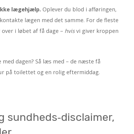
ikke lægehjælp.
Oplever du blod i afføringen,
u kontakte lægen med det samme. For de fleste
over i løbet af få dage –
hvis
vi giver kroppen
re med dagen? Så læs med – de næste få
r på toilettet og en rolig eftermiddag.
tig sundheds‑disclaimer,
ler